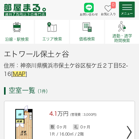
0
お気に入り
お問い合わせ
通勤・通学
価格検索
エリア検索
沿線・駅検索
時間検索
エトワール保土ヶ谷
住所：神奈川県横浜市保土ケ谷区桜ケ丘２丁目52-
16[
MAP
]
空室一覧
（1件）
4.1
万円
(管理費：3,000円)
敷
0ヶ月
礼
0ヶ月
1Ｒ / 16.00㎡ / 2階