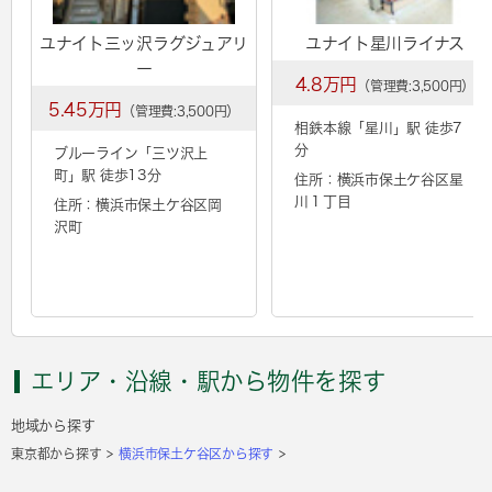
ユナイト三ッ沢ラグジュアリ
ユナイト星川ライナス
ー
4.8万円
（管理費:3,500円）
5.45万円
（管理費:3,500円）
相鉄本線「
星川
」駅 徒歩7
分
ブルーライン「
三ツ沢上
町
」駅 徒歩13分
住所：横浜市保土ケ谷区星
川１丁目
住所：横浜市保土ケ谷区岡
沢町
エリア・沿線・駅から物件を探す
地域から探す
東京都から探す
横浜市保土ケ谷区から探す