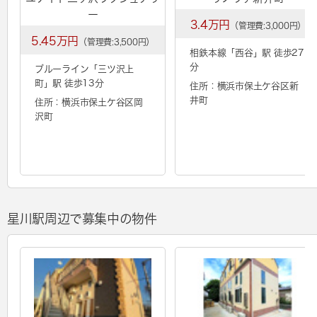
ー
3.4万円
（管理費:3,000円）
5.45万円
（管理費:3,500円）
相鉄本線「
西谷
」駅 徒歩27
分
ブルーライン「
三ツ沢上
町
」駅 徒歩13分
住所：横浜市保土ケ谷区新
井町
住所：横浜市保土ケ谷区岡
沢町
星川駅周辺で募集中の物件