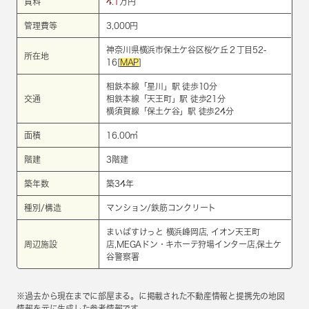
賃料
4.1
万円
管理費等
3,000円
神奈川県横浜市保土ケ谷区桜ケ丘２丁目52-
所在地
16[
MAP
]
相鉄本線
「
星川
」駅 徒歩10分
交通
相鉄本線
「
天王町
」駅 徒歩21分
横須賀線
「
保土ケ谷
」駅 徒歩24分
面積
16.00㎡
階建
3階建
築年数
築34年
種別/構造
マンション/鉄筋コンクリート
まいばすけっと 横浜峰岡店, イオン天王町
周辺施設
店,MEGAドン・キホーテ狩場インター店,保土ケ
谷警察署
※過去から現在までに部屋まる。に掲載された不動産情報と提携先の地図
情報を元に生成した参考情報です。