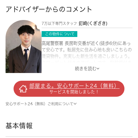
アドバイザーからのコメント
釘崎(くぎざき)
7万以下専門スタッフ
この物件について
高尾警察署 長房町交番が近く(徒歩6分)にあっ
て安心です。転居先に住み心地も良いこちらの
賃貸物件。充実した新生活を過ごしましょう。
クローゼット付きのアパートです。駐輪場付き
続きを読む
のアパートです。不動産経験の豊富なスタッフ
が八王子市や中央線西八王子付近のお部屋探し
を快適にサポート致します。是非一度お問い合
部屋まる。安心サポート24（無料）
わせ下さい。
サービスを開始しました！
安心サポート24（無料）ご利用について
基本情報