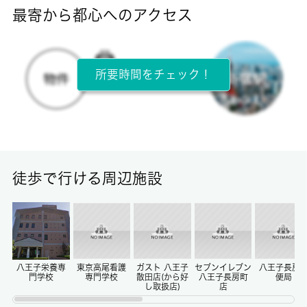
-
最寄から都心へのアクセス
目安光熱費
-
所要時間をチェック！
所在階
1階 / 2階建
面積
36.30㎡
徒歩で行ける周辺施設
保証金
0ヶ月
償却/敷引
-/-
八王子栄養専
東京高尾看護
ガスト 八王子
セブンイレブン
八王子長房
門学校
専門学校
散田店(から好
八王子長房町
便局
し取扱店)
店
権利金/雑費