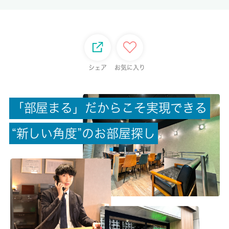
-/-
総戸数
8戸
シェア
お気に入り
現状/入居可能日
空家/即時
「
部
屋
ま
る
」
だ
か
ら
こ
そ
実
現
で
き
る
駐車場/料金
“
新
し
い
角
度
”
の
お
部
屋
探
し
空有/5500円
保険加入/料金
有/25000円
保険名/保険期間
-/2年