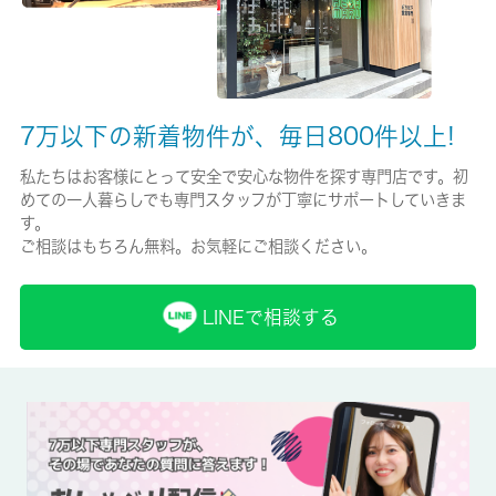
保証人代行
必加入
保証会社詳細
7万以下の新着物件が、毎日800件以上!
初回保証料：賃料総額５０％、毎年１０，０００円
私たちはお客様にとって安全で安心な物件を探す専門店です。初
賃貸区分/契約期間
めての一人暮らしでも専門スタッフが丁寧にサポートしていきま
一般/2年
す。
ご相談はもちろん無料。お気軽にご相談ください。
取引形態
仲介
LINEで相談する
備考
高尾警察署 長房町交番が439mのところにあります。コートなど
も扱いやすいクロゼットが設置されています。専有面積が36.3平
米ありますので、広さは心配なし。こちらは駐輪場付きの物件で
す。これからの新生活で失敗できないお部屋探し。八王子市や中
央線西八王子付近でお探しなら、信頼と安心の当社へご連絡をお