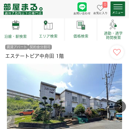
0
お気に入り
お問い合わせ
通勤・通学
価格検索
エリア検索
沿線・駅検索
時間検索
賃貸アパート
契約金分割可
エステートピア中舟田 1階