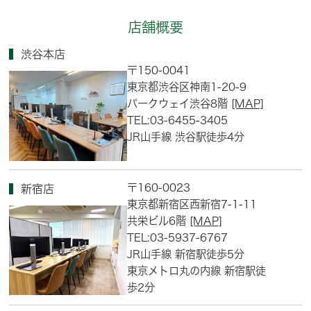
店舗概要
渋谷本店
〒150-0041
東京都渋谷区神南1-20-9
パークウェイ渋谷8階
[MAP]
TEL:03-6455-3405
JR山手線 渋谷駅徒歩4分
〒160-0023
新宿店
東京都新宿区西新宿7-1-11
共栄ビル6階
[MAP]
TEL:03-5937-6767
JR山手線 新宿駅徒歩5分
東京メトロ丸の内線 新宿駅徒
歩2分