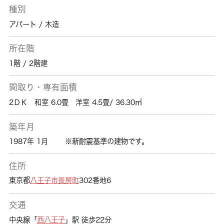
種別
アパート / 木造
所在階
1階 / 2階建
間取り・専有面積
2ＤＫ 和室 6.0畳 洋室 4.5畳/ 36.30㎡
築年月
1987年 1月
※新耐震基準の建物です。
住所
東京都
八王子市
長房町
302番地6
交通
中央線「
西八王子
」駅 徒歩22分