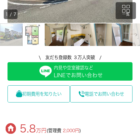
1
/
7
一覧
\ 友だち登録数 ３万人突破 /
内見や空室確認など
LINEでお問い合わせ
初期費用を知りたい
電話でお問い合わせ
5.8
万円
(管理費
2,000円
)