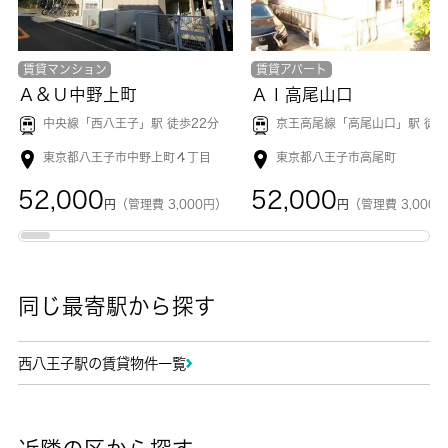
賃貸マンション
賃貸アパート
Ａ＆Ｕ中野上町
ＡＩ高尾山口
中央線「
西八王子
」駅 徒歩22分
京王高尾線「
高尾山口
」駅 徒歩1
東京都八王子市中野上町４丁目
東京都八王子市高尾町
52,000
52,000
円
（管理費 3,000円）
円
（管理費 3,000
同じ最寄駅から探す
西八王子駅の賃貸物件一覧