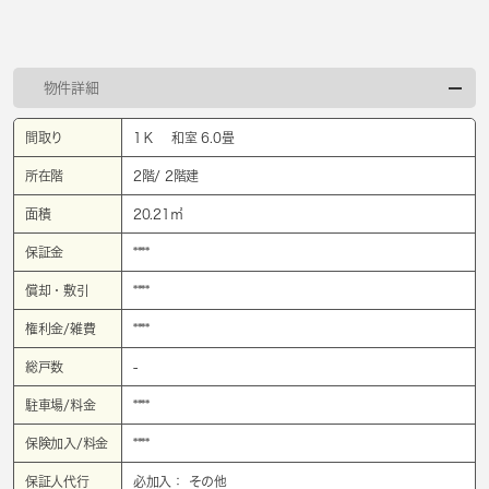
物件詳細
間取り
1Ｋ 和室 6.0畳
所在階
2階/ 2階建
面積
20.21㎡
保証金
****
償却・敷引
****
権利金/雑費
****
総戸数
-
駐車場/料金
****
保険加入/料金
****
保証人代行
必加入： その他