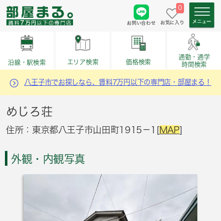
0
お気に入り
お問い合わせ
通勤・通学
価格検索
エリア検索
沿線・駅検索
時間検索
八王子市でお探しなら、賃料7万円以下の専門店・部屋まる！
めじろ荘
住所：東京都八王子市山田町1915－1[
MAP
]
外観・内観写真