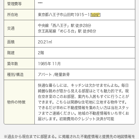
管理費等
****
所在地
東京都八王子市山田町1915－1[
MAP
]
中央線「
西八王子
」駅 徒歩28分
交通
京王高尾線「
めじろ台
」駅 徒歩8分
面積
20.21㎡
階建
2階
築年数
1985年 11月
種別/構造
アパート /軽量鉄骨
快適な暮らしには、キッチンは欠かせませんよね。毎日
綺麗な眺めが窓から見える部屋はとても魅力的です。現
在空き室のこのお部屋、案内も入居もすぐに行うことが
物件の特徴
できます。こちらは閑静な住宅地に立地する物件です。
できるだけ早めに不動産情報を集めたい方は当社スタッ
フまでご連絡ください。地域の不動産情報をいち早くお
届けします。初期費用のクレジット決済が可能
※過去から現在までに部屋まる。に掲載された不動産情報と提携先の地図情報を