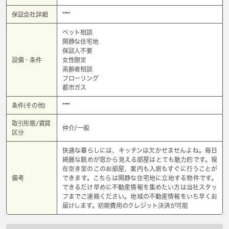
保証会社詳細
****
ペット相談
閑静な住宅地
保証人不要
設備・条件
女性限定
高齢者相談
フローリング
都市ガス
条件(その他)
****
取引形態/賃貸
仲介/一般
区分
快適な暮らしには、キッチンは欠かせませんよね。毎日
綺麗な眺めが窓から見える部屋はとても魅力的です。現
在空き室のこのお部屋、案内も入居もすぐに行うことが
備考
できます。こちらは閑静な住宅地に立地する物件です。
できるだけ早めに不動産情報を集めたい方は当社スタッ
フまでご連絡ください。地域の不動産情報をいち早くお
届けします。初期費用のクレジット決済が可能