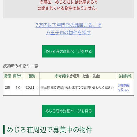
※現在、めじろ荘には部屋まるで
公開されている物件はありません。
7万円以下専門店の部屋まる。で
八王子市の物件を探す
めじろ荘の詳細ページを見る
成約済みの物件一覧
階層
間取り
面積
参考賃料
(管理費・敷金・礼金)
詳細情報
部屋情報
2階
1Ｋ
20.21㎡
非公開 ※ご確認いたしますのでお問い合わせください
を見る >
めじろ荘の詳細ページを見る
めじろ荘周辺で募集中の物件