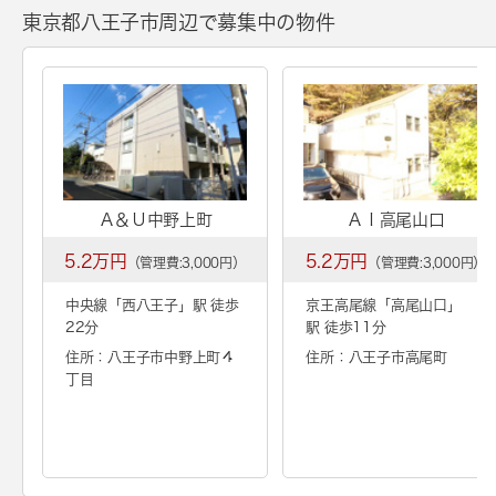
東京都八王子市周辺で募集中の物件
Ａ＆Ｕ中野上町
ＡＩ高尾山口
5.2万円
5.2万円
（管理費:3,000円）
（管理費:3,000円）
中央線「
西八王子
」駅 徒歩
京王高尾線「
高尾山口
」
22分
駅 徒歩11分
住所：八王子市中野上町４
住所：八王子市高尾町
丁目