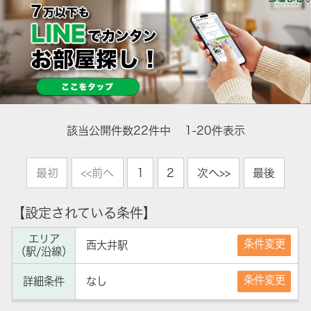
該当公開件数
22
件中
1-20件表示
最初
<<前へ
1
2
次へ>>
最後
【設定されている条件】
エリア
条件変更
西大井駅
（駅/沿線）
条件変更
詳細条件
なし