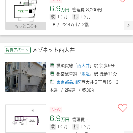
6.9
万円
管理費 8,000円
敷
1ヶ月
礼
1ヶ月
1Ｒ / 22.47㎡ / 2階
もっと見る
メゾネット西大井
賃貸アパート
横須賀線「
西大井
」駅 徒歩5分
都営浅草線「
馬込
」駅 徒歩11分
東京都品川区
西大井５丁目15－3
木造 / 2階建 / 築38年
NEW
6.9
万円
管理費 -
敷
1ヶ月
礼
1ヶ月