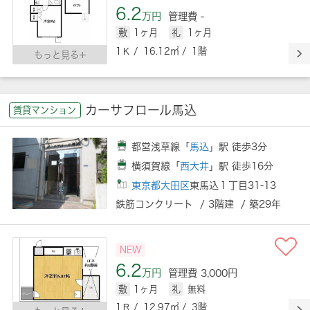
6.2
万円
管理費 -
敷
1ヶ月
礼
1ヶ月
1Ｋ / 16.12㎡ / 1階
もっと見る
カーサフロール馬込
賃貸マンション
都営浅草線「
馬込
」駅 徒歩3分
横須賀線「
西大井
」駅 徒歩16分
東京都大田区
東馬込１丁目31-13
鉄筋コンクリート / 3階建 / 築29年
NEW
6.2
万円
管理費 3,000円
敷
1ヶ月
礼
無料
1Ｒ / 12.97㎡ / 3階