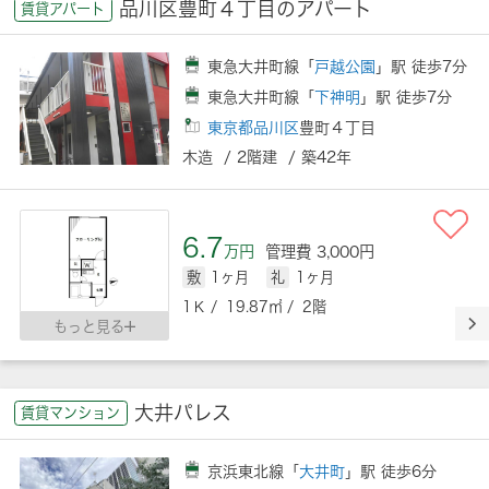
品川区豊町４丁目のアパート
賃貸アパート
東急大井町線「
戸越公園
」駅 徒歩7分
東急大井町線「
下神明
」駅 徒歩7分
東京都品川区
豊町４丁目
木造 / 2階建 / 築42年
6.7
万円
管理費 3,000円
敷
1ヶ月
礼
1ヶ月
1Ｋ / 19.87㎡ / 2階
もっと見る
大井パレス
賃貸マンション
京浜東北線「
大井町
」駅 徒歩6分