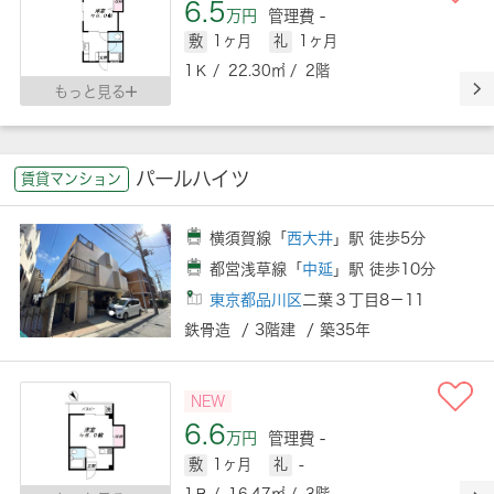
6.5
万円
管理費 -
敷
1ヶ月
礼
1ヶ月
1Ｋ / 22.30㎡ / 2階
もっと見る
パールハイツ
賃貸マンション
横須賀線「
西大井
」駅 徒歩5分
都営浅草線「
中延
」駅 徒歩10分
東京都品川区
二葉３丁目8－11
鉄骨造 / 3階建 / 築35年
NEW
6.6
万円
管理費 -
敷
1ヶ月
礼
-