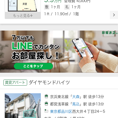
万円
管理費 4,000円
敷
1ヶ月
礼
1ヶ月
1Ｒ / 11.90㎡ / 1階
もっと見る
ダイヤモンドハイツ
賃貸アパート
京浜東北線「
大森
」駅 徒歩13分
都営浅草線「
馬込
」駅 徒歩13分
東京都品川区
西大井４丁目24－5