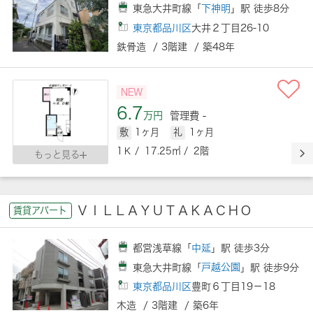
東急大井町線「
下神明
」駅 徒歩8分
東京都品川区
大井２丁目26-10
鉄骨造 / 3階建 / 築48年
NEW
6.7
万円
管理費 -
敷
1ヶ月
礼
1ヶ月
1Ｋ / 17.25㎡ / 2階
もっと見る
ＶＩＬＬＡＹＵＴＡＫＡＣＨＯ
賃貸アパート
都営浅草線「
中延
」駅 徒歩3分
東急大井町線「
戸越公園
」駅 徒歩9分
東京都品川区
豊町６丁目19－18
木造 / 3階建 / 築6年