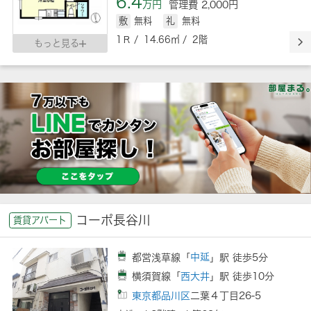
6.4
万円
管理費 2,000円
敷
無料
礼
無料
1Ｒ / 14.66㎡ / 2階
もっと見る
コーポ長谷川
賃貸アパート
都営浅草線「
中延
」駅 徒歩5分
横須賀線「
西大井
」駅 徒歩10分
東京都品川区
二葉４丁目26-5