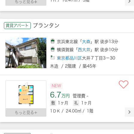
1Ｒ / 16.47㎡ / 3階
もっと見る
プランタン
賃貸アパート
京浜東北線「
大森
」駅 徒歩13分
横須賀線「
西大井
」駅 徒歩10分
東京都品川区
大井７丁目3－30
木造 / 2階建 / 築45年
NEW
6.7
万円
管理費 -
敷
1ヶ月
礼
1ヶ月
1ＤＫ / 24.00㎡ / 1階
もっと見る