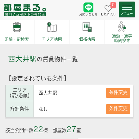
0
お気に入り
お問い合わせ
通勤・通学
価格検索
エリア検索
沿線・駅検索
時間検索
西大井駅
の賃貸物件一覧
【設定されている条件】
エリア
条件変更
西大井駅
（駅/沿線）
条件変更
詳細条件
なし
22
27
該当公開件数
棟 部屋数
室