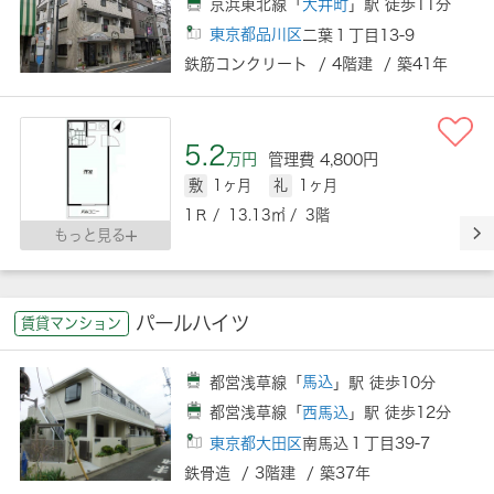
京浜東北線「
大井町
」駅 徒歩11分
東京都品川区
二葉１丁目13-9
鉄筋コンクリート / 4階建 / 築41年
5.2
万円
管理費 4,800円
敷
1ヶ月
礼
1ヶ月
1Ｒ / 13.13㎡ / 3階
もっと見る
パールハイツ
賃貸マンション
都営浅草線「
馬込
」駅 徒歩10分
都営浅草線「
西馬込
」駅 徒歩12分
東京都大田区
南馬込１丁目39-7
鉄骨造 / 3階建 / 築37年