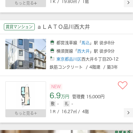
1Ｋ / 19.80㎡ / 1階
もっと見る
ａＬＡＴＯ品川西大井
賃貸マンション
都営浅草線「
馬込
」駅 徒歩8分
横須賀線「
西大井
」駅 徒歩9分
東京都品川区
西大井６丁目20-12
鉄筋コンクリート / 4階建 / 築3年
NEW
6.9
万円
管理費 15,000円
敷
-
礼
-
1Ｒ / 16.27㎡ / 4階
もっと見る