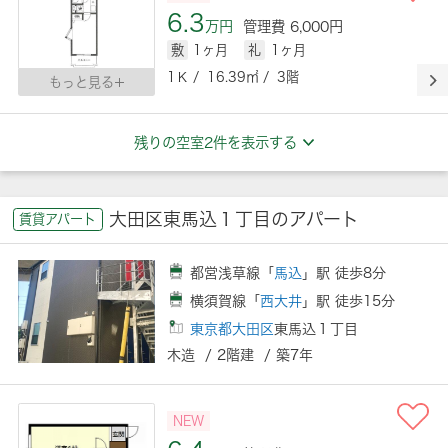
6.3
万円
管理費 6,000円
敷
1ヶ月
礼
1ヶ月
1Ｋ / 16.39㎡ / 3階
もっと見る
残りの空室2件を表示する
大田区東馬込１丁目のアパート
賃貸アパート
都営浅草線「
馬込
」駅 徒歩8分
横須賀線「
西大井
」駅 徒歩15分
東京都大田区
東馬込１丁目
木造 / 2階建 / 築7年
NEW