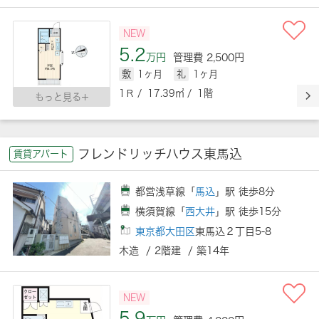
NEW
5.2
万円
管理費 2,500円
敷
1ヶ月
礼
1ヶ月
1Ｒ / 17.39㎡ / 1階
もっと見る
フレンドリッチハウス東馬込
賃貸アパート
都営浅草線「
馬込
」駅 徒歩8分
横須賀線「
西大井
」駅 徒歩15分
東京都大田区
東馬込２丁目5-8
木造 / 2階建 / 築14年
NEW
5.9