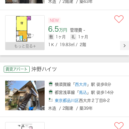
木造 / 2階建 / 築63年
NEW
6.5
万円
管理費 -
敷
1ヶ月
礼
1ヶ月
1Ｋ / 19.83㎡ / 2階
もっと見る
沖野ハイツ
賃貸アパート
横須賀線「
西大井
」駅 徒歩8分
都営浅草線「
馬込
」駅 徒歩14分
東京都品川区
西大井２丁目8-2
木造 / 2階建 / 築39年