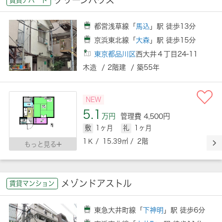
都営浅草線「
馬込
」駅 徒歩13分
京浜東北線「
大森
」駅 徒歩15分
東京都品川区
西大井４丁目24-11
木造 / 2階建 / 築55年
NEW
5.1
万円
管理費 4,500円
敷
1ヶ月
礼
1ヶ月
1Ｋ / 15.39㎡ / 2階
もっと見る
メゾンドアストル
賃貸マンション
東急大井町線「
下神明
」駅 徒歩6分