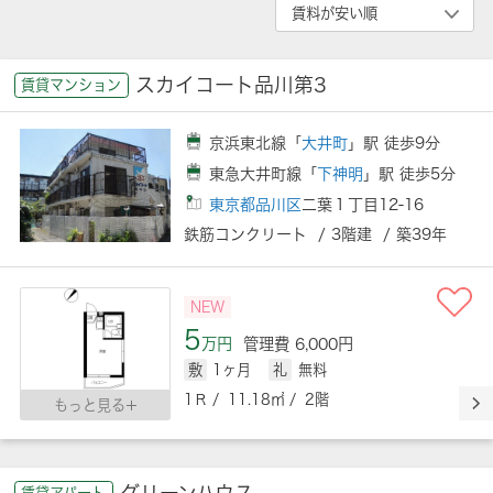
スカイコート品川第3
賃貸マンション
京浜東北線「
大井町
」駅 徒歩9分
東急大井町線「
下神明
」駅 徒歩5分
東京都品川区
二葉１丁目12-16
鉄筋コンクリート / 3階建 / 築39年
NEW
5
万円
管理費 6,000円
敷
1ヶ月
礼
無料
1Ｒ / 11.18㎡ / 2階
もっと見る
グリーンハウス
賃貸アパート