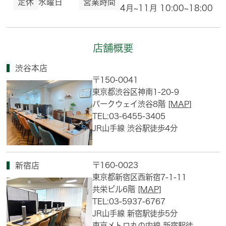
定休
水曜日
営業時間
4月~11月 10:00~18:00
店舗概要
渋谷本店
〒150-0041
東京都渋谷区神南1-20-9
パークウェイ渋谷8階
[MAP]
TEL:03-6455-3405
JR山手線 渋谷駅徒歩4分
〒160-0023
新宿店
東京都新宿区西新宿7-1-11
共栄ビル6階
[MAP]
TEL:03-5937-6767
JR山手線 新宿駅徒歩5分
東京メトロ丸の内線 新宿駅徒