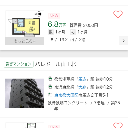
NEW
6.8
万円
管理費 2,000円
敷
1ヶ月
礼
1ヶ月
1Ｒ / 13.21㎡ / 2階
もっと見る
パレドール山王北
賃貸マンション
都営浅草線「
馬込
」駅 徒歩10分
京浜東北線「
大森
」駅 徒歩12分
東京都大田区
南馬込２丁目5-1
鉄骨鉄筋コンクリート / 7階建 / 築35
年
NEW