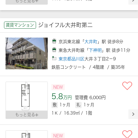
もっと見る
ジョイフル大井町第二
賃貸マンション
京浜東北線「
大井町
」駅 徒歩8分
東急大井町線「
下神明
」駅 徒歩11分
東京都品川区
大井３丁目2－9
鉄筋コンクリート / 4階建 / 築35年
NEW
5.8
万円
管理費 6,000円
敷
1ヶ月
礼
1ヶ月
1Ｋ / 16.39㎡ / 1階
もっと見る
NEW