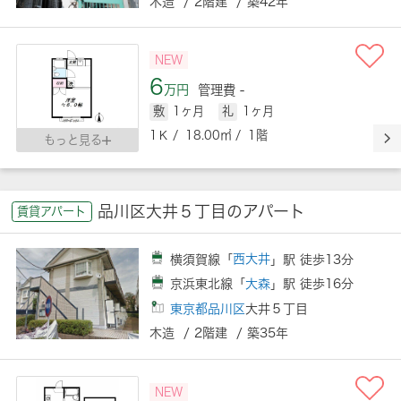
木造 / 2階建 / 築42年
NEW
6
万円
管理費 -
敷
1ヶ月
礼
1ヶ月
1Ｋ / 18.00㎡ / 1階
もっと見る
品川区大井５丁目のアパート
賃貸アパート
横須賀線「
西大井
」駅 徒歩13分
京浜東北線「
大森
」駅 徒歩16分
東京都品川区
大井５丁目
木造 / 2階建 / 築35年
NEW