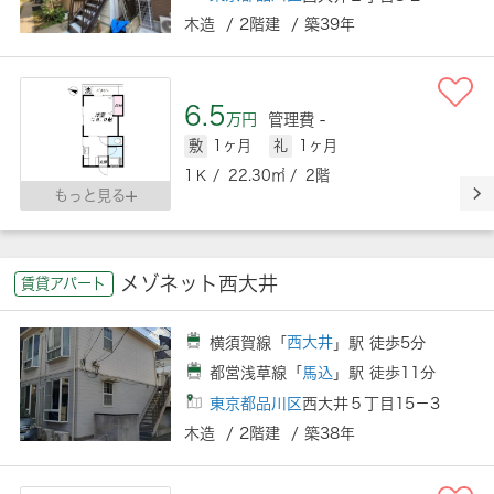
木造 / 2階建 / 築39年
6.5
万円
管理費 -
敷
1ヶ月
礼
1ヶ月
1Ｋ / 22.30㎡ / 2階
もっと見る
メゾネット西大井
賃貸アパート
横須賀線「
西大井
」駅 徒歩5分
都営浅草線「
馬込
」駅 徒歩11分
東京都品川区
西大井５丁目15－3
木造 / 2階建 / 築38年