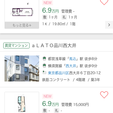
NEW
6.9
万円
管理費 -
敷
1ヶ月
礼
1ヶ月
1Ｋ / 19.80㎡ / 1階
もっと見る
ａＬＡＴＯ品川西大井
賃貸マンション
都営浅草線「
馬込
」駅 徒歩8分
横須賀線「
西大井
」駅 徒歩9分
東京都品川区
西大井６丁目20-12
鉄筋コンクリート / 4階建 / 築3年
NEW
6.9
万円
管理費 15,000円
敷
-
礼
-