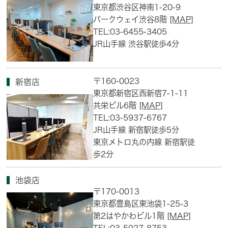
東京都渋谷区神南1-20-9
パークウェイ渋谷8階
[MAP]
TEL:03-6455-3405
JR山手線 渋谷駅徒歩4分
〒160-0023
新宿店
東京都新宿区西新宿7-1-11
共栄ビル6階
[MAP]
TEL:03-5937-6767
JR山手線 新宿駅徒歩5分
東京メトロ丸の内線 新宿駅徒
歩2分
池袋店
〒170-0013
東京都豊島区東池袋1-25-3
第2はやかわビル1階
[MAP]