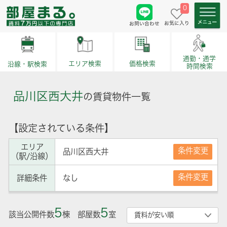
0
お気に入り
お問い合わせ
通勤・通学
価格検索
エリア検索
沿線・駅検索
時間検索
品川区西大井
の賃貸物件一覧
【設定されている条件】
エリア
条件変更
品川区西大井
（駅/沿線）
条件変更
詳細条件
なし
5
5
該当公開件数
棟 部屋数
室