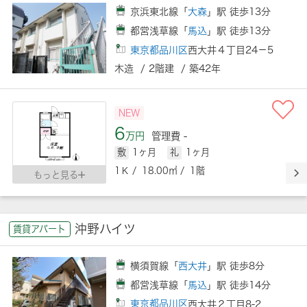
京浜東北線「
大森
」駅 徒歩13分
都営浅草線「
馬込
」駅 徒歩13分
東京都品川区
西大井４丁目24－5
木造 / 2階建 / 築42年
NEW
6
万円
管理費 -
敷
1ヶ月
礼
1ヶ月
1Ｋ / 18.00㎡ / 1階
もっと見る
沖野ハイツ
賃貸アパート
横須賀線「
西大井
」駅 徒歩8分
都営浅草線「
馬込
」駅 徒歩14分
東京都品川区
西大井２丁目8-2