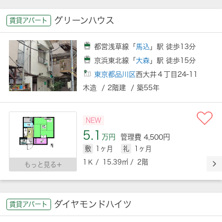
グリーンハウス
賃貸アパート
都営浅草線「
馬込
」駅 徒歩13分
京浜東北線「
大森
」駅 徒歩15分
東京都品川区
西大井４丁目24-11
木造 / 2階建 / 築55年
NEW
5.1
万円
管理費 4,500円
敷
1ヶ月
礼
1ヶ月
1Ｋ / 15.39㎡ / 2階
もっと見る
ダイヤモンドハイツ
賃貸アパート