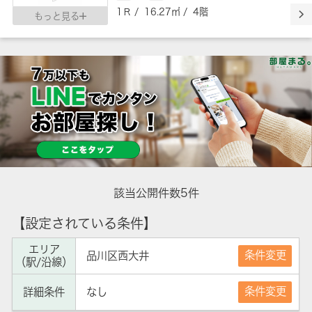
1Ｒ / 16.27㎡ / 4階
もっと見る
該当公開件数
5
件
【設定されている条件】
エリア
条件変更
品川区西大井
（駅/沿線）
条件変更
詳細条件
なし