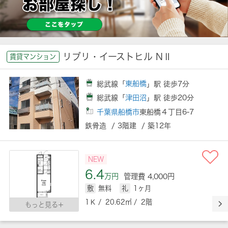
リブリ・イーストヒル NⅡ
賃貸マンション
総武線「
東船橋
」駅 徒歩7分
総武線「
津田沼
」駅 徒歩20分
千葉県船橋市
東船橋４丁目6-7
鉄骨造 / 3階建 / 築12年
NEW
6.4
万円
管理費 4,000円
敷
無料
礼
1ヶ月
1Ｋ / 20.62㎡ / 2階
もっと見る