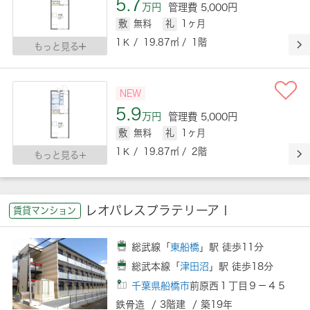
5.7
万円
管理費 5,000円
敷
無料
礼
1ヶ月
1Ｋ / 19.87㎡ / 1階
もっと見る
NEW
5.9
万円
管理費 5,000円
敷
無料
礼
1ヶ月
1Ｋ / 19.87㎡ / 2階
もっと見る
レオパレスプラテリーアⅠ
賃貸マンション
総武線「
東船橋
」駅 徒歩11分
総武本線「
津田沼
」駅 徒歩18分
千葉県船橋市
前原西１丁目９－４５
鉄骨造 / 3階建 / 築19年