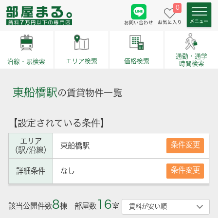
0
お気に入り
お問い合わせ
通勤・通学
価格検索
エリア検索
沿線・駅検索
時間検索
東船橋駅
の賃貸物件一覧
【設定されている条件】
エリア
条件変更
東船橋駅
（駅/沿線）
条件変更
詳細条件
なし
8
16
該当公開件数
棟 部屋数
室