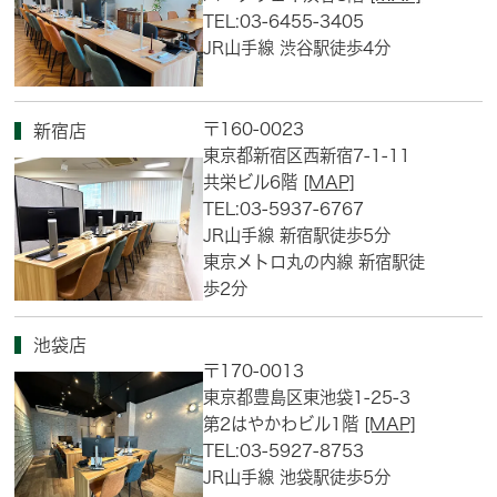
TEL:03-6455-3405
JR山手線 渋谷駅徒歩4分
〒160-0023
新宿店
東京都新宿区西新宿7-1-11
共栄ビル6階
[MAP]
TEL:03-5937-6767
JR山手線 新宿駅徒歩5分
東京メトロ丸の内線 新宿駅徒
歩2分
池袋店
〒170-0013
東京都豊島区東池袋1-25-3
第2はやかわビル1階
[MAP]
TEL:03-5927-8753
JR山手線 池袋駅徒歩5分