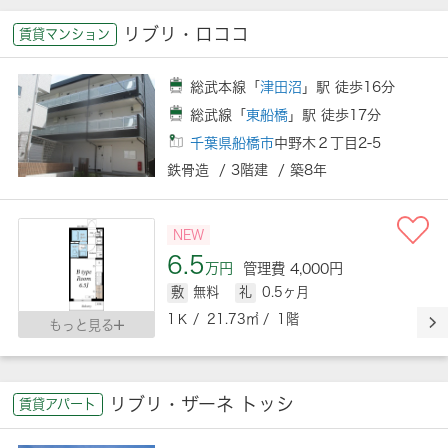
リブリ・ロココ
賃貸マンション
総武本線「
津田沼
」駅 徒歩16分
総武線「
東船橋
」駅 徒歩17分
千葉県船橋市
中野木２丁目2-5
鉄骨造 / 3階建 / 築8年
NEW
6.5
万円
管理費 4,000円
敷
無料
礼
0.5ヶ月
1Ｋ / 21.73㎡ / 1階
もっと見る
リブリ・ザーネ トッシ
賃貸アパート