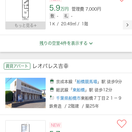
5.9
万円
管理費 7,000円
敷
-
礼
-
1Ｋ / 20.49㎡ / 1階
もっと見る
残りの空室4件を表示する
レオパレス吉幸
賃貸アパート
京成本線「
船橋競馬場
」駅 徒歩9分
総武線「
東船橋
」駅 徒歩12分
千葉県船橋市
東船橋７丁目２１－９
鉄骨造 / 2階建 / 築25年
NEW