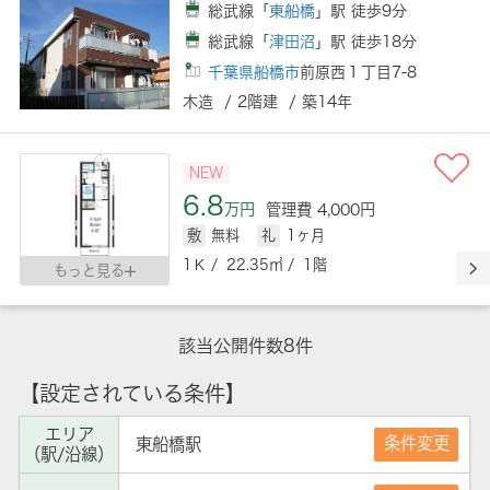
総武線「
東船橋
」駅 徒歩9分
総武線「
津田沼
」駅 徒歩18分
千葉県船橋市
前原西１丁目7-8
木造 / 2階建 / 築14年
NEW
6.8
万円
管理費 4,000円
敷
無料
礼
1ヶ月
1Ｋ / 22.35㎡ / 1階
もっと見る
該当公開件数
8
件
【設定されている条件】
エリア
条件変更
東船橋駅
（駅/沿線）