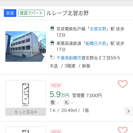
ルレーブ北習志野
新築
賃貸アパート
京成電鉄松戸線「
北習志野
」駅 徒歩
12分
東葉高速鉄道「
船橋日大前
」駅 徒歩
17分
千葉県船橋市
習志野台２丁目59-5
木造 / 3階建 / 新築
NEW
5.9
万円
管理費 7,000円
敷
-
礼
-
1Ｋ / 20.49㎡ / 1階
もっと見る
NEW