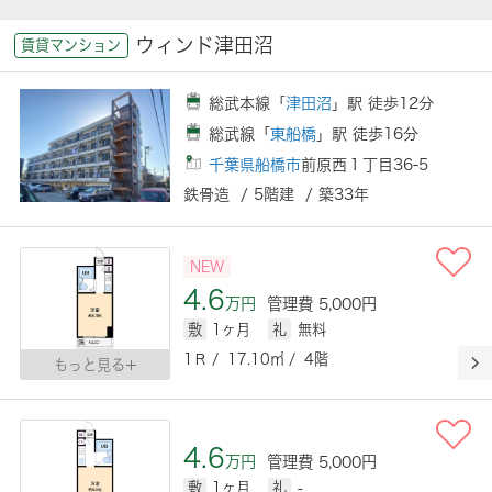
ウィンド津田沼
賃貸マンション
総武本線「
津田沼
」駅 徒歩12分
総武線「
東船橋
」駅 徒歩16分
千葉県船橋市
前原西１丁目36-5
鉄骨造 / 5階建 / 築33年
NEW
4.6
万円
管理費 5,000円
敷
1ヶ月
礼
無料
1Ｒ / 17.10㎡ / 4階
もっと見る
4.6
万円
管理費 5,000円
敷
1ヶ月
礼
-