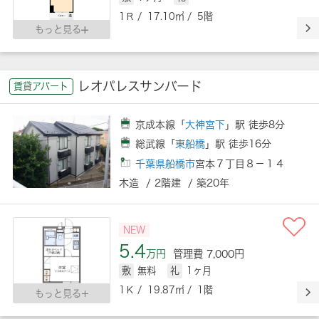
1Ｒ / 17.10㎡ / 5階
もっと見る
レオパレスサンバード
賃貸アパート
京成本線「
大神宮下
」駅 徒歩8分
総武線「
東船橋
」駅 徒歩16分
千葉県船橋市
宮本７丁目８－１４
木造 / 2階建 / 築20年
NEW
5.4
万円
管理費 7,000円
敷
無料
礼
1ヶ月
1Ｋ / 19.87㎡ / 1階
もっと見る