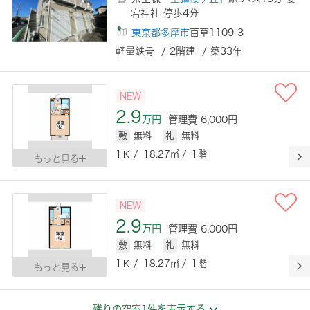
宕神社 停歩4分
東京都多摩市
百草1109-3
軽量鉄骨 / 2階建 / 築33年
NEW
2.9
万円
管理費 6,000円
敷
無料
礼
無料
1Ｋ / 18.27㎡ / 1階
もっと見る
NEW
2.9
万円
管理費 6,000円
敷
無料
礼
無料
1Ｋ / 18.27㎡ / 1階
もっと見る
残りの空室1件を表示する