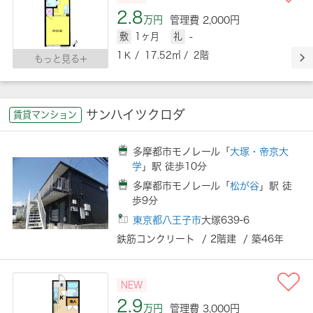
2.8
万円
管理費 2,000円
敷
1ヶ月
礼
-
1Ｋ / 17.52㎡ / 2階
もっと見る
サンハイツクロダ
賃貸マンション
多摩都市モノレール「
大塚・帝京大
学
」駅 徒歩10分
多摩都市モノレール「
松が谷
」駅 徒
歩9分
東京都八王子市
大塚639-6
鉄筋コンクリート / 2階建 / 築46年
NEW
2.9
万円
管理費 3,000円