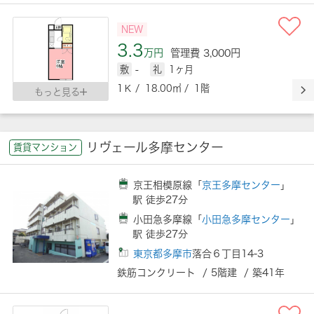
NEW
3.3
万円
管理費 3,000円
敷
-
礼
1ヶ月
1Ｋ / 18.00㎡ / 1階
もっと見る
リヴェール多摩センター
賃貸マンション
京王相模原線「
京王多摩センター
」
駅 徒歩27分
小田急多摩線「
小田急多摩センター
」
駅 徒歩27分
東京都多摩市
落合６丁目14-3
鉄筋コンクリート / 5階建 / 築41年