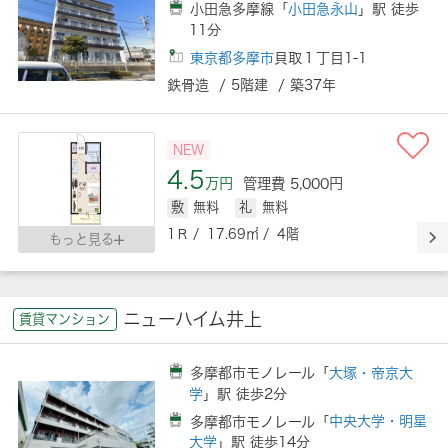
小田急多摩線「
小田急永山
」駅 徒歩
11分
東京都多摩市
貝取１丁目1-1
鉄骨造 / 5階建 / 築37年
NEW
4.5
万円
管理費 5,000円
敷
無料
礼
無料
1Ｒ / 17.69㎡ / 4階
もっと見る
ニューハイム井上
賃貸マンション
多摩都市モノレール「
大塚・帝京大
学
」駅 徒歩2分
多摩都市モノレール「
中央大学・明星
大学
」駅 徒歩14分