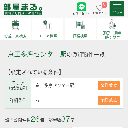
0
お気に入り
お問い合わせ
通勤・通学
価格検索
エリア検索
沿線・駅検索
時間検索
京王多摩センター駅
の賃貸物件一覧
【設定されている条件】
エリア
条件変更
京王多摩センター駅
（駅/沿線）
条件変更
詳細条件
なし
26
37
該当公開件数
棟 部屋数
室