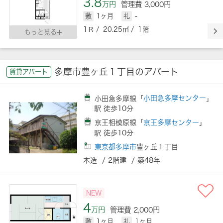
3.8
万円
管理費 3,000円
敷
1ヶ月
礼
-
1Ｒ / 20.25㎡ / 1階
もっと見る
多摩市豊ヶ丘１丁目のアパート
賃貸アパート
小田急多摩線「
小田急多摩センター
」
駅 徒歩10分
京王相模原線「
京王多摩センター
」
駅 徒歩10分
東京都多摩市
豊ヶ丘１丁目
木造 / 2階建 / 築48年
NEW
4
万円
管理費 2,000円
敷
1ヶ月
礼
1ヶ月