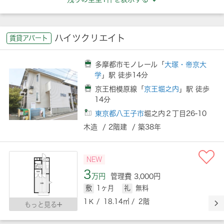
ハイツクリエイト
賃貸アパート
多摩都市モノレール「
大塚・帝京大
学
」駅 徒歩14分
京王相模原線「
京王堀之内
」駅 徒歩
14分
東京都八王子市
堀之内２丁目26-10
木造 / 2階建 / 築38年
NEW
3
万円
管理費 3,000円
敷
1ヶ月
礼
無料
1Ｋ / 18.14㎡ / 2階
もっと見る