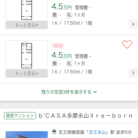
4.5
万円
管理費 -
敷
-
礼
1ヶ月
1Ｋ / 17.50㎡ / 1階
もっと見る
NEW
4.5
万円
管理費 -
敷
-
礼
1ヶ月
1Ｋ / 17.50㎡ / 1階
もっと見る
残りの空室3件を表示する
ｂ’ＣＡＳＡ多摩永山Ⅱｒｅ－ｂｏｒｎ
賃貸マンション
京王相模原線「
京王永山
」駅 徒歩5分