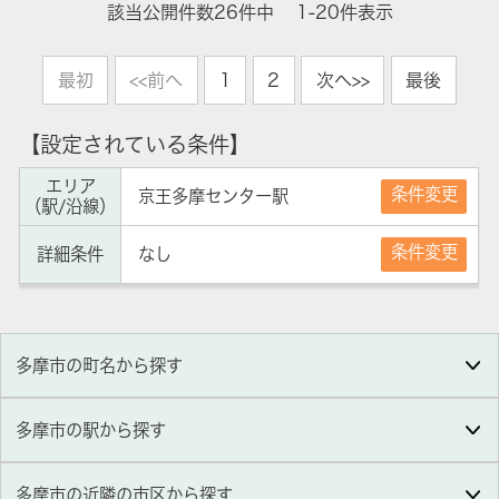
該当公開件数
26
件中
1-20件表示
最初
<<前へ
1
2
次へ>>
最後
【設定されている条件】
エリア
条件変更
京王多摩センター駅
（駅/沿線）
条件変更
詳細条件
なし
多摩市の町名から探す
多摩市の駅から探す
多摩市の近隣の市区から探す