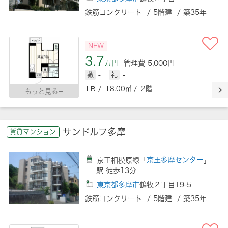
鉄筋コンクリート / 5階建 / 築35年
NEW
3.7
万円
管理費 5,000円
敷
-
礼
-
1Ｒ / 18.00㎡ / 2階
もっと見る
サンドルフ多摩
賃貸マンション
京王相模原線「
京王多摩センター
」
駅 徒歩13分
東京都多摩市
鶴牧２丁目19-5
鉄筋コンクリート / 5階建 / 築35年