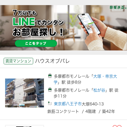
ハウスオブパレ
賃貸マンション
多摩都市モノレール「
大塚・帝京大
学
」駅 徒歩8分
多摩都市モノレール「
松が谷
」駅 徒
歩11分
東京都八王子市
大塚640-13
鉄筋コンクリート / 4階建 / 築42年