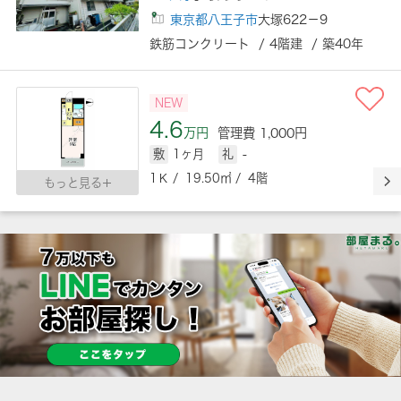
東京都八王子市
大塚622－9
鉄筋コンクリート / 4階建 / 築40年
NEW
4.6
万円
管理費 1,000円
敷
1ヶ月
礼
-
1Ｋ / 19.50㎡ / 4階
もっと見る