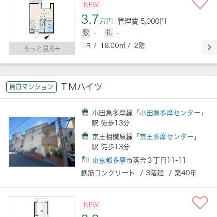
NEW
3.7
万円
管理費 5,000円
敷
-
礼
-
1Ｒ / 18.00㎡ / 2階
もっと見る
ＴＭハイツ
賃貸マンション
小田急多摩線「
小田急多摩センター
」
駅 徒歩13分
京王相模原線「
京王多摩センター
」
駅 徒歩13分
東京都多摩市
落合３丁目11-11
鉄筋コンクリート / 3階建 / 築40年
NEW