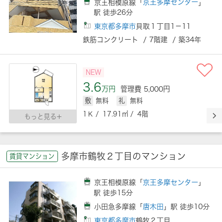
京王相模原線「
京王多摩センター
」
駅 徒歩26分
東京都多摩市
貝取１丁目1－11
鉄筋コンクリート / 7階建 / 築34年
NEW
3.6
万円
管理費 5,000円
敷
無料
礼
無料
1Ｋ / 17.91㎡ / 4階
もっと見る
多摩市鶴牧２丁目のマンション
賃貸マンション
京王相模原線「
京王多摩センター
」
駅 徒歩15分
小田急多摩線「
唐木田
」駅 徒歩10分
東京都多摩市
鶴牧２丁目