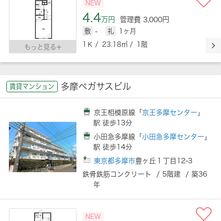
NEW
4.4
万円
管理費 3,000円
敷
-
礼
1ヶ月
1Ｋ / 23.18㎡ / 1階
もっと見る
多摩ペガサスビル
賃貸マンション
京王相模原線「
京王多摩センター
」
駅 徒歩13分
小田急多摩線「
小田急多摩センター
」
駅 徒歩14分
東京都多摩市
豊ヶ丘１丁目12-3
鉄骨鉄筋コンクリート / 5階建 / 築36
年
NEW