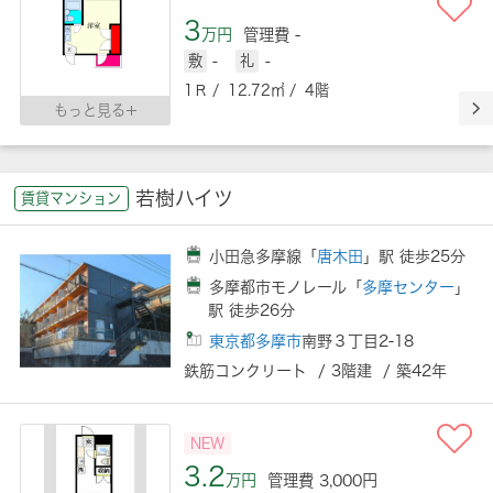
3
万円
管理費 -
敷
-
礼
-
1Ｒ / 12.72㎡ / 4階
もっと見る
若樹ハイツ
賃貸マンション
小田急多摩線「
唐木田
」駅 徒歩25分
多摩都市モノレール「
多摩センター
」
駅 徒歩26分
東京都多摩市
南野３丁目2-18
鉄筋コンクリート / 3階建 / 築42年
NEW
3.2
万円
管理費 3,000円