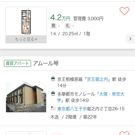
4.2
万円
管理費 3,000円
敷
-
礼
-
1Ｋ / 20.25㎡ / 1階
もっと見る
アムール琴
賃貸アパート
京王相模原線「
京王堀之内
」駅 徒歩
14分
多摩都市モノレール「
大塚・帝京大
学
」駅 徒歩14分
東京都八王子市
堀之内２丁目26-15
木造 / 2階建 / 築22年