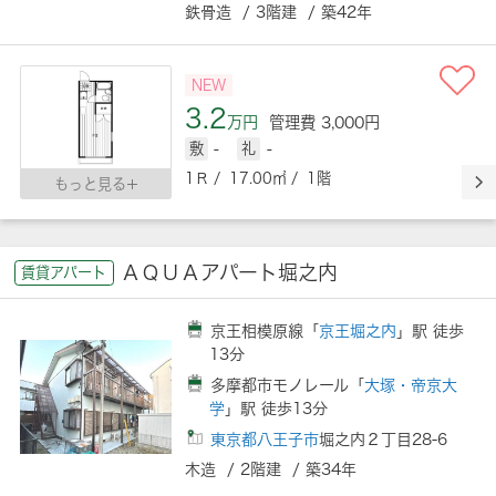
鉄骨造 / 3階建 / 築42年
NEW
3.2
万円
管理費 3,000円
敷
-
礼
-
1Ｒ / 17.00㎡ / 1階
もっと見る
ＡＱＵＡアパート堀之内
賃貸アパート
京王相模原線「
京王堀之内
」駅 徒歩
13分
多摩都市モノレール「
大塚・帝京大
学
」駅 徒歩13分
東京都八王子市
堀之内２丁目28-6
木造 / 2階建 / 築34年