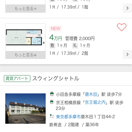
1Ｒ / 17.39㎡ / 1階
もっと見る
NEW
4
万円
管理費 2,000円
敷
1ヶ月
礼
1ヶ月
1Ｒ / 17.39㎡ / 2階
もっと見る
スウィングシャトル
賃貸アパート
小田急多摩線「
唐木田
」駅 徒歩7分
京王相模原線「
京王堀之内
」駅 徒歩
23分
東京都多摩市
唐木田１丁目44-2
鉄骨造 / 2階建 / 築36年