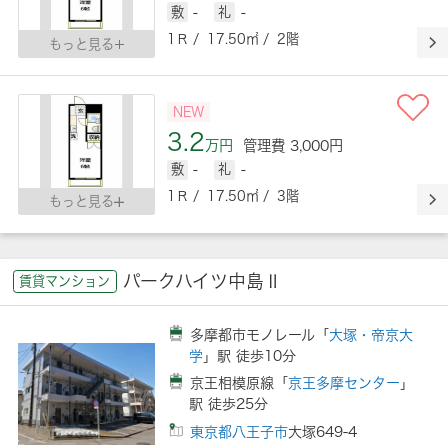
敷
-
礼
-
1Ｒ / 17.50㎡ / 2階
もっと見る
NEW
3.2
万円
管理費 3,000円
敷
-
礼
-
1Ｒ / 17.50㎡ / 3階
もっと見る
パークハイツ中島Ⅱ
賃貸マンション
多摩都市モノレール「
大塚・帝京大
学
」駅 徒歩10分
京王相模原線「
京王多摩センター
」
駅 徒歩25分
東京都八王子市
大塚649-4