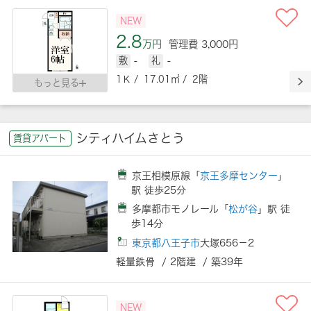
NEW
2.8
万円
管理費 3,000円
敷
-
礼
-
1Ｋ / 17.01㎡ / 2階
もっと見る
シティハイムさとう
賃貸アパート
京王相模原線「
京王多摩センター
」
駅 徒歩25分
多摩都市モノレール「
松が谷
」駅 徒
歩14分
東京都八王子市
大塚656－2
軽量鉄骨 / 2階建 / 築39年
NEW