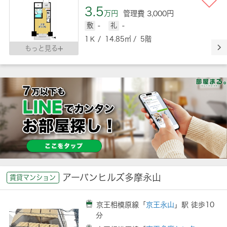
3.5
万円
管理費 3,000円
敷
-
礼
-
1Ｋ / 14.85㎡ / 5階
もっと見る
アーバンヒルズ多摩永山
賃貸マンション
京王相模原線「
京王永山
」駅 徒歩10
分