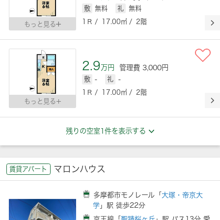
敷
無料
礼
無料
1Ｒ / 17.00㎡ / 2階
もっと見る
2.9
万円
管理費 3,000円
敷
-
礼
-
1Ｒ / 17.00㎡ / 2階
もっと見る
残りの空室1件を表示する
マロンハウス
賃貸アパート
多摩都市モノレール「
大塚・帝京大
学
」駅 徒歩22分
京王線「
聖蹟桜ヶ丘
」駅 バス13分 愛