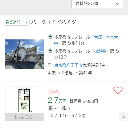
パークサイドハイツ
賃貸アパート
多摩都市モノレール「
大塚・帝京大
学
」駅 徒歩11分
多摩都市モノレール「
松が谷
」駅 徒
歩13分
東京都八王子市
大塚647-14
木造 / 2階建 / 築41年
NEW
2.7
万円
管理費 3,000円
敷
-
礼
-
1Ｋ / 17.01㎡ / 2階
もっと見る