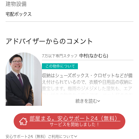
建物設備
宅配ボックス
アドバイザーからのコメント
中村(なかむら)
7万以下専門スタッフ
この物件について
収納はシューズボックス・クロゼットなどが備
え付けられているので、衣類や日用品の収納に
重宝します。梅雨のジメジメした湿気も、エア
コン付きの物件なら安心です。ペット好きのお
続きを読む
客様には嬉しい、ペット相談可能な物件です。
こちらの物件は現在空家です。設備が整ったペ
ット相談可の物件で仲良く楽しく生活しましょ
部屋まる。安心サポート24（無料）
う。できるだけ早めに不動産情報を集めたい方
サービスを開始しました！
は当社スタッフまでご連絡ください。地域の不
動産情報をいち早くお届けします。
安心サポート24（無料）ご利用について