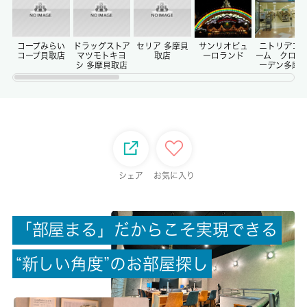
償却/敷引
-/-
コープみらい
ドラッグストア
セリア 多摩貝
サンリオピュ
ニトリデコ
コープ貝取店
マツモトキヨ
取店
ーロランド
ーム クロス
シ 多摩貝取店
ーデン多摩
権利金/雑費
-/-
総戸数
-
シェア
お気に入り
現状/入居可能日
空家/即時
「
部
屋
ま
る
」
だ
か
ら
こ
そ
実
現
で
き
る
駐車場/料金
“
新
し
い
角
度
”
の
お
部
屋
探
し
無/-
保険加入/料金