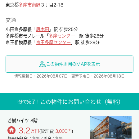
東京都
多摩市
南野
３丁目2-18
交通
小田急多摩線「
唐木田
」駅 徒歩25分
多摩都市モノレール「
多摩センター
」駅 徒歩26分
京王相模原線「
京王多摩センター
」駅 徒歩28分
この物件周囲のMAPを表示
情報更新日：2026年08月07日 更新予定日：2026年08月18日
この物件にお問い合わせ（無料）
1分で完了！
若樹ハイツ 3階
3.2
万円
(管理費
3,000円
)
敷金(保証金)：無料 / 礼金：無料