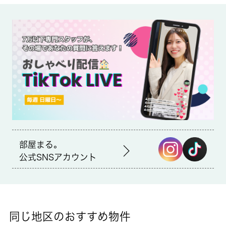
備考
収納はシューズボックス・クロゼットなど豊富なので、衣類や履
き物の整理がしやすく便利です。ワンルームのお部屋ならではの
快適で楽しい生活ができます。初期費用を抑えられる敷金不要の
マンションです。ペットを育てている方にもうれしい、ペット相
談可の物件です。最上階の物件です。多摩市エリアでの新生活を
ご検討の方に、素敵な暮らしを当社のスタッフが全力でサポート
致します。小田急多摩線唐木田付近の情報も満載です。
部屋まる。
公式SNSアカウント
同じ地区のおすすめ物件