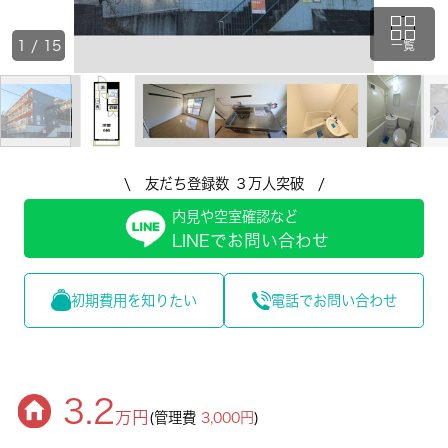
1
/
15
一覧
\ 友だち登録数 ３万人突破 /
内見や空室確認など
LINEでお問い合わせ
初期費用を知りたい
電話でお問い合わせ
3.2
万円
(管理費
3,000円
)