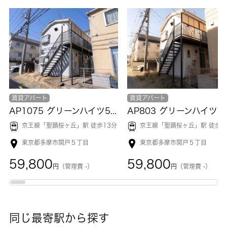
賃貸アパート
賃貸アパート
AP1075 グリーンハイツ5 101
AP
京王線「
聖蹟桜ヶ丘
」駅 徒歩13分
京王線「
聖蹟桜ヶ丘
」駅 徒歩1
東京都多摩市関戸５丁目
東京都多摩市関戸５丁目
59,800
59,800
円
（管理費 -）
円
（管理費 -）
同じ最寄駅から探す