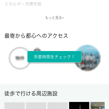
エネルギー消費性能
-
もっと見る
断熱性能
-
最寄から都心へのアクセス
目安光熱費
-
所要時間をチェック！
所在階
3階 / 3階建
面積
17.50㎡
徒歩で行ける周辺施設
保証金
-