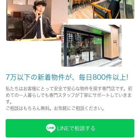
有/22000円
保険名/保険期間
-/2年
保証人代行
必加入
保証会社詳細
7万以下の新着物件が、毎日800件以上!
家賃引落し必須・初回保証料:総賃料の85% 手数料:総賃料の
1.3% 更新料:10,000円/1年毎 ※属性により違いあり
私たちはお客様にとって安全で安心な物件を探す専門店です。初
めての一人暮らしでも専門スタッフが丁寧にサポートしていきま
賃貸区分/契約期間
す。
一般/2年
ご相談はもちろん無料。お気軽にご相談ください。
取引形態
LINEで相談する
仲介