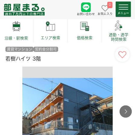
0
お気に入り
お問い合わせ
通勤・通学
価格検索
エリア検索
沿線・駅検索
時間検索
賃貸マンション
契約金分割可
若樹ハイツ 3階