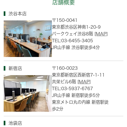
店舗概要
渋谷本店
〒150-0041
東京都渋谷区神南1-20-9
パークウェイ渋谷8階
[MAP]
TEL:03-6455-3405
JR山手線 渋谷駅徒歩4分
〒160-0023
新宿店
東京都新宿区西新宿7-1-11
共栄ビル6階
[MAP]
TEL:03-5937-6767
JR山手線 新宿駅徒歩5分
東京メトロ丸の内線 新宿駅徒
歩2分
池袋店