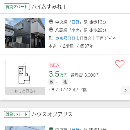
ハイムすみれⅠ
賃貸アパート
中央線「
日野
」駅 徒歩13分
八高線「
小宮
」駅 徒歩29分
東京都日野市
日野台１丁目11-14
木造 / 2階建 / 築37年
NEW
3.5
万円
管理費 3,000円
敷
-
礼
-
1Ｒ / 17.42㎡ / 2階
もっと見る
ハウスオブアリス
賃貸アパート
中央線「
日野
」駅 徒歩17分