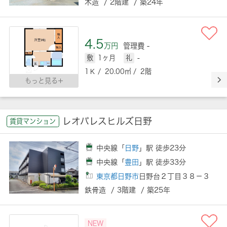
木造 / 2階建 / 築24年
4.5
万円
管理費 -
敷
1ヶ月
礼
-
1Ｋ / 20.00㎡ / 2階
もっと見る
レオパレスヒルズ日野
賃貸マンション
中央線「
日野
」駅 徒歩23分
中央線「
豊田
」駅 徒歩33分
東京都日野市
日野台２丁目３８－３
鉄骨造 / 3階建 / 築25年
NEW