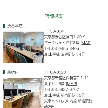
店舗概要
渋谷本店
〒150-0041
東京都渋谷区神南1-20-9
パークウェイ渋谷8階
[MAP]
TEL:03-6455-3405
JR山手線 渋谷駅徒歩4分
〒160-0023
新宿店
東京都新宿区西新宿7-1-11
共栄ビル6階
[MAP]
TEL:03-5937-6767
JR山手線 新宿駅徒歩5分
東京メトロ丸の内線 新宿駅徒
歩2分