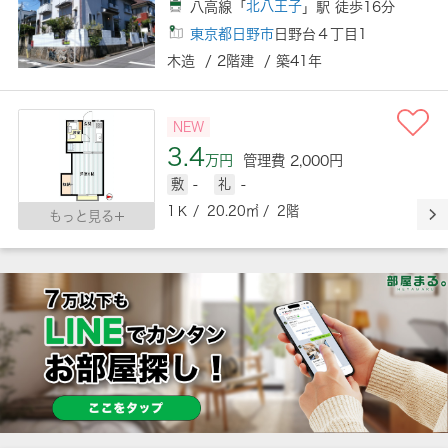
八高線「
北八王子
」駅 徒歩16分
東京都日野市
日野台４丁目1
木造 / 2階建 / 築41年
NEW
3.4
万円
管理費 2,000円
敷
-
礼
-
1Ｋ / 20.20㎡ / 2階
もっと見る