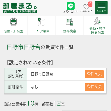
0
お気に入り
お問い合わせ
通勤・通学
価格検索
エリア検索
沿線・駅検索
時間検索
日野市日野台
の賃貸物件一覧
【設定されている条件】
エリア
条件変更
日野市日野台
（駅/沿線）
条件変更
詳細条件
なし
10
12
該当公開件数
棟 部屋数
室