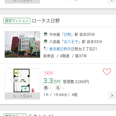
もっと見る
ロータス日野
賃貸マンション
中央線「
日野
」駅 徒歩20分
八高線「
北八王子
」駅 徒歩22分
東京都日野市
日野台２丁目21
鉄骨造 / 4階建 / 築37年
NEW
3.3
万円
管理費 2,000円
敷
-
礼
-
1Ｒ / 19.44㎡ / 4階
もっと見る