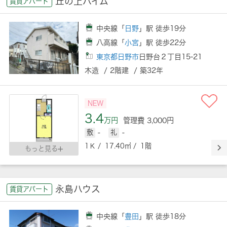
丘の上ハイム
賃貸アパート
中央線「
日野
」駅 徒歩19分
八高線「
小宮
」駅 徒歩22分
東京都日野市
日野台２丁目15-21
木造 / 2階建 / 築32年
NEW
3.4
万円
管理費 3,000円
敷
-
礼
-
1Ｋ / 17.40㎡ / 1階
もっと見る
永島ハウス
賃貸アパート
中央線「
豊田
」駅 徒歩18分