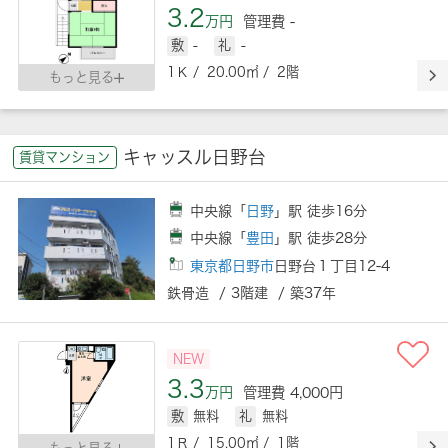
3.2
万円
管理費 -
敷
-
礼
-
1Ｋ / 20.00㎡ / 2階
もっと見る
キャッスル日野台
賃貸マンション
中央線「
日野
」駅 徒歩16分
中央線「
豊田
」駅 徒歩28分
東京都日野市
日野台１丁目12-4
鉄骨造 / 3階建 / 築37年
NEW
3.3
万円
管理費 4,000円
敷
無料
礼
無料
1Ｒ / 15.00㎡ / 1階