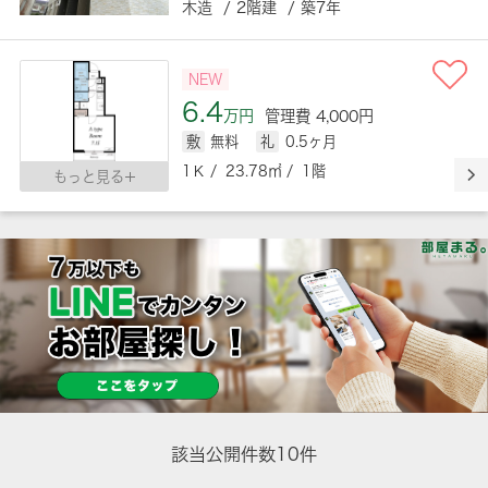
木造 / 2階建 / 築7年
NEW
6.4
万円
管理費 4,000円
敷
無料
礼
0.5ヶ月
1Ｋ / 23.78㎡ / 1階
もっと見る
該当公開件数
10
件