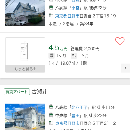
八高線「
小宮
」駅 徒歩22分
東京都日野市
日野台２丁目15-19
木造 / 2階建 / 築34年
4.5
万円
管理費 2,000円
敷
1ヶ月
礼
1ヶ月
1Ｋ / 19.87㎡ / 1階
もっと見る
古瀬荘
賃貸アパート
八高線「
北八王子
」駅 徒歩11分
中央線「
豊田
」駅 徒歩22分
東京都日野市
日野台５丁目21－2