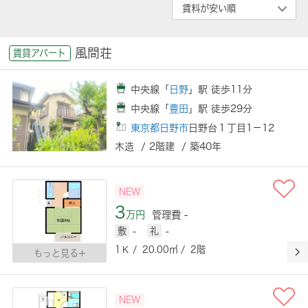
風間荘
賃貸アパート
中央線「
日野
」駅 徒歩11分
中央線「
豊田
」駅 徒歩29分
東京都日野市
日野台１丁目1－12
木造 / 2階建 / 築40年
NEW
3
万円
管理費 -
敷
-
礼
-
1Ｋ / 20.00㎡ / 2階
もっと見る
NEW