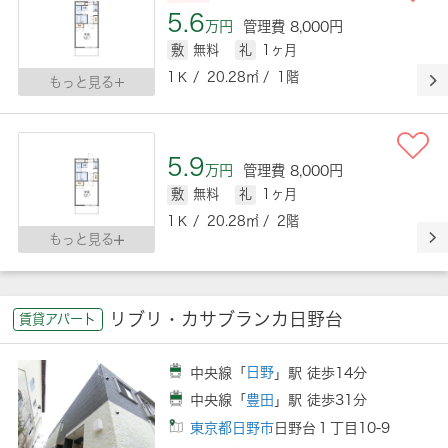
5.6
万円
管理費 8,000円
敷
無料
礼
1ヶ月
1Ｋ / 20.28㎡ / 1階
もっと見る
5.9
万円
管理費 8,000円
敷
無料
礼
1ヶ月
1Ｋ / 20.28㎡ / 2階
もっと見る
リブリ・カサブランカ日野台
賃貸アパート
中央線「
日野
」駅 徒歩14分
中央線「
豊田
」駅 徒歩31分
東京都日野市
日野台１丁目10-9