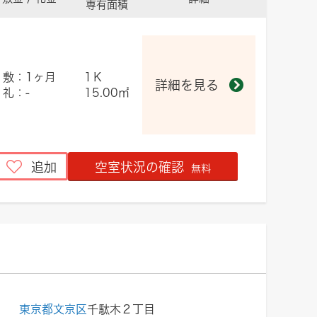
専有面積
敷：1ヶ月
1Ｋ
詳細を見る
礼：-
15.00㎡
追加
空室状況の確認
無料
ト
東京都文京区
千駄木２丁目