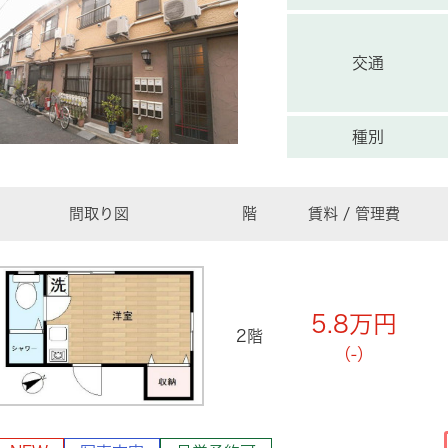
交通
種別
間取り図
階
賃料 / 管理費
5.8
万円
2階
（-）