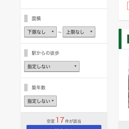
面積
～
駅からの徒歩
築年数
17
空室
件が該当