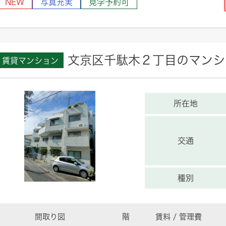
NEW
写真充実
見学予約可
文京区千駄木２丁目のマンシ
賃貸マンション
所在地
交通
種別
間取り図
階
賃料 / 管理費