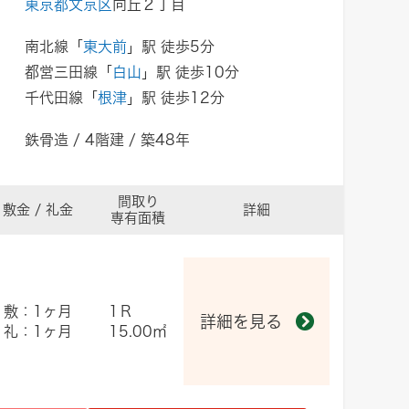
東京都文京区
向丘２丁目
南北線「
東大前
」駅 徒歩5分
都営三田線「
白山
」駅 徒歩10分
千代田線「
根津
」駅 徒歩12分
鉄骨造 / 4階建 / 築48年
間取り
敷金 / 礼金
詳細
専有面積
敷：1ヶ月
1Ｒ
詳細を見る
礼：1ヶ月
15.00㎡