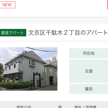
NEW
文京区千駄木２丁目のアパー
賃貸アパート
所在地
交通
種別
間取り図
階
賃料 / 管理費