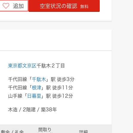
追加
空室状況の確認
無料
ト
東京都文京区
千駄木２丁目
千代田線「
千駄木
」駅 徒歩3分
千代田線「
根津
」駅 徒歩11分
山手線「
日暮里
」駅 徒歩12分
木造 / 2階建 / 築38年
間取り
敷金 / 礼金
詳細