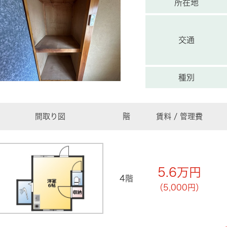
所在地
交通
種別
間取り図
階
賃料 / 管理費
5.6
万円
4階
（5,000円）