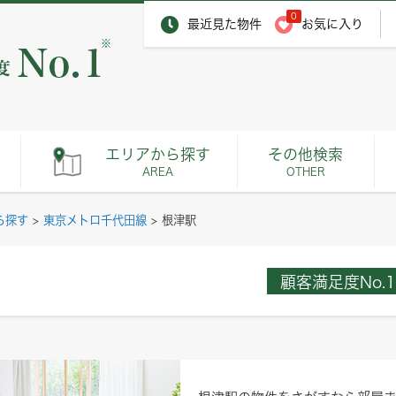
0
最近見た物件
お気に入り
※
エリアから探す
その他検索
AREA
OTHER
ら探す
>
東京メトロ千代田線
>
根津駅
顧客満足度No.1