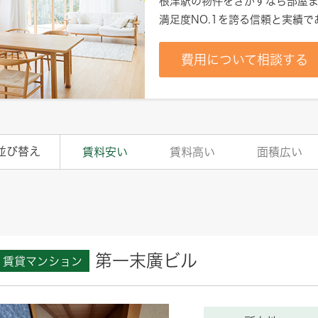
根津駅
の物件をさがすなら部屋ま
満足度NO.1を誇る信頼と実績
費用について相談する
並び替え
賃料安い
賃料高い
面積広い
第一末廣ビル
賃貸マンション