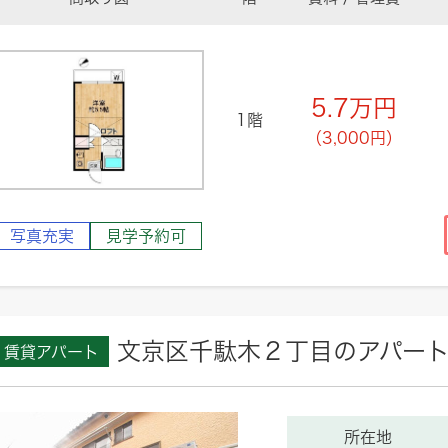
5.7
万円
1階
（3,000円）
写真充実
見学予約可
文京区千駄木２丁目のアパー
賃貸アパート
所在地