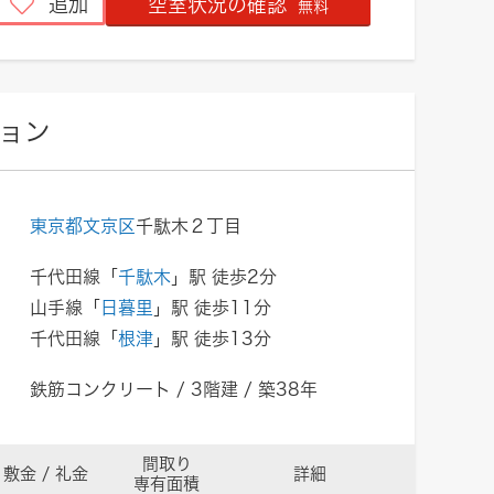
追加
空室状況の確認
無料
ョン
東京都文京区
千駄木２丁目
千代田線「
千駄木
」駅 徒歩2分
山手線「
日暮里
」駅 徒歩11分
千代田線「
根津
」駅 徒歩13分
鉄筋コンクリート / 3階建 / 築38年
間取り
敷金 / 礼金
詳細
専有面積