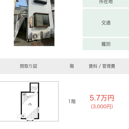
所在地
交通
種別
間取り図
階
賃料 / 管理費
5.7
万円
1階
（3,000円）