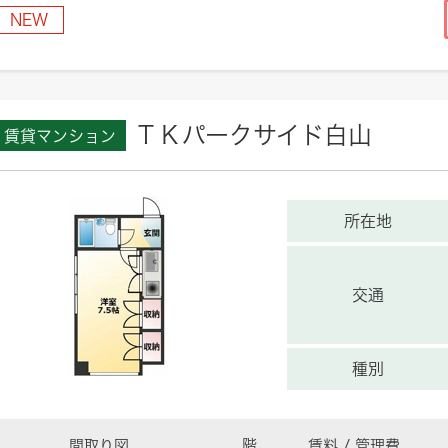
NEW
ＴＫパークサイド白山
賃貸マンション
所在地
交通
種別
間取り図
階
賃料 / 管理費