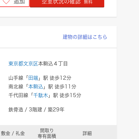
追加
空室状況の確認
無料
建物の詳細はこちら
東京都文京区
本駒込４丁目
山手線「
田端
」駅 徒歩12分
南北線「
本駒込
」駅 徒歩11分
千代田線「
千駄木
」駅 徒歩15分
鉄骨造 / 3階建 / 築29年
間取り
敷金 / 礼金
詳細
専有面積