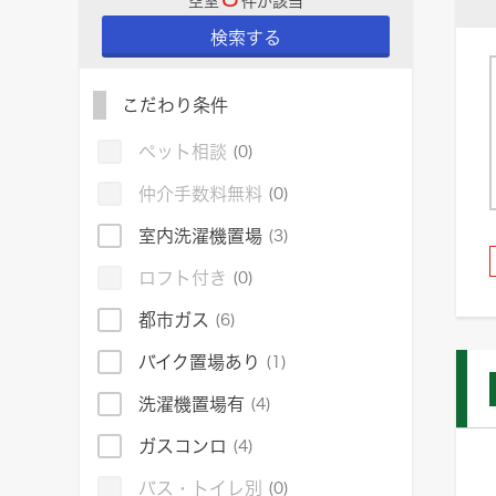
空室
件が該当
検索する
こだわり条件
ペット相談
(0)
仲介手数料無料
(0)
室内洗濯機置場
(3)
ロフト付き
(0)
都市ガス
(6)
バイク置場あり
(1)
洗濯機置場有
(4)
ガスコンロ
(4)
バス・トイレ別
(0)