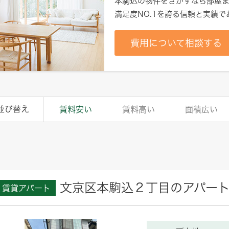
本駒込
の物件をさがすなら部屋ま
満足度NO.1を誇る信頼と実績
費用について相談する
並び替え
賃料安い
賃料高い
面積広い
文京区本駒込２丁目のアパー
賃貸アパート