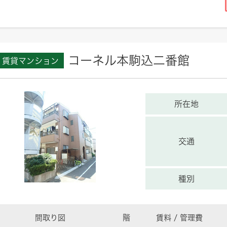
コーネル本駒込二番館
賃貸マンション
所在地
交通
種別
間取り図
階
賃料 / 管理費