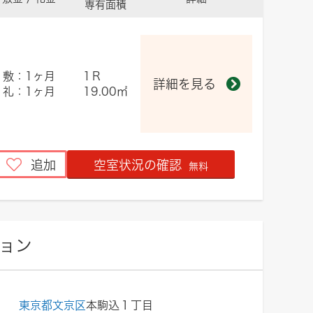
専有面積
敷：1ヶ月
1Ｒ
詳細を見る
礼：1ヶ月
19.00㎡
追加
空室状況の確認
無料
ョン
東京都文京区
本駒込１丁目