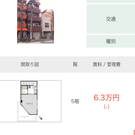
交通
種別
間取り図
階
賃料 / 管理費
6.3
万円
5階
（-）