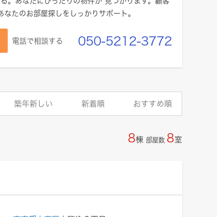
る。あなたにぴったりの物件が 見つかります。顧客
であなたのお部屋探しをしっかりサポート。
050-5212-3772
電話で相談する
築年新しい
新着順
おすすめ順
8
8
棟
室
部屋数
ト