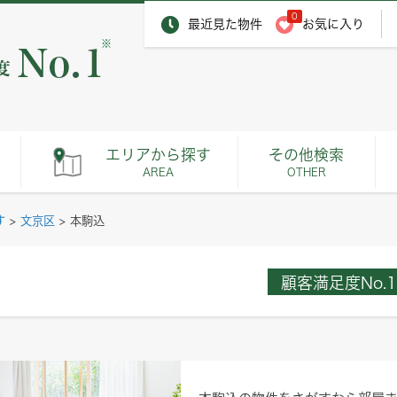
0
最近見た物件
お気に入り
※
エリアから探す
その他検索
AREA
OTHER
す
>
文京区
>
本駒込
顧客満足度No.1