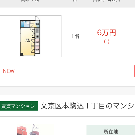
6
万円
1階
（-）
NEW
文京区本駒込１丁目のマンシ
賃貸マンション
所在地