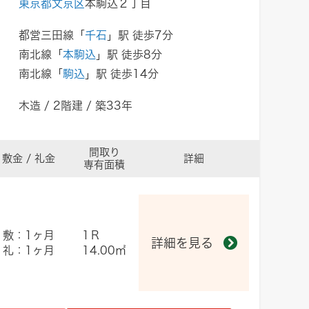
東京都文京区
本駒込２丁目
都営三田線「
千石
」駅 徒歩7分
南北線「
本駒込
」駅 徒歩8分
南北線「
駒込
」駅 徒歩14分
木造 / 2階建 / 築33年
間取り
敷金 / 礼金
詳細
専有面積
敷：1ヶ月
1Ｒ
詳細を見る
礼：1ヶ月
14.00㎡