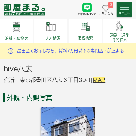
0
お気に入り
お問い合わせ
通勤・通学
価格検索
エリア検索
沿線・駅検索
時間検索
墨田区でお探しなら、賃料7万円以下の専門店・部屋まる！
hive八広
住所：東京都墨田区八広６丁目30-1[
MAP
]
外観・内観写真