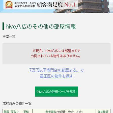
hive八広のその他の部屋情報
空室一覧
※現在、hive八広には部屋まるで
公開されている物件はありません。
7万円以下専門店の部屋まる。で
墨田区の物件を探す
hive八広の詳細ページを見る
成約済みの物件一覧
階層
間取り
面積
参考賃料
(管理費・敷金・礼金)
詳細情報