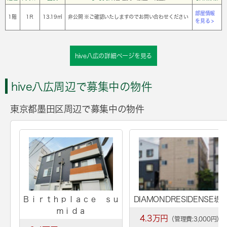
部屋情報
1階
1Ｒ
13.19㎡
非公開 ※ご確認いたしますのでお問い合わせください
を見る >
hive八広の詳細ページを見る
hive八広周辺で募集中の物件
東京都墨田区周辺で募集中の物件
Ｂｉｒｔｈｐｌａｃｅ ｓｕ
DIAMONDRESIDENSE堤
ｍｉｄａ
4.3万円
（管理費:3,000円）