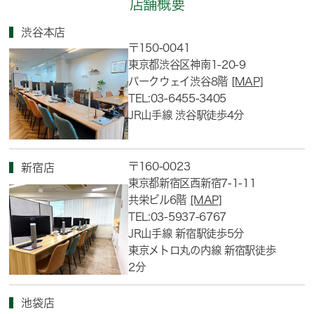
店舗概要
渋谷本店
〒150-0041
東京都渋谷区神南1-20-9
パークウェイ渋谷8階
[MAP]
TEL:03-6455-3405
JR山手線 渋谷駅徒歩4分
〒160-0023
新宿店
東京都新宿区西新宿7-1-11
共栄ビル6階
[MAP]
TEL:03-5937-6767
JR山手線 新宿駅徒歩5分
東京メトロ丸の内線 新宿駅徒歩
2分
池袋店