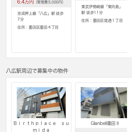
6.4万円
（管理費:5,000円）
東武伊勢崎線「
東向島
」
駅 徒歩11分
京成押上線「
八広
」駅 徒歩
7分
住所：墨田区堤通１丁目
住所：墨田区墨田４丁目
八広駅周辺で募集中の物件
Ｂｉｒｔｈｐｌａｃｅ ｓｕ
Glanbell墨田Ⅱ
ｍｉｄａ