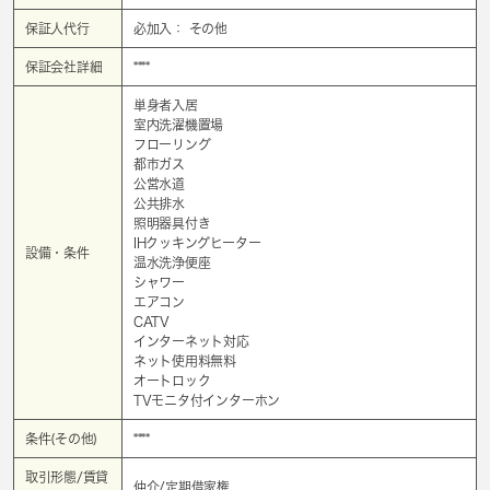
保証人代行
必加入： その他
保証会社詳細
****
単身者入居
室内洗濯機置場
フローリング
都市ガス
公営水道
公共排水
照明器具付き
IHクッキングヒーター
設備・条件
温水洗浄便座
シャワー
エアコン
CATV
インターネット対応
ネット使用料無料
オートロック
TVモニタ付インターホン
条件(その他)
****
取引形態/賃貸
仲介/定期借家権