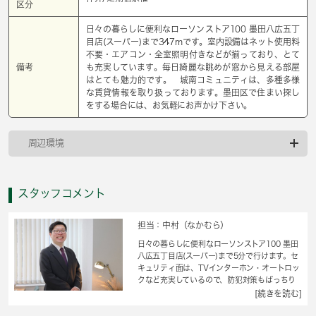
区分
日々の暮らしに便利なローソンストア100 墨田八広五丁
目店(スーパー)まで347mです。室内設備はネット使用料
不要・エアコン・全室照明付きなどが揃っており、とて
備考
も充実しています。毎日綺麗な眺めが窓から見える部屋
はとても魅力的です。 城南コミュニティは、多種多様
な賃貸情報を取り扱っております。墨田区で住まい探し
をする場合には、お気軽にお声かけ下さい。
周辺環境
スタッフコメント
担当：中村（なかむら）
日々の暮らしに便利なローソンストア100 墨田
八広五丁目店(スーパー)まで5分で行けます。セ
キュリティ面は、TVインターホン・オートロッ
クなど充実しているので、防犯対策もばっちり
です。室内設備はCATV・全室照明付き・エア
[続きを読む]
コンなどが揃っているので、快適に過ごしやす
いお部屋になります。こちらはワンルームの物