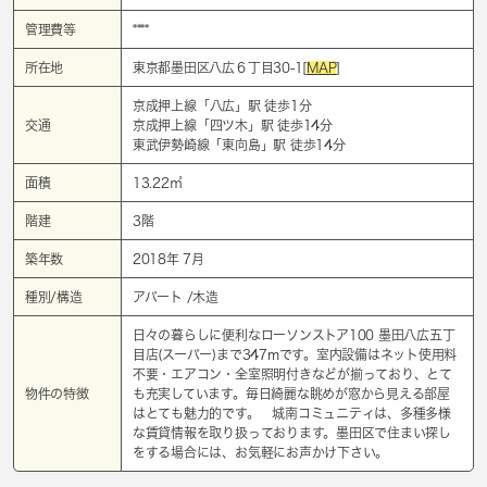
管理費等
****
所在地
東京都墨田区八広６丁目30-1[
MAP
]
京成押上線「
八広
」駅 徒歩1分
交通
京成押上線「
四ツ木
」駅 徒歩14分
東武伊勢崎線「
東向島
」駅 徒歩14分
面積
13.22㎡
階建
3階
築年数
2018年 7月
種別/構造
アパート /木造
日々の暮らしに便利なローソンストア100 墨田八広五丁
目店(スーパー)まで347mです。室内設備はネット使用料
不要・エアコン・全室照明付きなどが揃っており、とて
物件の特徴
も充実しています。毎日綺麗な眺めが窓から見える部屋
はとても魅力的です。 城南コミュニティは、多種多様
な賃貸情報を取り扱っております。墨田区で住まい探し
をする場合には、お気軽にお声かけ下さい。