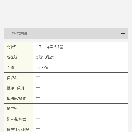
物件詳細
間取り
1Ｒ 洋室 6.1畳
所在階
3階/ 3階建
面積
13.22㎡
保証金
****
償却・敷引
****
権利金/雑費
****
総戸数
-
駐車場/料金
****
保険加入/料金
****