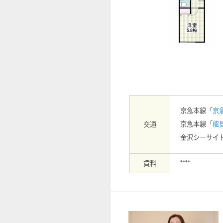
【外観】
京急本線「
京
京急本線「
能
交通
金沢シーサイ
賃料
****