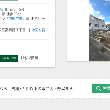
岡
」駅 徒歩13分
」駅 徒歩23分
イン「
南部市場
」駅 徒歩24分
沢区富岡西３丁目 [
地図を見
1階/ 2階建
所在階・建物
横
なら、賃料7万円以下の専門店・部屋まる！