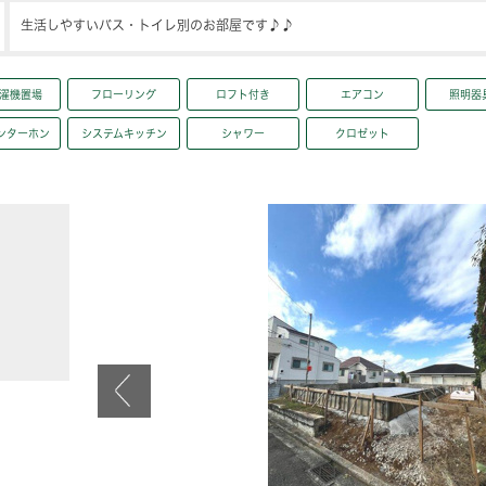
生活しやすいバス・トイレ別のお部屋です♪♪
濯機置場
フローリング
ロフト付き
エアコン
照明器
ンターホン
システムキッチン
シャワー
クロゼット