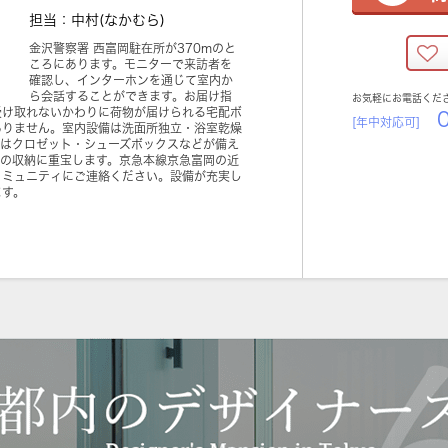
担当：中村(なかむら)
金沢警察署 西富岡駐在所が370mのと
ころにあります。モニターで来訪者を
確認し、インターホンを通じて室内か
ら会話することができます。お届け指
お気軽にお電話くだ
受け取れないかわりに荷物が届けられる宅配ボ
0
[年中対応可]
ありません。室内設備は洗面所独立・浴室乾燥
納はクロゼット・シューズボックスなどが備え
品の収納に重宝します。京急本線京急富岡の近
コミュニティにご連絡ください。設備が充実し
ます。