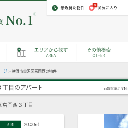
0
最近見た物件
お気に入り
※
エリアから探す
その他検索
AREA
OTHER
ページ
>
横浜市金沢区富岡西の物件
３丁目のアパート
<<顧客満足度N
区富岡西３丁目
20.00㎡
面積