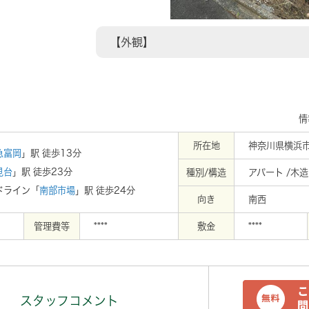
【外観】
情
所在地
神奈川県横浜
急富岡
」駅 徒歩13分
見台
」駅 徒歩23分
種別/構造
アパート /木造
ドライン「
南部市場
」駅 徒歩24分
向き
南西
管理費等
****
敷金
****
スタッフコメント