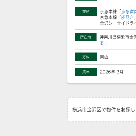
京急本線「
京急富
交通
京急本線「
能見台
金沢シーサイドラ
神奈川県横浜市金
所在地
る
]
南西
方位
2026年 3月
築年
横浜市金沢区で物件をお探し