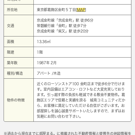
所在地
東京都葛飾区金町５丁目[
MAP
]
京成金町線「
京成金町
」駅 徒歩6分
交通
常磐緩行線「
金町
」駅 徒歩7分
京成金町線「
柴又
」駅 徒歩20分
面積
13.36㎡
階建
1階
築年数
1987年 2月
種別/構造
アパート /木造
近くのローソンストア100 金町店まで徒歩6分で行けま
す。室内設備はエアコン・ロフトなど大変充実しており
ます。引っ越す際の負担も軽減できる敷金不要物件。葛
物件の特徴
飾区エリアで信頼と実績を誇る 城南コミュニティだか
ら、お客様に満足していただける自信がございます。お
部屋探しを誠心誠意サポートいたしますので、まずはお
気軽にお問い合わせ下さい。
※過去から現在までに部屋まる。に掲載された不動産情報と提携先の地図情報を