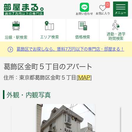
0
お気に入り
お問い合わせ
通勤・通学
価格検索
エリア検索
沿線・駅検索
時間検索
葛飾区でお探しなら、賃料7万円以下の専門店・部屋まる！
葛飾区金町５丁目のアパート
住所：東京都葛飾区金町５丁目[
MAP
]
外観・内観写真