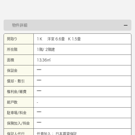
物件詳細
間取り
1Ｋ 洋室 6.6畳 K 1.5畳
所在階
1階/ 2階建
面積
13.36㎡
保証金
****
償却・敷引
****
権利金/雑費
****
総戸数
-
駐車場/料金
****
保険加入/料金
****
保証人代行
任意加入： 日本賃貸保証