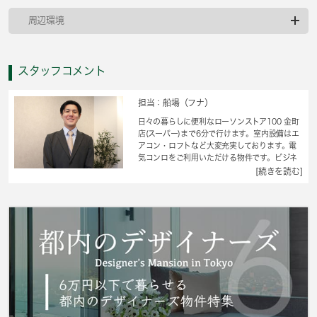
周辺環境
スタッフコメント
担当：船場（フナ）
日々の暮らしに便利なローソンストア100 金町
店(スーパー)まで6分で行けます。室内設備はエ
アコン・ロフトなど大変充実しております。電
気コンロをご利用いただける物件です。ビジネ
スマンにオススメ物件、オフィスにもなる物件
[続きを読む]
です。敷金不要の物件なので、初期費用を減ら
すことができます。 城南コミュニティは葛飾
区の不動産会社として、沢山のお客様の住まい
探しをして参りました。いつでも住まい探しの
お手伝いをいたしますので、是非お問い合わせ
ください。