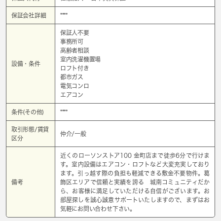
保証会社詳細
****
保証人不要
事務所可
高齢者相談
室内洗濯機置場
設備・条件
ロフト付き
都市ガス
電気コンロ
エアコン
条件(その他)
****
取引形態/賃貸
仲介/一般
区分
近くのローソンストア100 金町店まで徒歩6分で行けま
す。室内設備はエアコン・ロフトなど大変充実しており
ます。引っ越す際の負担も軽減できる敷金不要物件。葛
備考
飾区エリアで信頼と実績を誇る 城南コミュニティだか
ら、お客様に満足していただける自信がございます。お
部屋探しを誠心誠意サポートいたしますので、まずはお
気軽にお問い合わせ下さい。