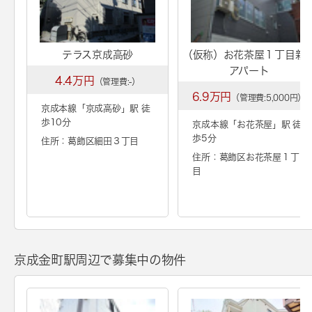
テラス京成高砂
（仮称）お花茶屋１丁目新
アパート
4.4万円
（管理費:-）
6.9万円
（管理費:5,000円）
京成本線「
京成高砂
」駅 徒
歩10分
京成本線「
お花茶屋
」駅 徒
歩5分
住所：葛飾区細田３丁目
住所：葛飾区お花茶屋１丁
目
京成金町駅周辺で募集中の物件