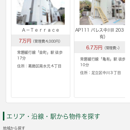
Ａ－Ｔｅｒｒａｃｅ
AP111 パレス中川II 203（
有）
7万円
（管理費:4,000円）
6.7万円
（管理費:-）
常磐緩行線「
金町
」駅 徒歩
17分
常磐緩行線「
亀有
」駅 徒歩
10分
住所：葛飾区南水元４丁目
住所：足立区中川３丁目
エリア・沿線・駅から物件を探す
地域から探す