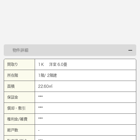
物件詳細
間取り
1Ｋ 洋室 6.0畳
所在階
1階/ 2階建
面積
22.60㎡
保証金
****
償却・敷引
****
権利金/雑費
****
総戸数
-