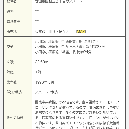
物件名
世田谷区桜丘３丁目のアパート
賃料
****
管理費等
****
所在地
東京都世田谷区桜丘３丁目[
MAP
]
小田急小田原線「
千歳船橋
」駅 徒歩12分
交通
小田急小田原線「
祖師ヶ谷大蔵
」駅 徒歩27分
小田急小田原線「
経堂
」駅 徒歩24分
面積
22.60㎡
階建
1階
築年数
1993年 3月
種別/構造
アパート /木造
関東中央病院まで448mです。室内設備はエアコン・フ
ローリングなどが揃っているので、快適に過ごしやすい
お部屋になります。多くの方にご好評をいただいてい
物件の特徴
る、清潔感のある賃貸物件です。二口コンロが付いてい
る物件です。世田谷区エリアや小田急小田原線千歳船橋
付近で、あなたのニーズに合ったお部屋探しをお手伝い