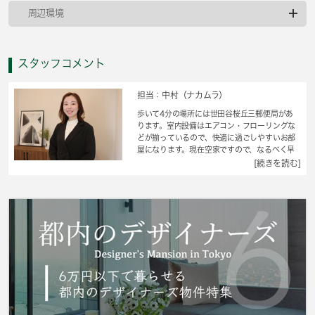
周辺環境
スタッフコメント
担当：中村（ナカムラ）
歩いて4分の場所には世田谷桜丘三郵便局があ
ります。室内設備はエアコン・フローリングな
どが揃っているので、快適に過ごしやすいお部
屋になります。現在空家ですので、なるべく早
くお部屋が見たいという方にもおすすめです。
[続きを読む]
同時にたくさん調理できるため、短い時間で一
気に料理できる2口コンロを備えております。バ
ルコニー付きの物件です。住まいを探すにあた
って、世田谷区へお引っ越しを検討しているの
であれば、 城南コミュニティにお任せくださ
い。