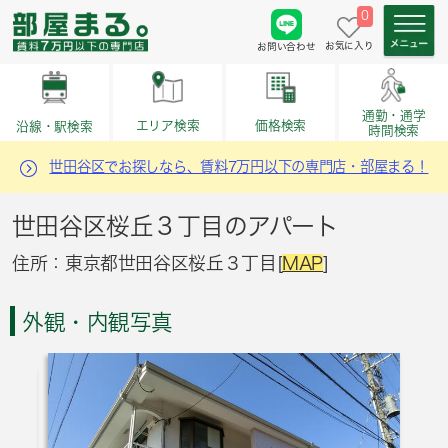
0
お気に入り
お問い合わせ
通勤・通学
価格検索
エリア検索
沿線・駅検索
時間検索
世田谷区でお探しなら、賃料7万円以下の専門店・部屋まる！
世田谷区桜丘３丁目のアパート
住所：東京都世田谷区桜丘３丁目[
MAP
]
外観・内観写真