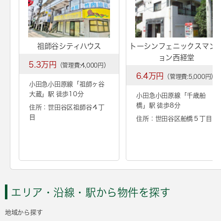
祖師谷シティハウス
トーシンフェニックスマン
ョン西経堂
5.3万円
（管理費:4,000円）
6.4万円
（管理費:5,000円）
小田急小田原線「
祖師ヶ谷
大蔵
」駅 徒歩10分
小田急小田原線「
千歳船
橋
」駅 徒歩8分
住所：世田谷区祖師谷４丁
目
住所：世田谷区船橋５丁目
エリア・沿線・駅から物件を探す
地域から探す