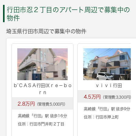
行田市忍２丁目のアパート周辺で募集中の
物件
埼玉県行田市周辺で募集中の物件
ｂ’ＣＡＳＡ行田Ⅸｒｅ－ｂｏ
ｖｉｖｉ行田
ｒｎ
4.5万円
（管理費:3,300円）
2.8万円
（管理費:5,000円）
高崎線「
行田
」駅 徒歩9分
高崎線「
行田
」駅 徒歩16分
住所：行田市押上町
住所：行田市門井町２丁目