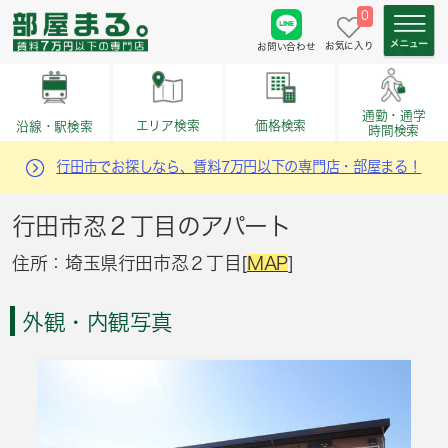
0
お気に入り
お問い合わせ
通勤・通学
価格検索
エリア検索
沿線・駅検索
時間検索
行田市でお探しなら、賃料7万円以下の専門店・部屋まる！
行田市忍２丁目のアパート
住所：埼玉県行田市忍２丁目[
MAP
]
外観・内観写真