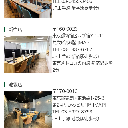
TEL:03-6455-3405
JR山手線 渋谷駅徒歩4分
〒160-0023
新宿店
東京都新宿区西新宿7-1-11
共栄ビル6階
[MAP]
TEL:03-5937-6767
JR山手線 新宿駅徒歩5分
東京メトロ丸の内線 新宿駅徒歩
2分
池袋店
〒170-0013
東京都豊島区東池袋1-25-3
第2はやかわビル1階
[MAP]
TEL:03-5927-8753
JR山手線 池袋駅徒歩5分