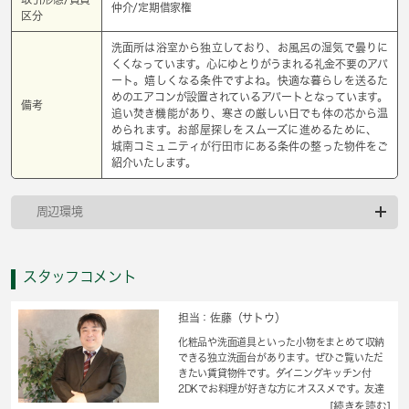
仲介/定期借家権
区分
洗面所は浴室から独立しており、お風呂の湿気で曇りに
くくなっています。心にゆとりがうまれる礼金不要のアパ
ート。嬉しくなる条件ですよね。快適な暮らしを送るた
めのエアコンが設置されているアパートとなっています。
備考
追い焚き機能があり、寒さの厳しい日でも体の芯から温
められます。お部屋探しをスムーズに進めるために、
城南コミュニティが行田市にある条件の整った物件をご
紹介いたします。
周辺環境
スタッフコメント
担当：佐藤（サトウ）
化粧品や洗面道具といった小物をまとめて収納
できる独立洗面台があります。ぜひご覧いただ
きたい賃貸物件です。ダイニングキッチン付
2DKでお料理が好きな方にオススメです。友達
とのルームシェアが可能なお部屋です。浴槽内
[続きを読む]