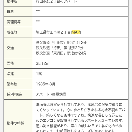
物件名
行田市忍２丁目のアパート
賃料
****
管理費等
****
所在地
埼玉県行田市忍２丁目[
MAP
]
秩父鉄道「
行田市
」駅 徒歩12分
交通
秩父鉄道「
持田
」駅 徒歩22分
秩父鉄道「
東行田
」駅 徒歩24分
面積
38.12㎡
階建
1階
築年数
1985年 8月
種別/構造
アパート /軽量鉄骨
洗面所は浴室から独立しており、お風呂の湿気で曇りに
くくなっています。心にゆとりがうまれる礼金不要のアパ
ート。嬉しくなる条件ですよね。快適な暮らしを送るた
めのエアコンが設置されているアパートとなっています。
物件の特徴
追い焚き機能があり、寒さの厳しい日でも体の芯から温
められます。お部屋探しをスムーズに進めるために、