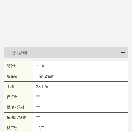
物件詳細
間取り
2ＤＫ
所在階
1階/ 2階建
面積
38.12㎡
保証金
****
償却・敷引
****
権利金/雑費
****
総戸数
12戸