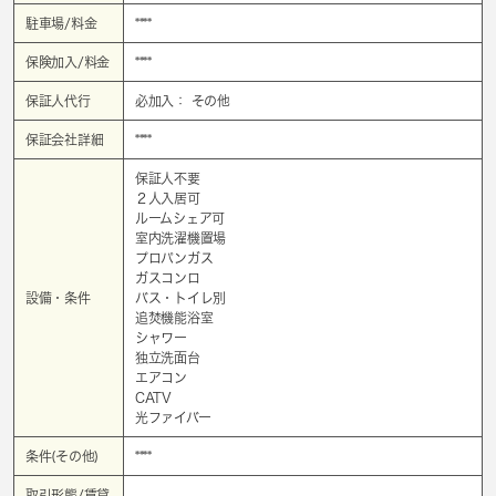
駐車場/料金
****
保険加入/料金
****
保証人代行
必加入： その他
保証会社詳細
****
保証人不要
２人入居可
ルームシェア可
室内洗濯機置場
プロパンガス
ガスコンロ
設備・条件
バス・トイレ別
追焚機能浴室
シャワー
独立洗面台
エアコン
CATV
光ファイバー
条件(その他)
****
取引形態/賃貸