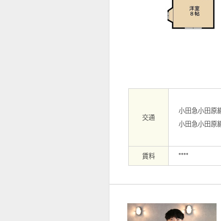
【周辺】ファッションセンター…まで
小田急小田原
交通
小田急小田原
賃料
****