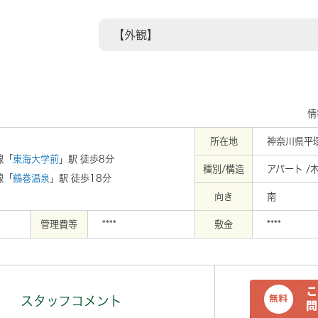
350m
【外観】
情
所在地
神奈川県平
線「
東海大学前
」駅 徒歩8分
種別/構造
アパート /
線「
鶴巻温泉
」駅 徒歩18分
向き
南
管理費等
****
敷金
****
スタッフコメント