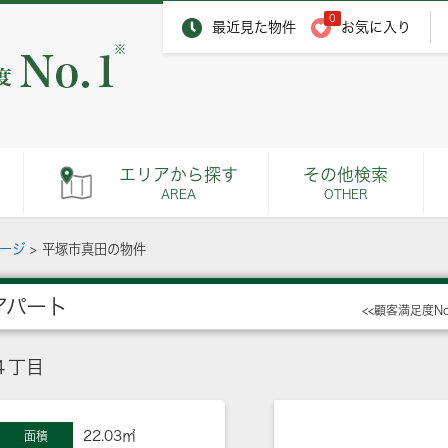
0
最近見た物件
お気に入り
※
エリアから探す
その他検索
AREA
OTHER
ページ
>
平塚市真田の物件
アパート
<<顧客満足度N
４丁目
22.03㎡
面積