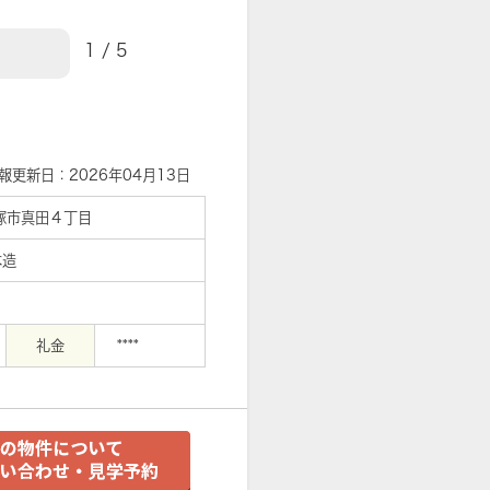
1
/
5
【周辺】来店不要！スマート賃貸
報更新日：2026年04月13日
塚市真田４丁目
木造
礼金
****