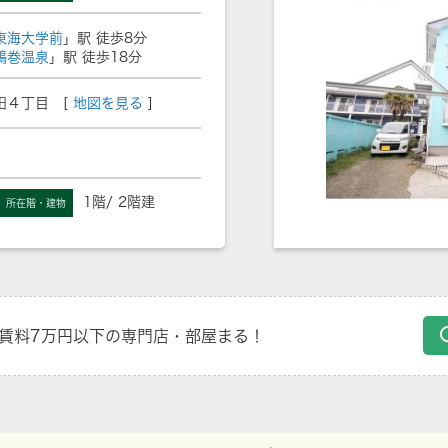
東海大学前
」駅 徒歩8分
鶴巻温泉
」駅 徒歩18分
田４丁目 [
地図を見る
]
1階/ 2階建
所在階・建物
賃料7万円以下の専門店・部屋まる！