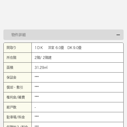
物件詳細
間取り
1ＤＫ 洋室 6.0畳 DK 9.0畳
所在階
2階/ 2階建
面積
31.29㎡
保証金
****
償却・敷引
****
権利金/雑費
****
総戸数
-
駐車場/料金
****
保険加入/料金
****