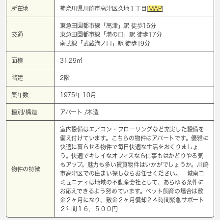
所在地
神奈川県川崎市高津区久地１丁目[
MAP
]
東急田園都市線「
高津
」駅 徒歩16分
交通
東急田園都市線「
溝の口
」駅 徒歩17分
南武線「
武蔵溝ノ口
」駅 徒歩19分
面積
31.29㎡
階建
2階
築年数
1975年 10月
種別/構造
アパート /木造
室内設備はエアコン・フローリングなど充実した設備を
備え付けています。こちらの物件はアパートです。優雅に
快適に暮らせる物件で毎日快適な生活をおくりましょ
う。快適でキレイなオフィスなら仕事もはかどりやる気
もアップ。魅力も多い賃貸物件はいかがでしょうか。川崎
物件の特徴
市高津区での住まい探しならお任せください。 城南コ
ミュニティは地域の不動産会社として、あらゆる条件に
お応えできるよう努めています。ペット飼育の場合は敷
金２ヶ月になり、敷金２ヶ月償却２４時間緊急サポート
２年間１６，５００円