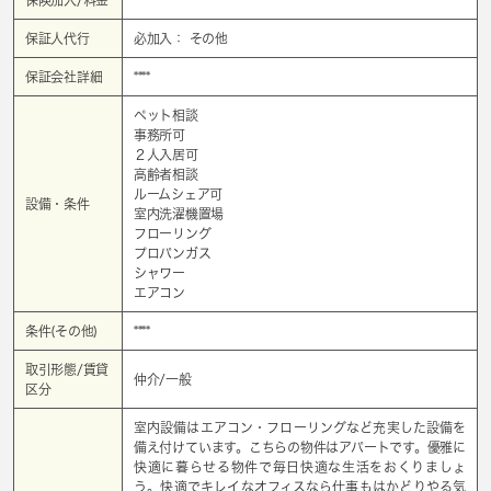
保証人代行
必加入： その他
保証会社詳細
****
ペット相談
事務所可
２人入居可
高齢者相談
ルームシェア可
設備・条件
室内洗濯機置場
フローリング
プロパンガス
シャワー
エアコン
条件(その他)
****
取引形態/賃貸
仲介/一般
区分
室内設備はエアコン・フローリングなど充実した設備を
備え付けています。こちらの物件はアパートです。優雅に
快適に暮らせる物件で毎日快適な生活をおくりましょ
う。快適でキレイなオフィスなら仕事もはかどりやる気