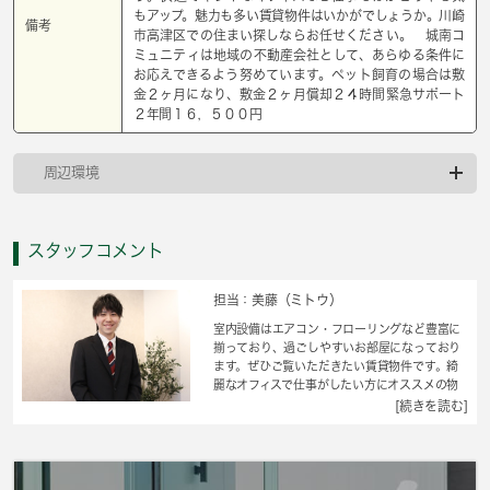
もアップ。魅力も多い賃貸物件はいかがでしょうか。川崎
備考
市高津区での住まい探しならお任せください。 城南コ
ミュニティは地域の不動産会社として、あらゆる条件に
お応えできるよう努めています。ペット飼育の場合は敷
金２ヶ月になり、敷金２ヶ月償却２４時間緊急サポート
２年間１６，５００円
周辺環境
スタッフコメント
担当：美藤（ミトウ）
室内設備はエアコン・フローリングなど豊富に
揃っており、過ごしやすいお部屋になっており
ます。ぜひご覧いただきたい賃貸物件です。綺
麗なオフィスで仕事がしたい方にオススメの物
件です。家賃10万円以下の物件をお探しのお客
[続きを読む]
様におすすめです。衣類の収納に便利なクロゼ
ット付きの物件です。 城南コミュニティで、
住まい探しをはじめてみませんか。住まいに関
する疑問やご要望はお気軽にスタッフまでお申