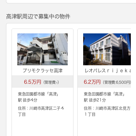
高津駅周辺で募集中の物件
プリモクラッセ高津
レオパレスｒｉｊｅｋａ
6.5万円
6.2万円
（管理費:-）
（管理費:6,500円）
東急田園都市線「
高津
」
東急田園都市線「
高津
」
駅 徒歩4分
駅 徒歩21分
住所：川崎市高津区二子４
住所：川崎市高津区北見方
丁目
１丁目