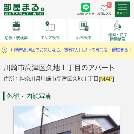
0
お気に入り
お問い合わせ
通勤・通学
価格検索
エリア検索
沿線・駅検索
時間検索
川崎市高津区でお探しなら、賃料7万円以下の専門店・部屋まる！
川崎市高津区久地１丁目のアパート
住所：神奈川県川崎市高津区久地１丁目[
MAP
]
外観・内観写真