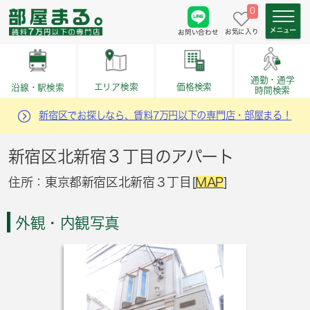
0
お気に入り
お問い合わせ
通勤・通学
価格検索
エリア検索
沿線・駅検索
時間検索
新宿区でお探しなら、賃料7万円以下の専門店・部屋まる！
新宿区北新宿３丁目のアパート
住所：東京都新宿区北新宿３丁目[
MAP
]
外観・内観写真