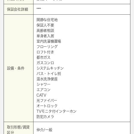
保証会社詳細
****
閑静な住宅地
保証人不要
高齢者相談
単身者入居
室内洗濯機置場
フローリング
ロフト付き
都市ガス
ガスコンロ
設備・条件
システムキッチン
バス・トイレ別
温水洗浄便座
シャワー
エアコン
CATV
光ファイバー
オートロック
TVモニタ付インターホン
防犯カメラ
取引形態/賃貸
仲介/一般
区分