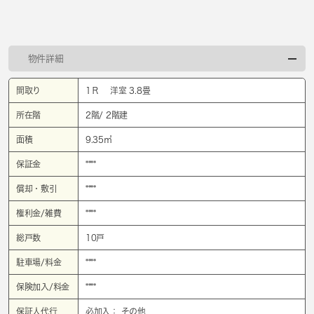
物件詳細
間取り
1Ｒ 洋室 3.8畳
所在階
2階/ 2階建
面積
9.35㎡
保証金
****
償却・敷引
****
権利金/雑費
****
総戸数
10戸
駐車場/料金
****
保険加入/料金
****
保証人代行
必加入： その他