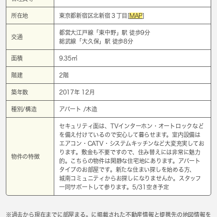
所在地
東京都新宿区北新宿３丁目[
MAP
]
都営大江戸線「
東中野
」駅 徒歩9分
交通
総武線「
大久保
」駅 徒歩8分
面積
9.35㎡
階建
2階
築年数
2017年 12月
種別/構造
アパート /木造
セキュリティ面は、TVインターホン・オートロックなど
を備え付けているので安心して暮らせます。室内設備は
エアコン・CATV・システムキッチンなど大変充実してお
ります。敷金も不要ですので、住み替えには非常に魅力
物件の特徴
的。こちらの物件は閑静な住宅地にあります。アパート
タイプのお部屋です。新たな住まい探しを始める方、
城南コミュニティからお探しになりませんか。スタッフ
一同サポートして参ります。5/31空き予定
※過去から現在までに部屋まる。に掲載された不動産情報と提携先の地図情報を