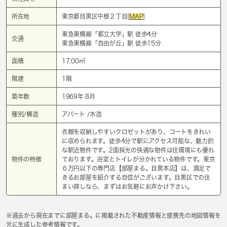
所在地
東京都目黒区中根２丁目[
MAP
]
東急東横線「
都立大学
」駅 徒歩4分
交通
東急東横線「
自由が丘
」駅 徒歩15分
面積
17.00㎡
階建
1階
築年数
1969年 8月
種別/構造
アパート /木造
衣類を収納しやすいクロゼットがあり、コートをきれい
に収められます。徒歩4分で駅にアクセス可能な、魅力的
な駅近物件です。2面採光の快適な物件は住環境にも優れ
物件の特徴
ております。浴室とトイレが分かれている物件です。東京
６万円以下の専門店【部屋まる。目黒本店】は、満足で
きるお部屋を紹介する自信がございます。目黒区での住
まい探しなら、まずはお気軽にお声かけ下さい。
※過去から現在までに部屋まる。に掲載された不動産情報と提携先の地図情報を
元に生成した参考情報です。