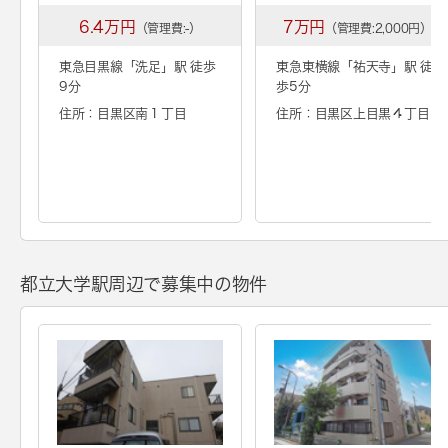
6.4万円
7万円
（管理費:-）
（管理費:2,000円）
東急目黒線「
洗足
」駅 徒歩
東急東横線「
祐天寺
」駅 徒
9分
歩5分
住所：目黒区南１丁目
住所：目黒区上目黒４丁目
都立大学駅周辺で募集中の物件