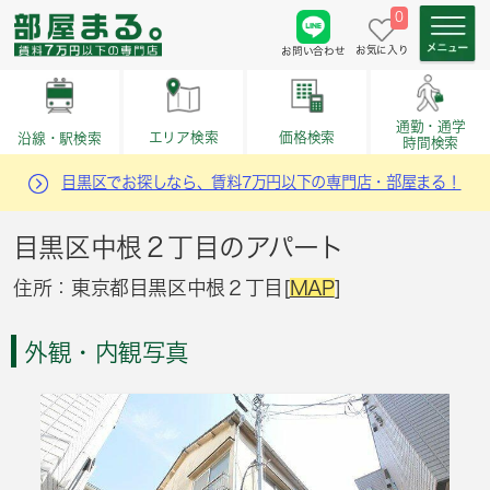
0
お気に入り
お問い合わせ
通勤・通学
価格検索
エリア検索
沿線・駅検索
時間検索
目黒区でお探しなら、賃料7万円以下の専門店・部屋まる！
目黒区中根２丁目のアパート
住所：東京都目黒区中根２丁目[
MAP
]
外観・内観写真