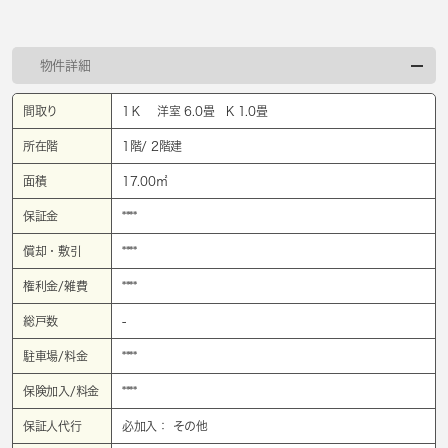
物件詳細
間取り
1Ｋ 洋室 6.0畳 K 1.0畳
所在階
1階/ 2階建
面積
17.00㎡
保証金
****
償却・敷引
****
権利金/雑費
****
総戸数
-
駐車場/料金
****
保険加入/料金
****
保証人代行
必加入： その他