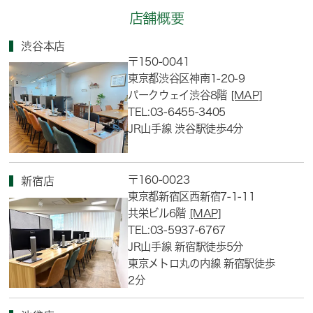
店舗概要
渋谷本店
〒150-0041
東京都渋谷区神南1-20-9
パークウェイ渋谷8階
[MAP]
TEL:03-6455-3405
JR山手線 渋谷駅徒歩4分
〒160-0023
新宿店
東京都新宿区西新宿7-1-11
共栄ビル6階
[MAP]
TEL:03-5937-6767
JR山手線 新宿駅徒歩5分
東京メトロ丸の内線 新宿駅徒歩
2分