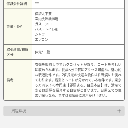
保証会社詳細
****
保証人不要
室内洗濯機置場
ガスコンロ
設備・条件
バス・トイレ別
シャワー
エアコン
取引形態/賃貸
仲介/一般
区分
衣類を収納しやすいクロゼットがあり、コートをきれい
に収められます。徒歩4分で駅にアクセス可能な、魅力的
な駅近物件です。2面採光の快適な物件は住環境にも優れ
備考
ております。浴室とトイレが分かれている物件です。東京
６万円以下の専門店【部屋まる。目黒本店】は、満足で
きるお部屋を紹介する自信がございます。目黒区での住
まい探しなら、まずはお気軽にお声かけ下さい。
周辺環境