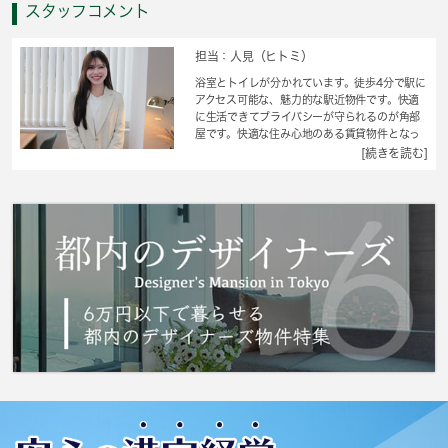
スタッフコメント
担当：人見（ヒトミ）
浴室とトイレが分かれています。徒歩4分で駅に
アクセス可能な、魅力的な駅近物件です。快適
に生活できてプライバシーが守られるのが角部
屋です。快適な住み心地のある賃貸物件となっ
ており、好評を得ています。目黒区エリアと東
[続きを読む]
急東横線都立大学付近のお部屋探しなら当社
へ。あなたからのお問い合せをスタッフ一同お
待ちしております。