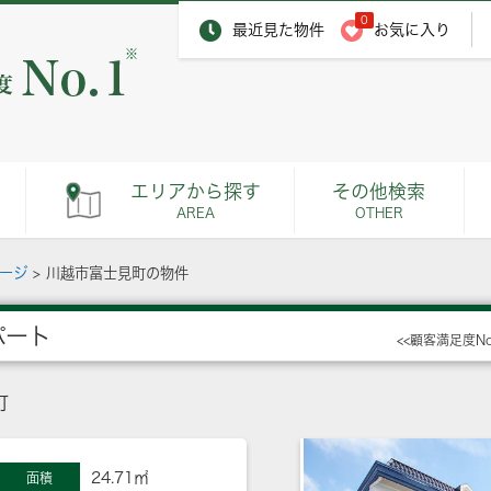
0
最近見た物件
お気に入り
※
エリアから探す
その他検索
AREA
OTHER
ページ
>
川越市富士見町の物件
パート
<<顧客満足度N
町
24.71㎡
面積