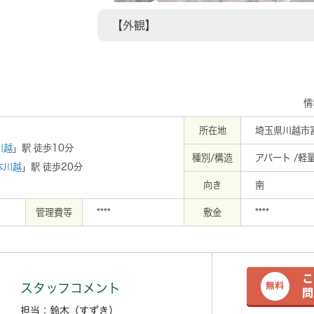
【外観】
情
所在地
埼玉県川越市
川越
」駅 徒歩10分
種別/構造
アパート /軽
本川越
」駅 徒歩20分
向き
南
管理費等
****
敷金
****
スタッフコメント
担当：鈴木（すずき）