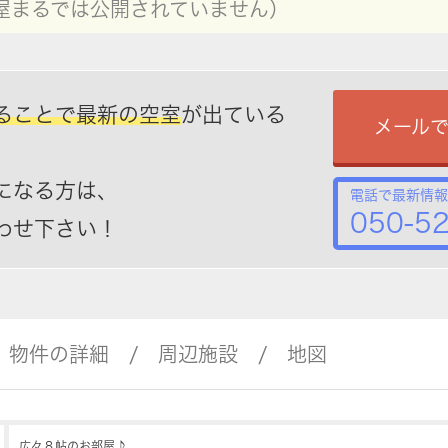
屋まるでは公開されていません）
ることで最新の空室
が出ている
メール
になる方は、
電話で最新情報
050-5
わせ下さい！
物件の詳細
周辺施設
地図
広々８帖のお部屋♪