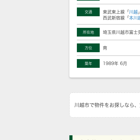
東武東上線「
川越
交通
西武新宿線「
本川
埼玉県川越市富士
所在地
南
方位
1989年 6月
築年
川越市で物件をお探しなら、