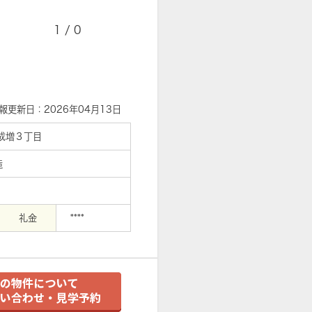
1
/
0
報更新日：2026年04月13日
成増３丁目
造
礼金
****