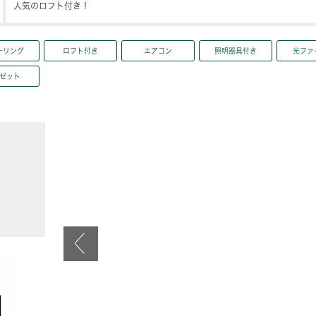
人気のロフト付き！
ーリング
ロフト付き
エアコン
照明器具付き
光ファ
ゼット