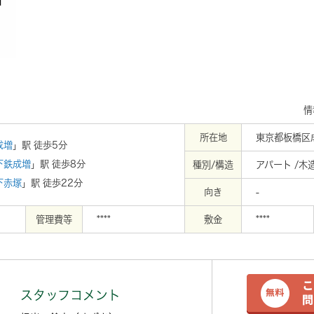
情
所在地
東京都板橋区
成増
」駅 徒歩5分
下鉄成増
」駅 徒歩8分
種別/構造
アパート /木
下赤塚
」駅 徒歩22分
向き
-
管理費等
****
敷金
****
スタッフコメント