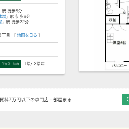
」駅 徒歩5分
成増
」駅 徒歩8分
塚
」駅 徒歩22分
３丁目 [
地図を見る
]
1階/ 2階建
所在階・建物
賃料7万円以下の専門店・部屋まる！