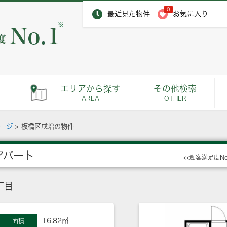
0
最近見た物件
お気に入り
※
エリアから探す
その他検索
AREA
OTHER
ページ
>
板橋区成増の物件
アパート
<<顧客満足度N
丁目
16.82㎡
面積