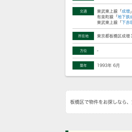
東武東上線「
成増
交通
有楽町線「
地下鉄
東武東上線「
下赤
東京都板橋区成増
所在地
-
方位
1993年 6月
築年
板橋区で物件をお探しなら、