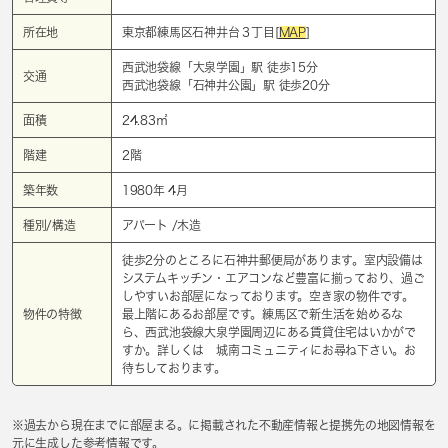
所在地
東京都練馬区石神井台３丁目[
MAP
]
西武池袋線「
大泉学園
」駅 徒歩15分
交通
西武池袋線「
石神井公園
」駅 徒歩20分
面積
24.83㎡
階建
2階
築年数
1980年 4月
種別/構造
アパート /木造
徒歩2分のところに石神井郵便局があります。室内設備は
システムキッチン・エアコンなど豊富に揃っており、過ご
しやすいお部屋になっております。空き家の物件です。
物件の特徴
最上階にあるお部屋です。練馬区で新生活を始めるな
ら、西武池袋線大泉学園周辺にある賃貸住宅はいかがで
すか。詳しくは 城南コミュニティにお尋ね下さい。お
待ちしております。
※過去から現在までに部屋まる。に掲載された不動産情報と提携先の地図情報を
元に生成した参考情報です。