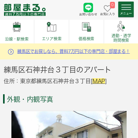
0
お気に入り
お問い合わせ
通勤・通学
価格検索
エリア検索
沿線・駅検索
時間検索
練馬区でお探しなら、賃料7万円以下の専門店・部屋まる！
練馬区石神井台３丁目のアパート
住所：東京都練馬区石神井台３丁目[
MAP
]
外観・内観写真