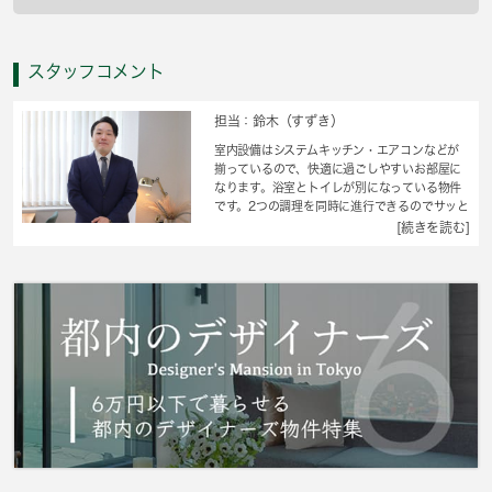
スタッフコメント
担当：鈴木（すずき）
室内設備はシステムキッチン・エアコンなどが
揃っているので、快適に過ごしやすいお部屋に
なります。浴室とトイレが別になっている物件
です。2つの調理を同時に進行できるのでサッと
料理したい人におすすめな、2口コンロを設置
[続きを読む]
しております。現在空家なので、すぐにご案内
できます。こんがりと焼きあげられるグリルが
付いています。当社では西武池袋線大泉学園周
辺の賃貸情報を数多く取り扱っております。引
っ越しを検討しているなら、お気軽にご連絡く
ださい。