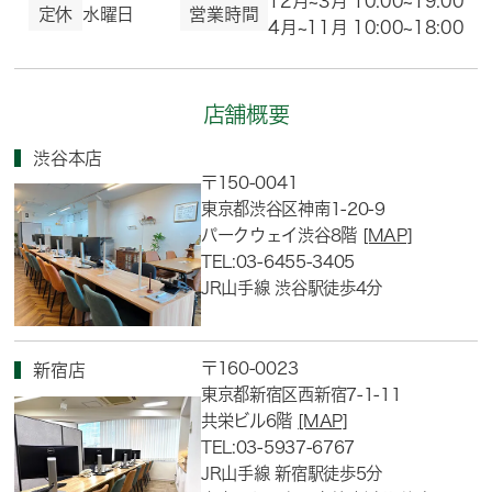
12月~3月 10:00~19:00
定休
水曜日
営業時間
4月~11月 10:00~18:00
店舗概要
渋谷本店
〒150-0041
東京都渋谷区神南1-20-9
パークウェイ渋谷8階
[MAP]
TEL:03-6455-3405
JR山手線 渋谷駅徒歩4分
〒160-0023
新宿店
東京都新宿区西新宿7-1-11
共栄ビル6階
[MAP]
TEL:03-5937-6767
JR山手線 新宿駅徒歩5分