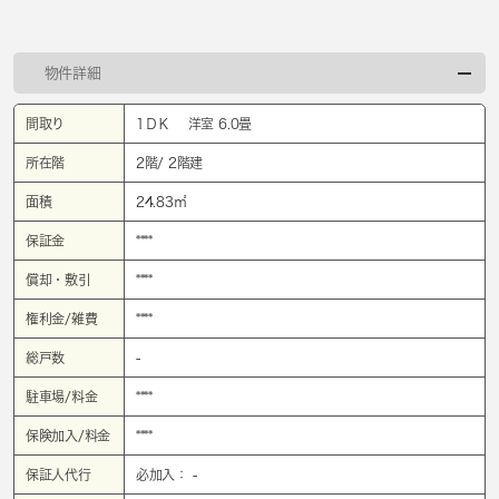
物件詳細
間取り
1ＤＫ 洋室 6.0畳
所在階
2階/ 2階建
面積
24.83㎡
保証金
****
償却・敷引
****
権利金/雑費
****
総戸数
-
駐車場/料金
****
保険加入/料金
****
保証人代行
必加入： -