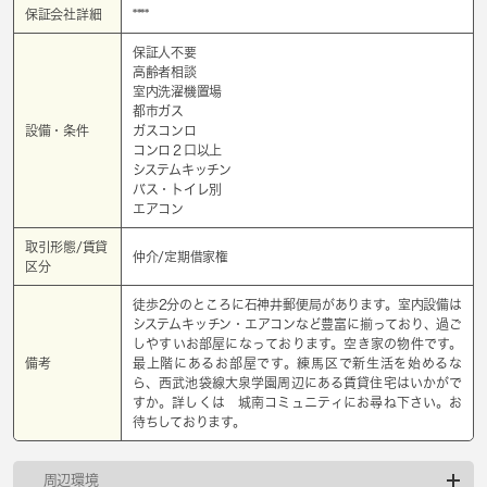
保証会社詳細
****
保証人不要
高齢者相談
室内洗濯機置場
都市ガス
設備・条件
ガスコンロ
コンロ２口以上
システムキッチン
バス・トイレ別
エアコン
取引形態/賃貸
仲介/定期借家権
区分
徒歩2分のところに石神井郵便局があります。室内設備は
システムキッチン・エアコンなど豊富に揃っており、過ご
しやすいお部屋になっております。空き家の物件です。
備考
最上階にあるお部屋です。練馬区で新生活を始めるな
ら、西武池袋線大泉学園周辺にある賃貸住宅はいかがで
すか。詳しくは 城南コミュニティにお尋ね下さい。お
待ちしております。
周辺環境