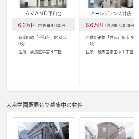
ＡＶＡＮＤ平和台
Ａ－レジデンス井荻
6.2万円
6.6万円
（管理費:4,000円）
（管理費:4,000円）
有楽町線「
平和台
」駅 徒歩
西武新宿線「
井荻
」駅 徒歩
9分
10分
住所：練馬区早宮４丁目
住所：練馬区南田中１丁目
大泉学園駅周辺で募集中の物件