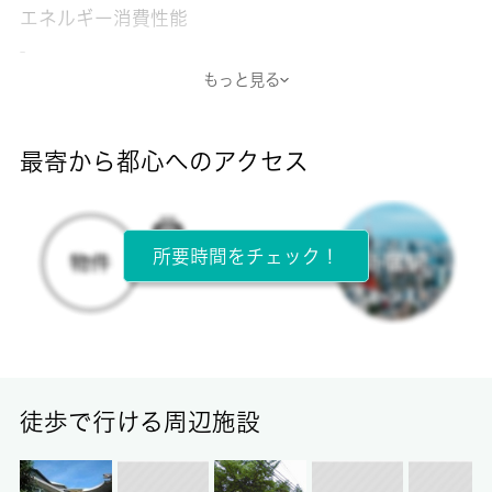
エネルギー消費性能
-
もっと見る
断熱性能
-
最寄から都心へのアクセス
目安光熱費
-
所要時間をチェック！
所在階
2階 / 2階建
面積
19.80㎡
徒歩で行ける周辺施設
保証金
0ヶ月