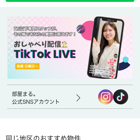
備考
杉並和田郵便局もすぐ近く(徒歩5分)の場所にあり、受け取りや手
続きも楽です。室内設備はエアコン・バストイレ別など大変充実
しております。住みやすい環境が嬉しい賃貸物件です。より多く
の不動産情報をお求めなら、まずは 城南コミュニティまでご連
絡ください。当社では、丸ノ内線東高円寺を中心に多種多様な不
動産情報を取り扱っております。
※水道代：月額１，５００円（２人入居の場合、月額３，０００
円）
部屋まる。
公式SNSアカウント
同じ地区のおすすめ物件