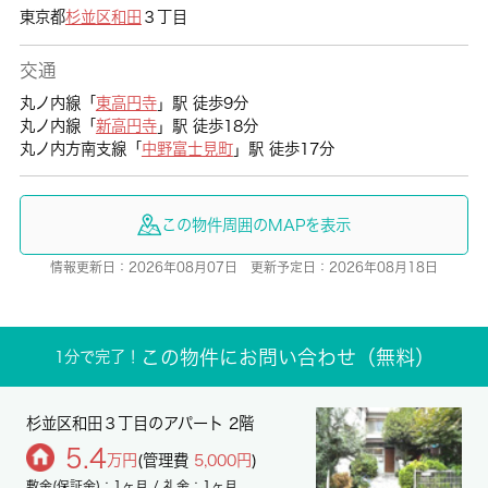
東京都
杉並区
和田
３丁目
交通
丸ノ内線「
東高円寺
」駅 徒歩9分
丸ノ内線「
新高円寺
」駅 徒歩18分
丸ノ内方南支線「
中野富士見町
」駅 徒歩17分
この物件周囲のMAPを表示
情報更新日：2026年08月07日 更新予定日：2026年08月18日
この物件にお問い合わせ（無料）
1分で完了！
杉並区和田３丁目のアパート 2階
5.4
万円
(管理費
5,000円
)
敷金(保証金)：1ヶ月 / 礼金：1ヶ月