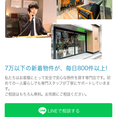
有/-
保険名/保険期間
-/-
保証人代行
必加入
保証会社詳細
初回保証委託料：月額総賃料の５０％・継続保証料：年間１万
7万以下の新着物件が、毎日800件以上!
円・口座引落手数料：月額３３０円
私たちはお客様にとって安全で安心な物件を探す専門店です。初
賃貸区分/契約期間
めての一人暮らしでも専門スタッフが丁寧にサポートしていきま
す。
定期借家権/3年
ご相談はもちろん無料。お気軽にご相談ください。
取引形態
仲介
LINEで相談する