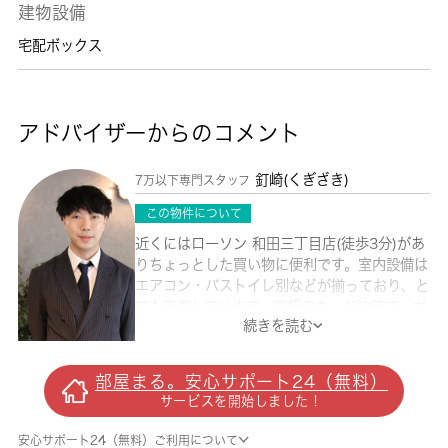
建物設備
宅配ボックス
アドバイザーからのコメント
釘崎(くぎざき)
7万以下専門スタッフ
この物件について
近くにはローソン 和田三丁目店(徒歩3分)があ
りちょっとした買い物に便利です。室内設備は
エアコン・バストイレ別などが揃っており、と
ても充実しています。家賃のカード決済で、ポ
続きを読む
イントやマイルが貯まりやすいですよ。2面採
光でいて防犯や安全面にもすぐれたアパートと
なっております。上階の音を気にすることなく
部屋まる。安心サポート24（無料）
生活できる最上階のお部屋です。新生活を始め
サービスを開始しました！
るためのお住まいを探すなら、当社にお任せ下
さい。初めての方でも安心していただけるよ
安心サポート24（無料）ご利用について