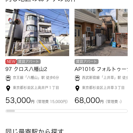
NEW
賃貸アパート
賃貸アパート
97 クロス八幡山2
AP1016 フ
京王線「
八幡山
」駅 徒歩6分
西武新宿線「
上井草
」駅 徒歩1
東京都杉並区上高井戸１丁目
東京都杉並区上井草３丁目
53,000
68,000
円
（管理費 15,000円）
円
（管理費 -）
同じ最寄駅から探す