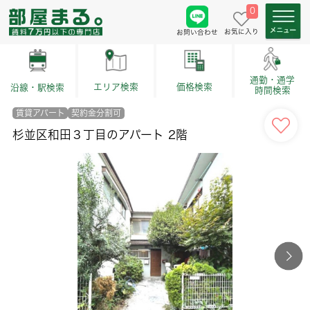
0
お気に入り
お問い合わせ
通勤・通学
価格検索
エリア検索
沿線・駅検索
時間検索
賃貸アパート
契約金分割可
杉並区和田３丁目のアパート 2階