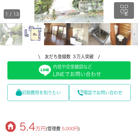
1
/
13
一覧
\ 友だち登録数 ３万人突破 /
内見や空室確認など
LINEでお問い合わせ
初期費用を知りたい
電話でお問い合わせ
5.4
万円
(管理費
5,000円
)