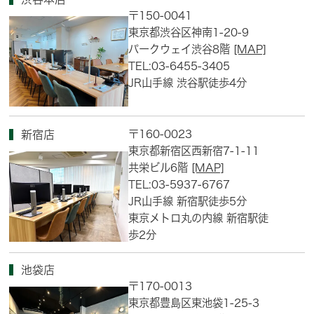
〒150-0041
東京都渋谷区神南1-20-9
パークウェイ渋谷8階
[MAP]
TEL:03-6455-3405
JR山手線 渋谷駅徒歩4分
〒160-0023
新宿店
東京都新宿区西新宿7-1-11
共栄ビル6階
[MAP]
TEL:03-5937-6767
JR山手線 新宿駅徒歩5分
東京メトロ丸の内線 新宿駅徒
歩2分
池袋店
〒170-0013
東京都豊島区東池袋1-25-3