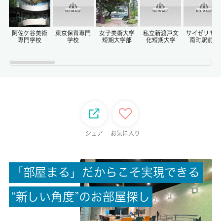
償却/敷引
-/-
阿佐ケ谷美術
東京保育専門
女子美術大学
私立新渡戸文
サイゼリヤ 
専門学校
学校
短期大学部
化短期大学
南町駅前店
権利金/雑費
-/-
総戸数
-
シェア
お気に入り
現状/入居可能日
空家/即時
「
部
屋
ま
る
」
だ
か
ら
こ
そ
実
現
で
き
る
駐車場/料金
-/-
“
新
し
い
角
度
”
の
お
部
屋
探
し
保険加入/料金