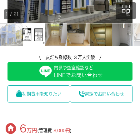
1
/
21
一覧
\ 友だち登録数 ３万人突破 /
内見や空室確認など
LINEでお問い合わせ
初期費用を知りたい
電話でお問い合わせ
6
万円
(管理費
3,000円
)