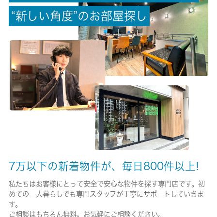
“
新
し
い
角
度
”
の
お
部
屋
探
し
-/-
保険加入/料金
有/17000円
保険名/保険期間
-/2年
保証人代行
必加入
保証会社詳細
7万以下の新着物件が、毎日800件以上!
保証料：家賃（賃料＋共益費）の５０％
私たちはお客様にとって安全で安心な物件を探す専門店です。初
賃貸区分/契約期間
めての一人暮らしでも専門スタッフが丁寧にサポートしていきま
一般/2年
す。
ご相談はもちろん無料。お気軽にご相談ください。