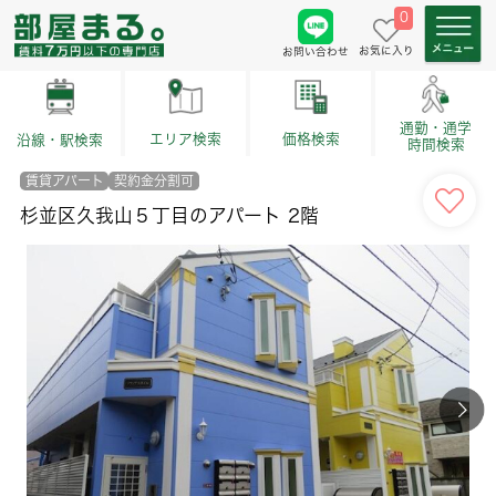
0
お気に入り
お問い合わせ
通勤・通学
価格検索
エリア検索
沿線・駅検索
時間検索
賃貸アパート
契約金分割可
杉並区久我山５丁目のアパート 2階