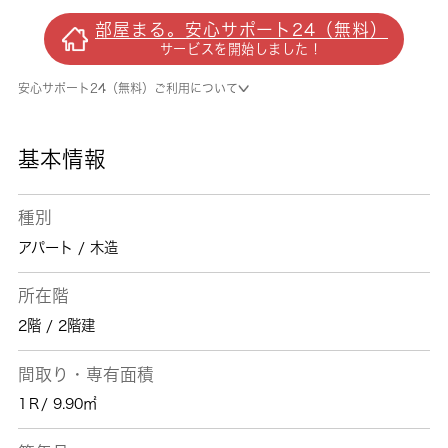
に好評のフローリング張りの物件となっていま
部屋まる。安心サポート24（無料）
す。収納スペースや寝室など多目的に利用でき
サービスを開始しました！
るロフトを備えているので、部屋が広く使えま
す。加入後すぐにCATVを視聴できるCATV受
安心サポート24（無料）ご利用について
信環境が整っています。杉並区エリアで生活を
始める予定なら、京王井の頭線久我山近くのお
住まいを探してみませんか。その際は是非 城
基本情報
南コミュニティをご利用下さい。
種別
アパート / 木造
所在階
2階 / 2階建
間取り・専有面積
1Ｒ/ 9.90㎡