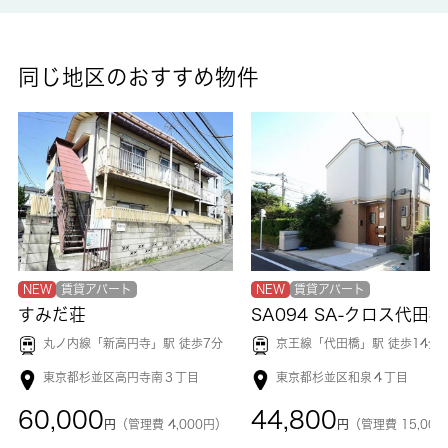
同じ地区のおすすめ物件
NEW
賃貸アパート
NEW
賃貸アパート
すみだ荘
SA094 SA-クロス代田橋
丸ノ内線「
新高円寺
」駅 徒歩7分
京王線「
代田橋
」駅 徒歩14分
東京都杉並区高円寺南３丁目
東京都杉並区和泉４丁目
60,000
44,800
円
（管理費 4,000円）
円
（管理費 15,00