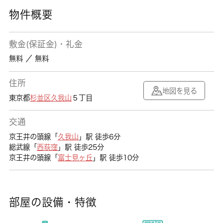
物件概要
敷金(保証金)・礼金
無料 ／ 無料
住所
地図を見る
東京都
杉並区
久我山
５丁目
交通
京王井の頭線「
久我山
」駅 徒歩6分
総武線「
西荻窪
」駅 徒歩25分
京王井の頭線「
富士見ヶ丘
」駅 徒歩10分
部屋の設備・特徴