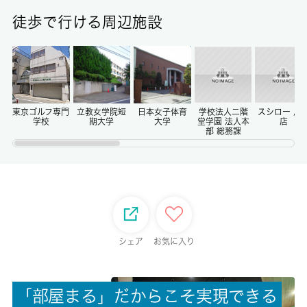
9.90㎡
徒歩で行ける周辺施設
保証金
0ヶ月
償却/敷引
-/-
東京ゴルフ専門
立教女学院短
日本女子体育
学校法人二階
スシロー 烏
学校
期大学
大学
堂学園 法人本
店
部 総務課
権利金/雑費
-/-
総戸数
-
シェア
お気に入り
現状/入居可能日
居住中/相談
「
部
屋
ま
る
」
だ
か
ら
こ
そ
実
現
で
き
る
駐車場/料金