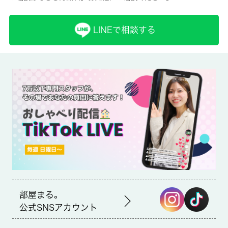
取引形態
仲介
LINEで相談する
備考
セキュリティ面は、TVインターホン・オートロックなどを設置し
ているので安全面でも優れております。室内設備は床暖房・
CATV・エアコンなど大変充実しております。お部屋には多目的
に利用できるロフトが付いているので、天井が高く解放感があり
ます。最上階のアパートです。賃貸物件のことなら、豊富な物件
情報を取り扱う当社にお任せ下さい。当社スタッフが、お客様の
ライフスタイルに合った物件をご紹介いたします。【初期費用】
家財保険（２年間）１７，０００円クリーニング代４１，８００
円（契約時払い・解約時払い選択可）保証料：（賃料＋共益費）
の５０％～鍵交換代：１３，７５０円※６ヶ月未満の解約の場
合、早期違約金として賃料の１ヶ月分がかかります。
部屋まる。
公式SNSアカウント