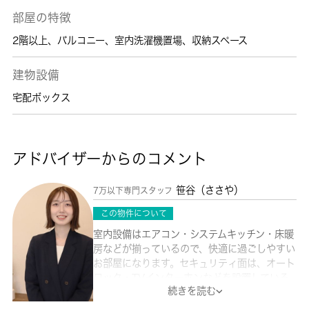
部屋の特徴
2階以上
、
バルコニー
、
室内洗濯機置場
、
収納スペース
建物設備
宅配ボックス
アドバイザーからのコメント
笹谷（ささや）
7万以下専門スタッフ
この物件について
室内設備はエアコン・システムキッチン・床暖
房などが揃っているので、快適に過ごしやすい
お部屋になります。セキュリティ面は、オート
ロック・TVインターホンなどを設置している
続きを読む
ので安全面でも優れております。こちらのお部
屋で新しい生活を始めてみませんか。幅広い方