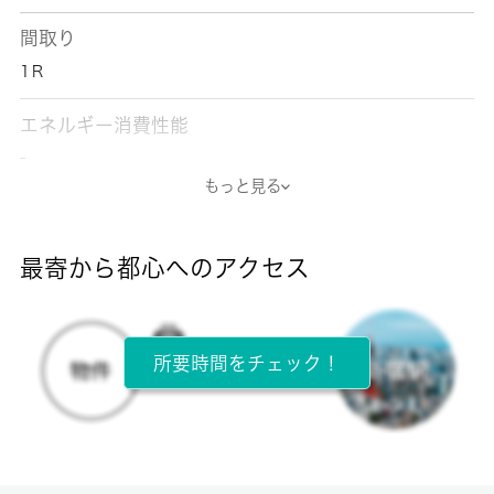
間取り
1Ｒ
エネルギー消費性能
-
もっと見る
断熱性能
-
最寄から都心へのアクセス
目安光熱費
-
所要時間をチェック！
所在階
2階 / 2階建
面積