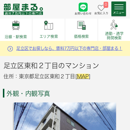
0
お気に入り
お問い合わせ
通勤・通学
価格検索
エリア検索
沿線・駅検索
時間検索
足立区でお探しなら、賃料7万円以下の専門店・部屋まる！
足立区東和２丁目のマンション
住所：東京都足立区東和２丁目[
MAP
]
外観・内観写真