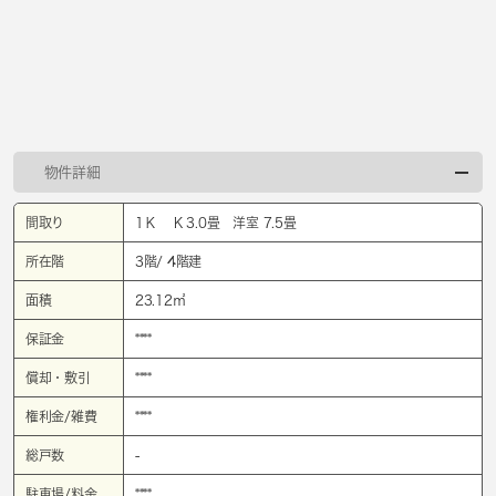
物件詳細
間取り
1Ｋ K 3.0畳 洋室 7.5畳
所在階
3階/ 4階建
面積
23.12㎡
保証金
****
償却・敷引
****
権利金/雑費
****
総戸数
-
駐車場/料金
****