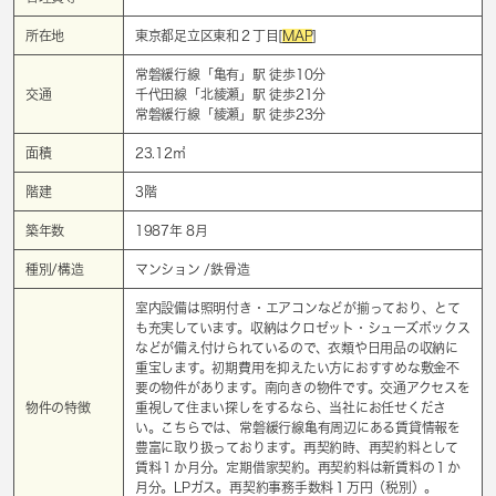
所在地
東京都足立区東和２丁目[
MAP
]
常磐緩行線「
亀有
」駅 徒歩10分
交通
千代田線「
北綾瀬
」駅 徒歩21分
常磐緩行線「
綾瀬
」駅 徒歩23分
面積
23.12㎡
階建
3階
築年数
1987年 8月
種別/構造
マンション /鉄骨造
室内設備は照明付き・エアコンなどが揃っており、とて
も充実しています。収納はクロゼット・シューズボックス
などが備え付けられているので、衣類や日用品の収納に
重宝します。初期費用を抑えたい方におすすめな敷金不
要の物件があります。南向きの物件です。交通アクセスを
物件の特徴
重視して住まい探しをするなら、当社にお任せくださ
い。こちらでは、常磐緩行線亀有周辺にある賃貸情報を
豊富に取り扱っております。再契約時、再契約料として
賃料１か月分。定期借家契約。再契約料は新賃料の１か
月分。LPガス。再契約事務手数料１万円（税別）。