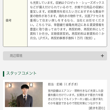
も充実しています。収納はクロゼット・シューズボックス
などが備え付けられているので、衣類や日用品の収納に
重宝します。初期費用を抑えたい方におすすめな敷金不
要の物件があります。南向きの物件です。交通アクセスを
備考
重視して住まい探しをするなら、当社にお任せくださ
い。こちらでは、常磐緩行線亀有周辺にある賃貸情報を
豊富に取り扱っております。再契約時、再契約料として
賃料１か月分。定期借家契約。再契約料は新賃料の１か
月分。LPガス。再契約事務手数料１万円（税別）。
周辺環境
スタッフコメント
担当：釘崎（くぎざき）
室内設備はエアコン・照明付きなど充実した設
備を備え付けています。玄関先まで覗き穴を覗
きに行かなくてもインターホン越しに誰が来た
のかを確認できるので防犯対策につながりま
す。収納はクロゼット・シューズボックスなど
[続きを読む]