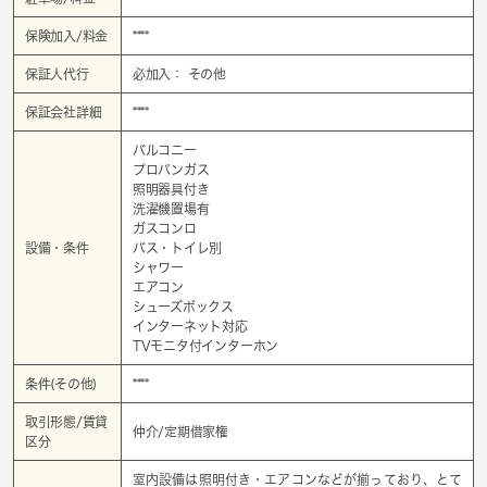
保険加入/料金
****
保証人代行
必加入： その他
保証会社詳細
****
バルコニー
プロパンガス
照明器具付き
洗濯機置場有
ガスコンロ
設備・条件
バス・トイレ別
シャワー
エアコン
シューズボックス
インターネット対応
TVモニタ付インターホン
条件(その他)
****
取引形態/賃貸
仲介/定期借家権
区分
室内設備は照明付き・エアコンなどが揃っており、とて