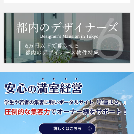
が備え付けられているので、衣類や日用品の収
納に重宝します。リーズナブルな価格で敷金不
要という魅力的なマンションです。住みやすい
環境が嬉しい賃貸物件です。程よい弾力で座り
心地もよいクッションフロアを設置していま
す。南向きの物件なので暖かい陽が差し込みま
す。お客様に素敵なお部屋をご提供いたしま
す。常磐緩行線亀有エリアでお部屋探しをする
のであれば、当社スタッフにお任せください。