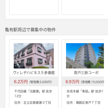
亀有駅周辺で募集中の物件
ヴィレヂハピネス５参番館
青戸三鈴コーポ
6.2万円
6.9万円
（管理費:3,000円）
（管理費:15,000円）
千代田線「
北綾瀬
」駅 徒歩
京成本線「
青砥
」駅 徒歩17
12分
分
住所：足立区東綾瀬３丁目
住所：葛飾区青戸７丁目