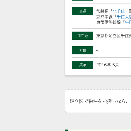
常磐線「
北千住
」
交通
京成本線「
千住大
東武伊勢崎線「
牛
東京都足立区千住
所在地
-
方位
2016年 5月
築年
足立区で物件をお探しなら、