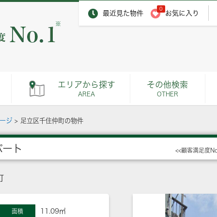
0
最近見た物件
お気に入り
※
エリアから探す
その他検索
AREA
OTHER
ページ
>
足立区千住仲町の物件
パート
<<顧客満足度N
町
11.09㎡
面積