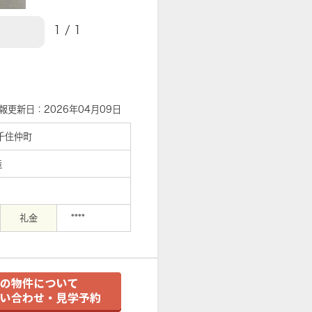
1
/
1
【外観】
報更新日：2026年04月09日
千住仲町
造
礼金
****