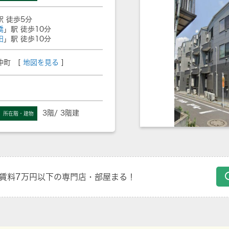
駅 徒歩5分
橋
」駅 徒歩10分
田
」駅 徒歩10分
仲町 [
地図を見る
]
3階/ 3階建
所在階・建物
賃料7万円以下の専門店・部屋まる！