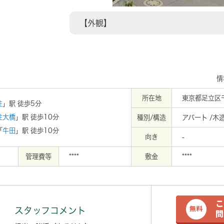
【外観】
情
所在地
東京都足立区
住
」駅 徒歩5分
住大橋
」駅 徒歩10分
種別/構造
アパート /木
「
牛田
」駅 徒歩10分
向き
-
管理費等
****
敷金
****
スタッフコメント