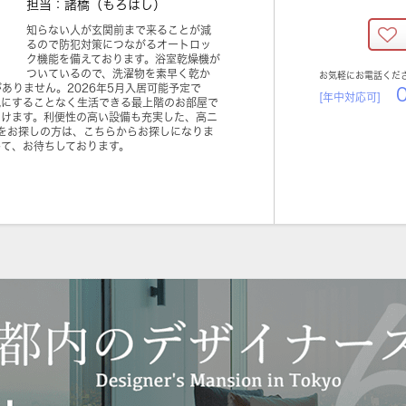
担当：諸橋（もろはし）
知らない人が玄関前まで来ることが減
るので防犯対策につながるオートロッ
ク機能を備えております。浴室乾燥機が
ついているので、洗濯物を素早く乾か
お気軽にお電話くだ
ありません。2026年5月入居可能予定で
0
[年中対応可]
気にすることなく生活できる最上階のお部屋で
だけます。利便性の高い設備も充実した、高ニ
件をお探しの方は、こちらからお探しになりま
して、お待ちしております。