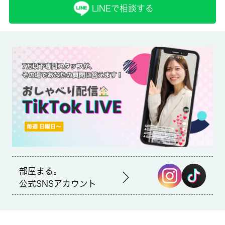
LINEで相談する
仲介
備考
室内設備はネット使用料不要・BS・エアコンなど充実した設備を
備え付けています。玄関先まで覗き穴を覗きに行かなくてもイン
ターホン越しに誰が来たのかを確認できます。収納はクロゼッ
ト・シューズボックスなど豊富なので、衣類や履き物の整理がし
やすく便利です。 城南コミュニティはお客様の住まい探しサポ
ートいたします。こだわりたい条件や希望がございましたら、お
気軽に当社へお問い合わせ下さい。
部屋まる。
公式SNSアカウント