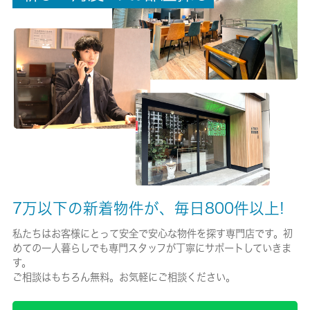
保険加入/料金
有/-
保険名/保険期間
-/-
保証人代行
必加入
保証会社詳細
7万以下の新着物件が、毎日800件以上!
【初回保証料】○連保有→賃料３０％ｏｒ最低保証料３０，００
０円のどちらか高い金額 ●連保無→賃料計１００％
私たちはお客様にとって安全で安心な物件を探す専門店です。初
めての一人暮らしでも専門スタッフが丁寧にサポートしていきま
賃貸区分/契約期間
す。
一般/2年
ご相談はもちろん無料。お気軽にご相談ください。
取引形態