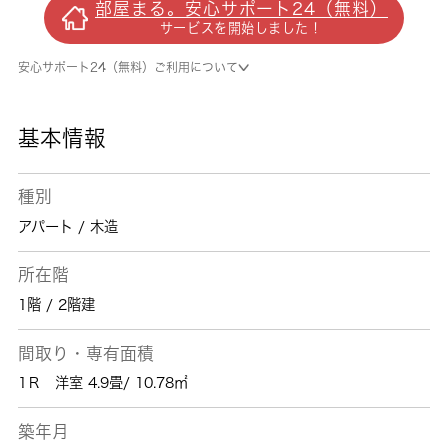
部屋まる。安心サポート24（無料）
す。自然なイメージを感じるフローリングとな
サービスを開始しました！
っています。徒歩3分で駅にアクセス可能な、
魅力的な駅近物件です。インターネット回線が
安心サポート24（無料）ご利用について
ある物件です。これまでも、これからも 城南
コミュニティは為になる不動産情報をご提供し
て参ります。東急田園都市線高津を中心に住ま
基本情報
い探しをお手伝い致します。
種別
アパート / 木造
所在階
1階 / 2階建
間取り・専有面積
1Ｒ 洋室 4.9畳/ 10.78㎡
築年月