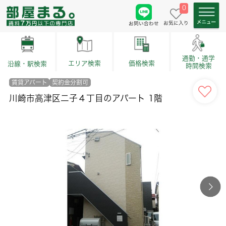
0
お気に入り
お問い合わせ
通勤・通学
価格検索
エリア検索
沿線・駅検索
時間検索
賃貸アパート
契約金分割可
川崎市高津区二子４丁目のアパート 1階