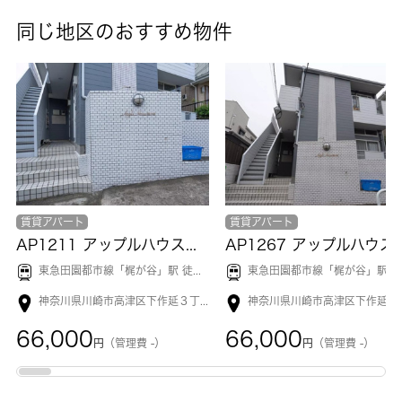
同じ地区のおすすめ物件
賃貸アパート
賃貸アパート
AP1211 アップルハウス梶ヶ谷 202
AP1267 アップルハウ
東急田園都市線「
梶が谷
」駅 徒歩10分
東急田園都市線「
梶が谷
」駅 徒歩10
神奈川県川崎市高津区下作延３丁目
66,000
66,000
円
（管理費 -）
円
（管理費 -）