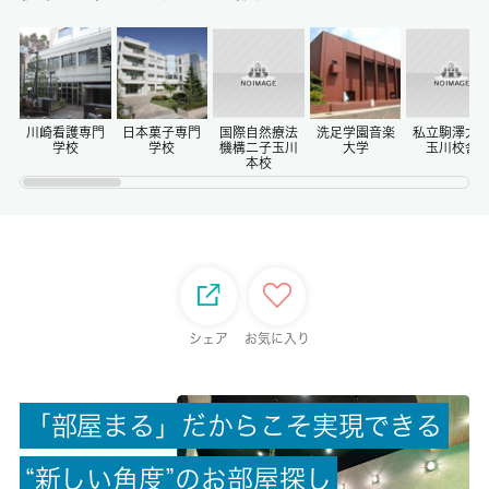
保証金
0ヶ月
償却/敷引
-/-
川崎看護専門
日本菓子専門
国際自然療法
洗足学園音楽
私立駒澤大
学校
学校
機構二子玉川
大学
玉川校舎
本校
権利金/雑費
-/-
総戸数
-
シェア
お気に入り
現状/入居可能日
居住中/2026-09月上旬
「
部
屋
ま
る
」
だ
か
ら
こ
そ
実
現
で
き
る
駐車場/料金
“
新
し
い
角
度
”
の
お
部
屋
探
し
無/-