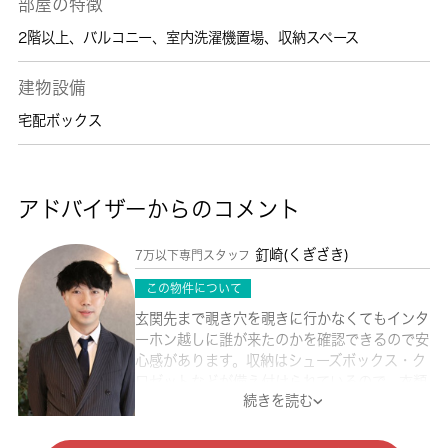
部屋の特徴
2階以上
、
バルコニー
、
室内洗濯機置場
、
収納スペース
建物設備
宅配ボックス
アドバイザーからのコメント
釘崎(くぎざき)
7万以下専門スタッフ
この物件について
玄関先まで覗き穴を覗きに行かなくてもインタ
ーホン越しに誰が来たのかを確認できるので安
心感があります。収納はシューズボックス・ク
ロゼットなどが備え付けられているので、衣類
続きを読む
や日用品の収納に重宝します。室内設備は
BS・エアコン・全室照明付きなど豊富に揃っ
ており、過ごしやすいお部屋になっておりま