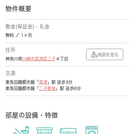
物件概要
敷金(保証金)・礼金
無料 ／ 1ヶ月
住所
地図を見る
神奈川県
川崎市高津区
二子
４丁目
交通
東急田園都市線「
高津
」駅 徒歩3分
東急田園都市線「
二子新地
」駅 徒歩6分
部屋の設備・特徴