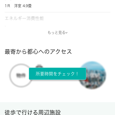
1Ｒ 洋室 4.9畳
エネルギー消費性能
-
もっと見る
断熱性能
-
最寄から都心へのアクセス
目安光熱費
-
所要時間をチェック！
所在階
1階 / 2階建
面積
10.78㎡
徒歩で行ける周辺施設