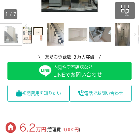
1
/
7
一覧
\ 友だち登録数 ３万人突破 /
内見や空室確認など
LINEでお問い合わせ
初期費用を知りたい
電話でお問い合わせ
6.2
万円
(管理費
4,000円
)