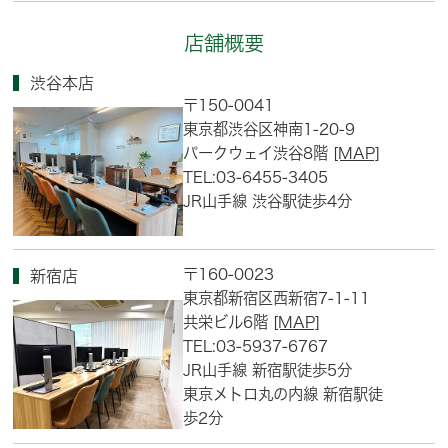
店舗概要
渋谷本店
〒150-0041
東京都渋谷区神南1-20-9
パークウェイ渋谷8階
[MAP]
TEL:03-6455-3405
JR山手線 渋谷駅徒歩4分
〒160-0023
新宿店
東京都新宿区西新宿7-1-11
共栄ビル6階
[MAP]
TEL:03-5937-6767
JR山手線 新宿駅徒歩5分
東京メトロ丸の内線 新宿駅徒
歩2分