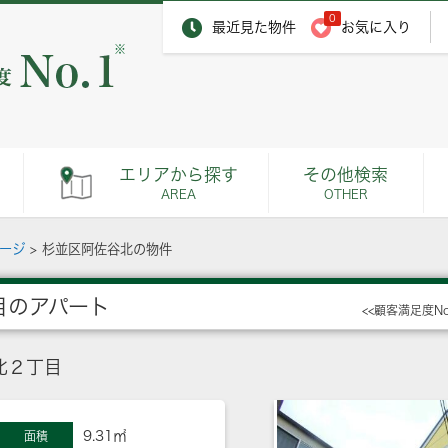
0
最近見た物件
お気に入り
※
エリアから探す
その他検索
AREA
OTHER
ページ
>
杉並区阿佐谷北の物件
目のアパート
<<顧客満足度N
北２丁目
9.31㎡
面積