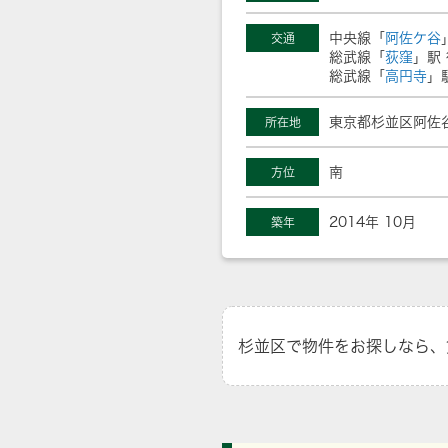
中央線「
阿佐ケ谷
交通
総武線「
荻窪
」駅 
総武線「
高円寺
」
東京都杉並区阿佐
所在地
南
方位
2014年 10月
築年
杉並区で物件をお探しなら、