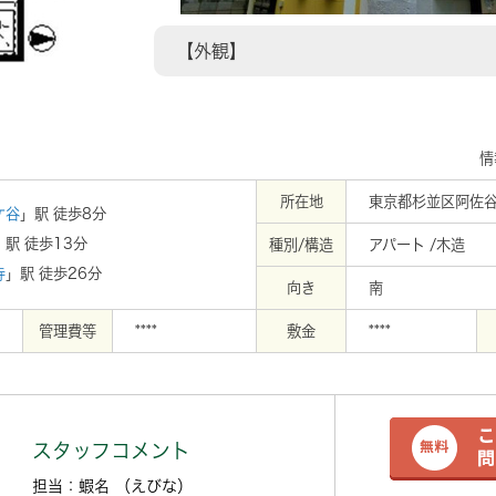
m
【外観】
情
所在地
東京都杉並区阿佐
ケ谷
」駅 徒歩8分
」駅 徒歩13分
種別/構造
アパート /木造
寺
」駅 徒歩26分
向き
南
管理費等
****
敷金
****
スタッフコメント
担当：蝦名 （えびな）