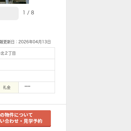
1
/
8
【周辺】イトーヨーカドー 食…まで439
報更新日：2026年04月13日
谷北２丁目
礼金
****