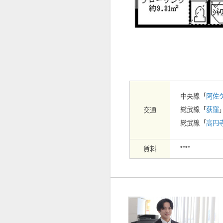
【周辺】天沼一丁目児童遊園まで500
中央線「
阿佐
総武線「
荻窪
交通
総武線「
高円
賃料
****