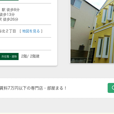
」駅 徒歩8分
徒歩13分
駅 徒歩26分
谷北２丁目 [
地図を見る
]
2階/ 2階建
所在階・建物
賃料7万円以下の専門店・部屋まる！