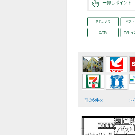
一押しポイント
防犯カメラ
バス・
CATV
TV付イ
前の6件<<
>