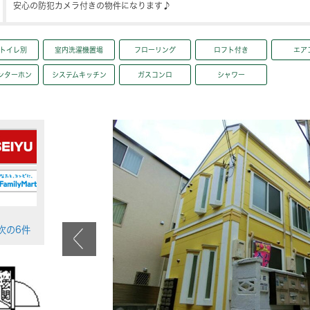
安心の防犯カメラ付きの物件になります♪
トイレ別
室内洗濯機置場
フローリング
ロフト付き
エア
ンターホン
システムキッチン
ガスコンロ
シャワー
>次の6件