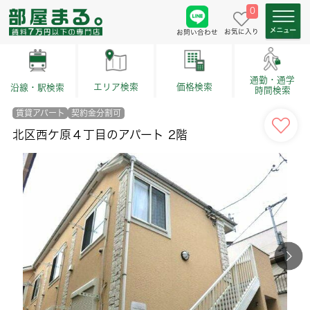
0
お気に入り
お問い合わせ
通勤・通学
価格検索
エリア検索
沿線・駅検索
時間検索
賃貸アパート
契約金分割可
北区西ケ原４丁目のアパート 2階