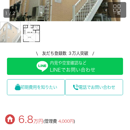
1
/
2
一覧
\ 友だち登録数 ３万人突破 /
内見や空室確認など
LINEでお問い合わせ
初期費用を知りたい
電話でお問い合わせ
6.8
万円
(管理費
4,000円
)