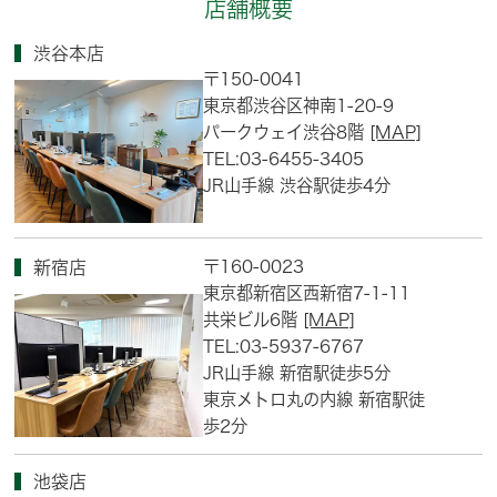
店舗概要
渋谷本店
〒150-0041
東京都渋谷区神南1-20-9
パークウェイ渋谷8階
[MAP]
TEL:03-6455-3405
JR山手線 渋谷駅徒歩4分
〒160-0023
新宿店
東京都新宿区西新宿7-1-11
共栄ビル6階
[MAP]
TEL:03-5937-6767
JR山手線 新宿駅徒歩5分
東京メトロ丸の内線 新宿駅徒
歩2分
池袋店