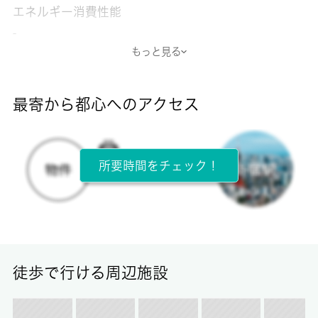
エネルギー消費性能
-
もっと見る
断熱性能
-
最寄から都心へのアクセス
目安光熱費
-
所要時間をチェック！
所在階
2階 / 2階建
面積
23.00㎡
徒歩で行ける周辺施設
保証金
0ヶ月