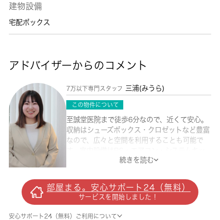
建物設備
宅配ボックス
アドバイザーからのコメント
三浦(みうら)
7万以下専門スタッフ
この物件について
至誠堂医院まで徒歩6分なので、近くて安心。
収納はシューズボックス・クロゼットなど豊富
なので、広々と空間を利用することも可能で
す。室内設備はBS・エアコン・システムキッ
続きを読む
チンなどが揃っているので、快適に過ごしやす
いお部屋になります。新居入居のご相談はお早
目にしていただくと嬉しいです。駅から徒歩7
部屋まる。安心サポート24（無料）
分の位置にある物件なので、アクセスも良好で
サービスを開始しました！
す。住みやすさが満載でイチオシのアパートは
こちらです。北区で暮らすなら南北線西ケ原近
安心サポート24（無料）ご利用について