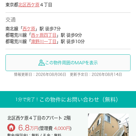
東京都
北区
西ケ原
４丁目
交通
南北線「
西ケ原
」駅 徒歩7分
都電荒川線「
西ヶ原四丁目
」駅 徒歩9分
都電荒川線「
滝野川一丁目
」駅 徒歩10分
この物件周囲のMAPを表示
情報更新日：2026年08月06日 更新予定日：2026年08月14日
この物件にお問い合わせ（無料）
1分で完了！
北区西ケ原４丁目のアパート 2階
6.8
万円
(管理費
4,000円
)
敷金(保証金)：無料 / 礼金：無料