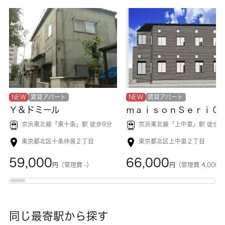
NEW
賃貸アパート
NEW
賃貸アパート
Ｙ＆ドミール
ｍａｉｓｏｎＳｅｒｉ０
京浜東北線「
東十条
」駅 徒歩9分
京浜東北線「
上中里
」駅 徒歩9
東京都北区十条仲原２丁目
東京都北区上中里２丁目
59,000
66,000
円
（管理費 -）
円
（管理費 4,000
同じ最寄駅から探す