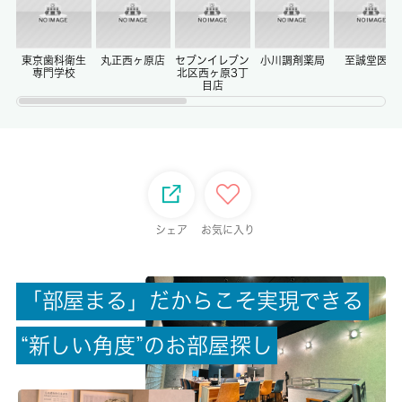
償却/敷引
-/-
東京歯科衛生
丸正西ヶ原店
セブンイレブン
小川調剤薬局
至誠堂医院
専門学校
北区西ヶ原3丁
目店
権利金/雑費
-/-
総戸数
-
シェア
お気に入り
現状/入居可能日
居住中/相談
「
部
屋
ま
る
」
だ
か
ら
こ
そ
実
現
で
き
る
駐車場/料金
“
新
し
い
角
度
”
の
お
部
屋
探
し
-/-
保険加入/料金