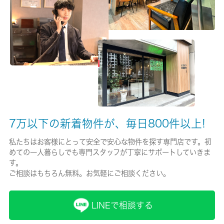
有/20000円
保険名/保険期間
-/2年
保証人代行
必加入
保証会社詳細
7万以下の新着物件が、毎日800件以上!
全保連 総賃料５０％ 継続保証料毎年１３，０００円
私たちはお客様にとって安全で安心な物件を探す専門店です。初
賃貸区分/契約期間
めての一人暮らしでも専門スタッフが丁寧にサポートしていきま
一般/2年
す。
ご相談はもちろん無料。お気軽にご相談ください。
取引形態
仲介
LINEで相談する