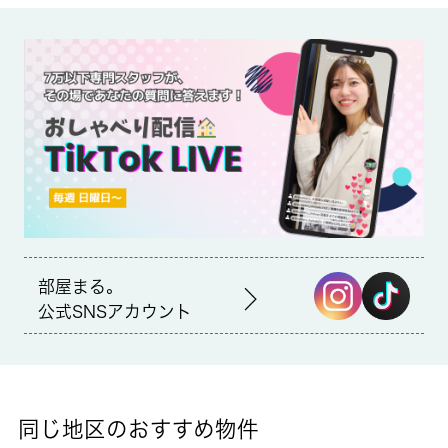
備考
薬や日用品を買うのに便利な小川調剤薬局まで、188mです。室
内設備はBS・エアコン・システムキッチンなど豊富に揃ってお
り、過ごしやすいお部屋になっております。こちらは閑静な住宅
地に立地する物件です。丁寧かつ迅速に対応する事がモットーの
当社なら、きっと満足していただけるお部屋探しが可能です。北
区や南北線西ケ原付近のことならお任せ下さい。
部屋まる。
公式SNSアカウント
同じ地区のおすすめ物件