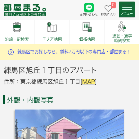
0
お気に入り
お問い合わせ
通勤・通学
価格検索
エリア検索
沿線・駅検索
時間検索
練馬区でお探しなら、賃料7万円以下の専門店・部屋まる！
練馬区旭丘１丁目のアパート
住所：東京都練馬区旭丘１丁目[
MAP
]
外観・内観写真