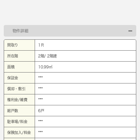
物件詳細
間取り
1Ｒ
所在階
2階/ 2階建
面積
10.99㎡
保証金
****
償却・敷引
****
権利金/雑費
****
総戸数
6戸
駐車場/料金
****
保険加入/料金
****