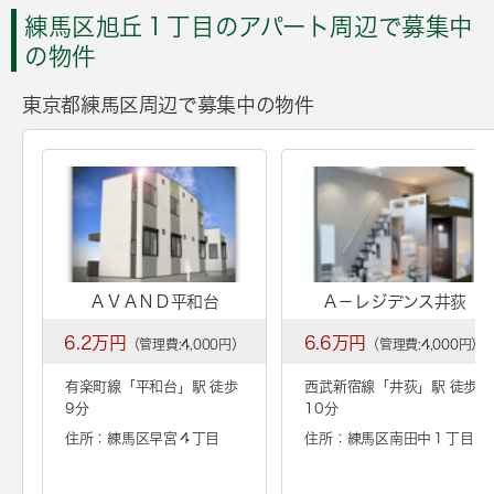
練馬区旭丘１丁目のアパート周辺で募集中
の物件
東京都練馬区周辺で募集中の物件
ＡＶＡＮＤ平和台
Ａ－レジデンス井荻
6.2万円
6.6万円
（管理費:4,000円）
（管理費:4,000円）
有楽町線「
平和台
」駅 徒歩
西武新宿線「
井荻
」駅 徒歩
9分
10分
住所：練馬区早宮４丁目
住所：練馬区南田中１丁目