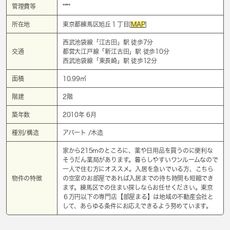
管理費等
****
所在地
東京都練馬区旭丘１丁目[
MAP
]
西武池袋線「
江古田
」駅 徒歩7分
交通
都営大江戸線「
新江古田
」駅 徒歩10分
西武池袋線「
東長崎
」駅 徒歩12分
面積
10.99㎡
階建
2階
築年数
2010年 6月
種別/構造
アパート /木造
家から215mのところに、薬や日用品を買うのに便利な
そうだん薬局があります。暮らしやすいワンルームなので
一人で住む方にオススメ。入居を急いでいる方、こちら
物件の特徴
の空室のお部屋であれば入居までの待ち時間も短縮でき
ます。練馬区での住まい探しならお任せください。東京
６万円以下の専門店【部屋まる】は地域の不動産会社と
して、あらゆる条件にお応えできるよう努めています。