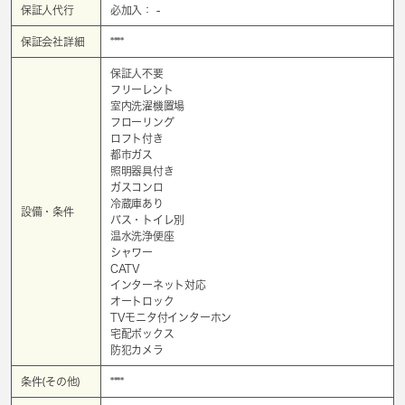
保証人代行
必加入： -
保証会社詳細
****
保証人不要
フリーレント
室内洗濯機置場
フローリング
ロフト付き
都市ガス
照明器具付き
ガスコンロ
冷蔵庫あり
設備・条件
バス・トイレ別
温水洗浄便座
シャワー
CATV
インターネット対応
オートロック
TVモニタ付インターホン
宅配ボックス
防犯カメラ
条件(その他)
****