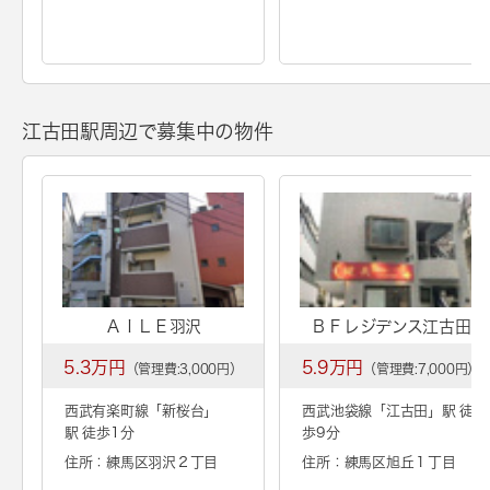
江古田駅周辺で募集中の物件
ＡＩＬＥ羽沢
ＢＦレジデンス江古田
5.3万円
5.9万円
（管理費:3,000円）
（管理費:7,000円）
西武有楽町線「
新桜台
」
西武池袋線「
江古田
」駅 徒
駅 徒歩1分
歩9分
住所：練馬区羽沢２丁目
住所：練馬区旭丘１丁目