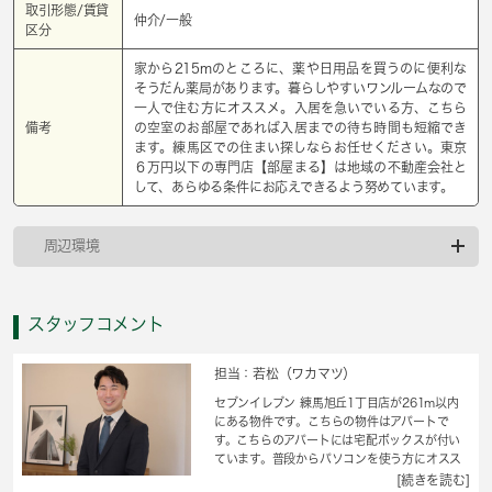
取引形態/賃貸
仲介/一般
区分
家から215mのところに、薬や日用品を買うのに便利な
そうだん薬局があります。暮らしやすいワンルームなので
一人で住む方にオススメ。入居を急いでいる方、こちら
備考
の空室のお部屋であれば入居までの待ち時間も短縮でき
ます。練馬区での住まい探しならお任せください。東京
６万円以下の専門店【部屋まる】は地域の不動産会社と
して、あらゆる条件にお応えできるよう努めています。
周辺環境
スタッフコメント
担当：若松（ワカマツ）
セブンイレブン 練馬旭丘1丁目店が261m以内
にある物件です。こちらの物件はアパートで
す。こちらのアパートには宅配ボックスが付い
ています。普段からパソコンを使う方にオスス
メ物件、ネット回線導入済み。細かい条件でも
[続きを読む]