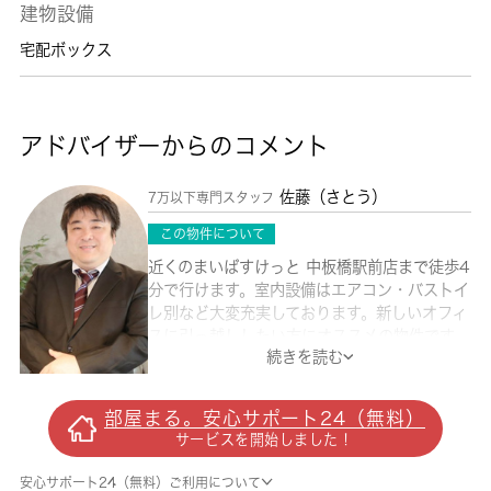
建物設備
宅配ボックス
アドバイザーからのコメント
佐藤（さとう）
7万以下専門スタッフ
この物件について
近くのまいばすけっと 中板橋駅前店まで徒歩4
分で行けます。室内設備はエアコン・バストイ
レ別など大変充実しております。新しいオフィ
スに引っ越ししたい方にオススメの物件です。
続きを読む
クローゼット付きの物件です。こちらの物件の
賃料は4.5万円です。生活する上でもっとも大
切な住環境。板橋区エリアや東武東上線中板橋
部屋まる。安心サポート24（無料）
付近であなたのライフスタイルに合ったお部屋
サービスを開始しました！
をご紹介致します。
安心サポート24（無料）ご利用について