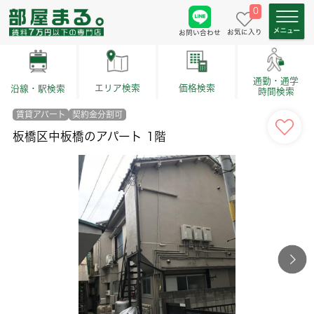
0
お気に入り
お問い合わせ
通勤・通学
価格検索
エリア検索
沿線・駅検索
時間検索
賃貸アパート
契約金分割可
板橋区中板橋のアパート 1階