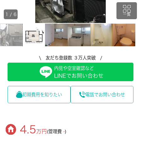
1
/
6
一覧
\ 友だち登録数 ３万人突破 /
内見や空室確認など
LINEでお問い合わせ
初期費用を知りたい
電話でお問い合わせ
4.5
万円
(管理費
-
)