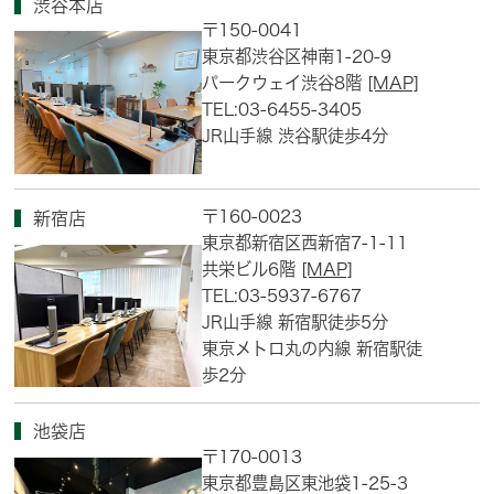
渋谷本店
〒150-0041
東京都渋谷区神南1-20-9
パークウェイ渋谷8階
[MAP]
TEL:03-6455-3405
JR山手線 渋谷駅徒歩4分
〒160-0023
新宿店
東京都新宿区西新宿7-1-11
共栄ビル6階
[MAP]
TEL:03-5937-6767
JR山手線 新宿駅徒歩5分
東京メトロ丸の内線 新宿駅徒
歩2分
池袋店
〒170-0013
東京都豊島区東池袋1-25-3