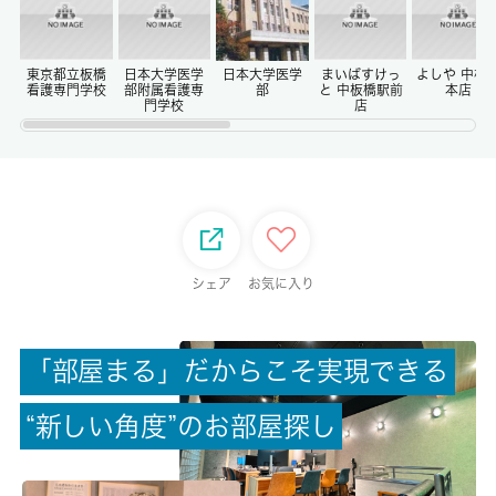
償却/敷引
-/-
東京都立板橋
日本大学医学
日本大学医学
まいばすけっ
よしや 中板
看護専門学校
部附属看護専
部
と 中板橋駅前
本店
門学校
店
権利金/雑費
-/-
総戸数
8戸
シェア
お気に入り
現状/入居可能日
居住中/相談
「
部
屋
ま
る
」
だ
か
ら
こ
そ
実
現
で
き
る
駐車場/料金
“
新
し
い
角
度
”
の
お
部
屋
探
し
無/-
保険加入/料金