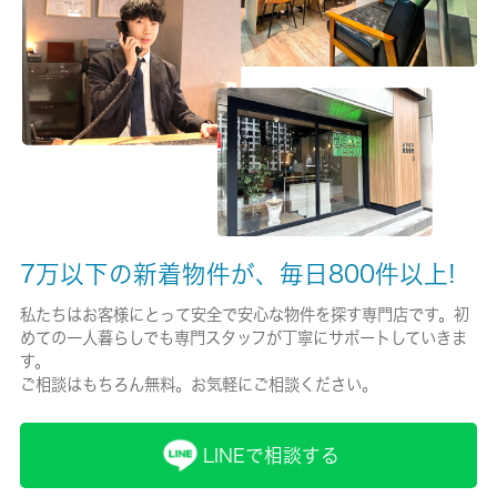
有/18000円
保険名/保険期間
ジャパン少額短期保険/2年
保証人代行
必加入
保証会社詳細
7万以下の新着物件が、毎日800件以上!
エルズサポート株式会社
私たちはお客様にとって安全で安心な物件を探す専門店です。初
賃貸区分/契約期間
めての一人暮らしでも専門スタッフが丁寧にサポートしていきま
一般/2年
す。
ご相談はもちろん無料。お気軽にご相談ください。
取引形態
仲介
LINEで相談する