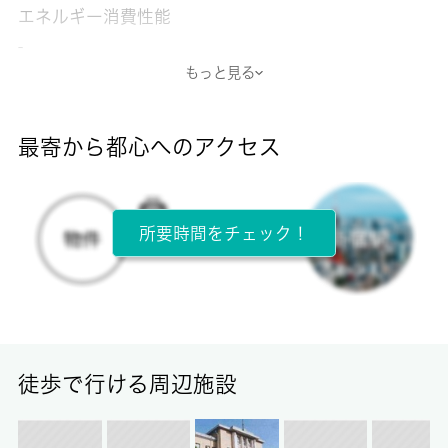
エネルギー消費性能
-
もっと見る
断熱性能
-
最寄から都心へのアクセス
目安光熱費
-
所要時間をチェック！
所在階
1階 / 2階建
面積
20.00㎡
徒歩で行ける周辺施設
保証金
0ヶ月