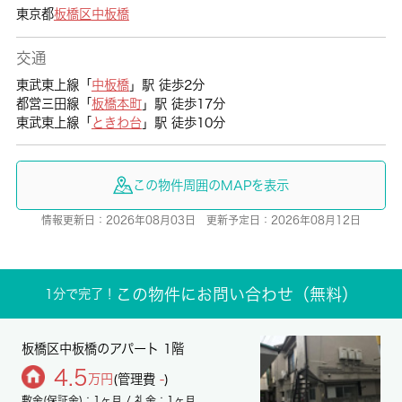
東京都
板橋区
中板橋
交通
東武東上線「
中板橋
」駅 徒歩2分
都営三田線「
板橋本町
」駅 徒歩17分
東武東上線「
ときわ台
」駅 徒歩10分
この物件周囲のMAPを表示
情報更新日：2026年08月03日 更新予定日：2026年08月12日
この物件にお問い合わせ（無料）
1分で完了！
板橋区中板橋のアパート 1階
4.5
万円
(管理費
-
)
敷金(保証金)：1ヶ月 / 礼金：1ヶ月