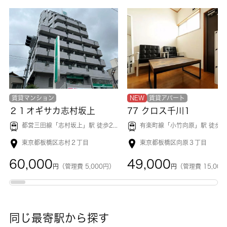
賃貸マンション
NEW
賃貸アパート
２１オギサカ志村坂上
77 クロス千川1
都営三田線「
志村坂上
」駅 徒歩2分
有楽町線「
小竹向原
」駅 徒歩8
東京都板橋区志村２丁目
東京都板橋区向原３丁目
60,000
49,000
円
（管理費 5,000円）
円
（管理費 15,00
同じ最寄駅から探す