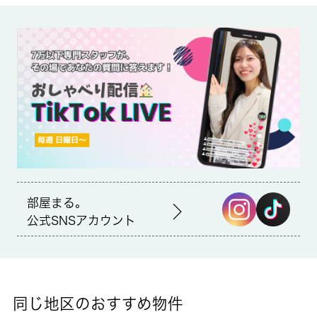
備考
歩いて297mの場所に、よしや 中板橋本店があります。室内設備
はエアコン・バストイレ別などが揃っているので、快適に過ごし
やすいお部屋になります。こちらの物件は月々の家賃が4.5万円で
す。より詳しい情報や内見のご予約は 城南コミュニティまでご
連絡ください。板橋区を中心に不動産情報を数多くご紹介してい
ます。
部屋まる。
公式SNSアカウント
同じ地区のおすすめ物件