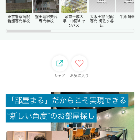
償却/敷引
-/-
東京警察病院
窪田理容美容
帝京平成大
大阪王将 宅配
牛角 練馬店
看護専門学校
専門学校
学 中野キャ
専門 阿佐ヶ谷
ンパス
店
権利金/雑費
-/-
総戸数
-
シェア
お気に入り
現状/入居可能日
居住中/相談
「
部
屋
ま
る
」
だ
か
ら
こ
そ
実
現
で
き
る
駐車場/料金
“
新
し
い
角
度
”
の
お
部
屋
探
し
無/-
保険加入/料金
有/-