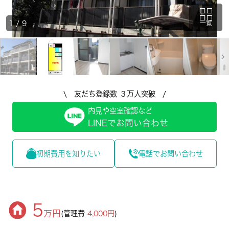
1
/
9
一覧
\ 友だち登録数 ３万人突破 /
内見や空室確認など
LINEでお問い合わせ
初期費用を知りたい
電話でお問い合わせ
5
万円
(管理費
4,000円
)