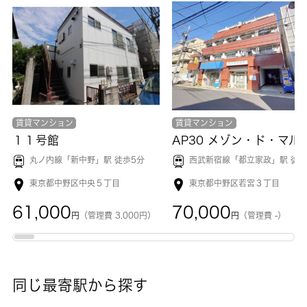
賃貸マンション
賃貸マンション
１１号館
丸ノ内線「
新中野
」駅 徒歩5分
西武新宿線「
都立家政
」駅 徒歩4
東京都中野区中央５丁目
東京都中野区若宮３丁目
61,000
70,000
円
（管理費 3,000円）
円
（管理費 -）
同じ最寄駅から探す