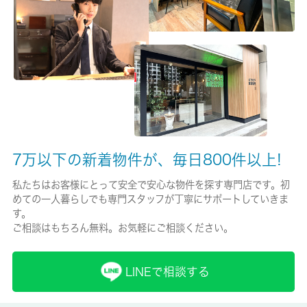
保険名/保険期間
-/-
保証人代行
-
保証会社詳細
7万以下の新着物件が、毎日800件以上!
-
私たちはお客様にとって安全で安心な物件を探す専門店です。初
賃貸区分/契約期間
めての一人暮らしでも専門スタッフが丁寧にサポートしていきま
一般/2年
す。
ご相談はもちろん無料。お気軽にご相談ください。
取引形態
仲介
LINEで相談する
備考