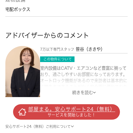
宅配ボックス
アドバイザーからのコメント
笹谷（ささや）
7万以下専門スタッフ
この物件について
室内設備はCATV・エアコンなど豊富に揃って
おり、過ごしやすいお部屋になっております。
オートロック機能があるので来訪者は基本的に
玄関先まで来ることがなく安全面に優れており
続きを読む
ます。留守中に注文した商品が届くので、配送
時間を気にせず注文ができる宅配ボックスを共
用部に備えております。徒歩5分で駅にアクセ
部屋まる。安心サポート24（無料）
ス可能な、魅力的な駅近物件です。バストイレ
サービスを開始しました！
別になっている物件です。オシャレなワンルー
ムでの一人暮らしはとても快適です。中野区に
安心サポート24（無料）ご利用について
お引っ越しが決まったら、住まい探しは当社に