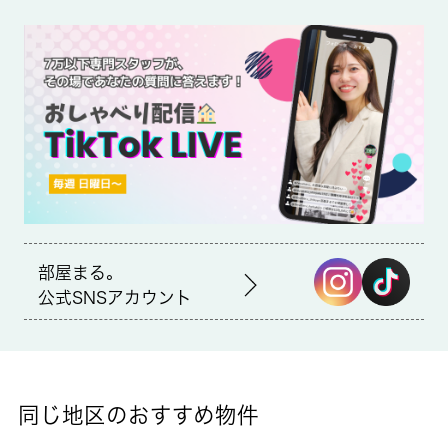
不審者が侵入しづらいオートロック付き物件です。室内設備はエ
アコン・CATVなどが揃っており、とても充実しています。鍵が
かかる宅配ボックスに荷物を届けることで、外に置く置き配より
も安全に荷物を受け取ることができます。浴室とトイレが分かれ
ています。中野区で新たな生活を始めるなら、西武新宿線野方近
くはいかがでしょうか？住まい探しは、 城南コミュニティにお
任せ下さい。オートロック防犯カメラ付きマンション。
部屋まる。
公式SNSアカウント
同じ地区のおすすめ物件