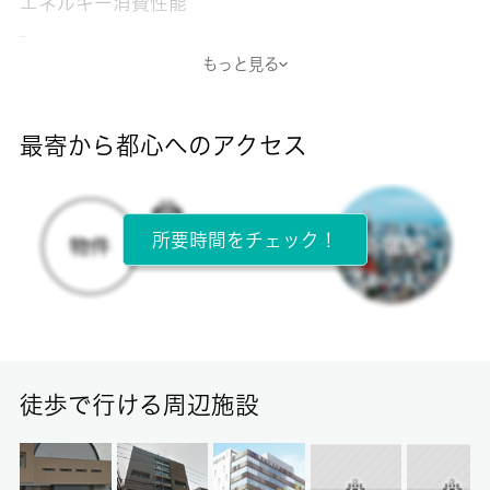
エネルギー消費性能
-
もっと見る
断熱性能
-
最寄から都心へのアクセス
目安光熱費
-
所要時間をチェック！
所在階
1階 / 4階建
面積
14.14㎡
徒歩で行ける周辺施設
保証金
-