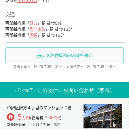
東京都
中野区
野方
４丁目
交通
西武新宿線「
野方
」駅 徒歩5分
西武新宿線「
都立家政
」駅 徒歩13分
西武新宿線「
沼袋
」駅 徒歩16分
この物件周囲のMAPを表示
情報更新日：2026年08月07日 更新予定日：2026年08月18日
この物件にお問い合わせ（無料）
1分で完了！
中野区野方４丁目のマンション 1階
5
万円
(管理費
4,000円
)
敷金(保証金)：1ヶ月 / 礼金：無料