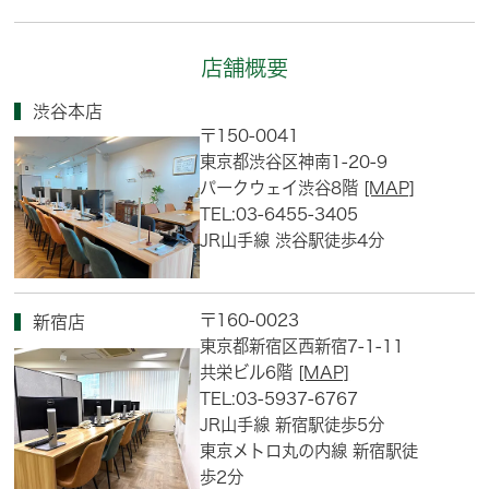
店舗概要
渋谷本店
〒150-0041
東京都渋谷区神南1-20-9
パークウェイ渋谷8階
[MAP]
TEL:03-6455-3405
JR山手線 渋谷駅徒歩4分
〒160-0023
新宿店
東京都新宿区西新宿7-1-11
共栄ビル6階
[MAP]
TEL:03-5937-6767
JR山手線 新宿駅徒歩5分
東京メトロ丸の内線 新宿駅徒
歩2分