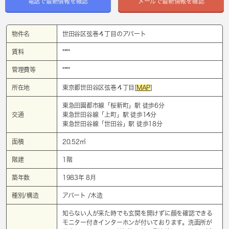
電話で最新情報を確認
メールで最新情報を確認
物件名
世田谷区弦巻４丁目のアパート
賃料
****
管理費等
****
所在地
東京都世田谷区弦巻４丁目[
MAP
]
東急田園都市線「
桜新町
」駅 徒歩6分
交通
東急世田谷線「
上町
」駅 徒歩14分
東急世田谷線「
世田谷
」駅 徒歩18分
面積
20.52㎡
階建
1階
築年数
1983年 8月
種別/構造
アパート /木造
知らない人が来た時でも玄関を開けずに顔を確認できる
モニター付きインターホンが付いております。洗面所が