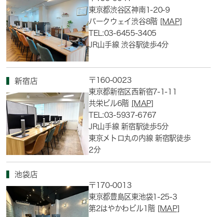
東京都渋谷区神南1-20-9
パークウェイ渋谷8階
[MAP]
TEL:03-6455-3405
JR山手線 渋谷駅徒歩4分
〒160-0023
新宿店
東京都新宿区西新宿7-1-11
共栄ビル6階
[MAP]
TEL:03-5937-6767
JR山手線 新宿駅徒歩5分
東京メトロ丸の内線 新宿駅徒歩
2分
池袋店
〒170-0013
東京都豊島区東池袋1-25-3
第2はやかわビル1階
[MAP]