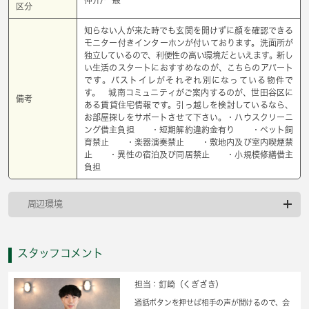
区分
知らない人が来た時でも玄関を開けずに顔を確認できる
モニター付きインターホンが付いております。洗面所が
独立しているので、利便性の高い環境だといえます。新し
い生活のスタートにおすすめなのが、こちらのアパート
です。バストイレがそれぞれ別になっている物件で
す。 城南コミュニティがご案内するのが、世田谷区に
備考
ある賃貸住宅情報です。引っ越しを検討しているなら、
お部屋探しをサポートさせて下さい。・ハウスクリーニ
ング借主負担 ・短期解約違約金有り ・ペット飼
育禁止 ・楽器演奏禁止 ・敷地内及び室内喫煙禁
止 ・異性の宿泊及び同居禁止 ・小規模修繕借主
負担
周辺環境
スタッフコメント
担当：釘崎（くぎざき）
通話ボタンを押せば相手の声が聞けるので、会