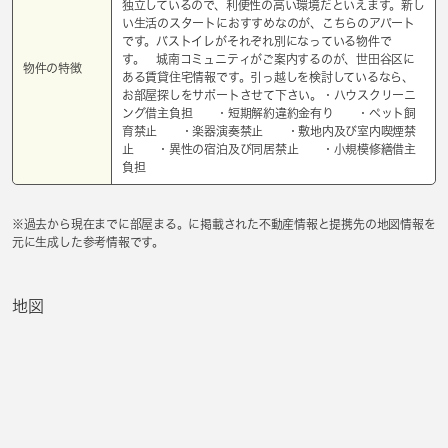
独立しているので、利便性の高い環境だといえます。新し
い生活のスタートにおすすめなのが、こちらのアパート
です。バストイレがそれぞれ別になっている物件で
す。 城南コミュニティがご案内するのが、世田谷区に
物件の特徴
ある賃貸住宅情報です。引っ越しを検討しているなら、
お部屋探しをサポートさせて下さい。・ハウスクリーニ
ング借主負担 ・短期解約違約金有り ・ペット飼
育禁止 ・楽器演奏禁止 ・敷地内及び室内喫煙禁
止 ・異性の宿泊及び同居禁止 ・小規模修繕借主
負担
※過去から現在までに部屋まる。に掲載された不動産情報と提携先の地図情報を
元に生成した参考情報です。
地図