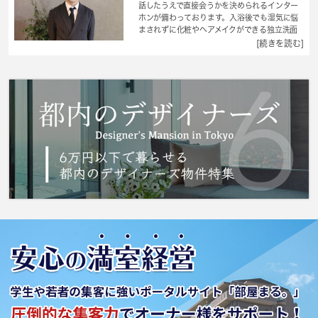
話したうえで直接会うかを決められるインター
ホンが備わっております。入浴後でも湿気に悩
まされずに化粧やヘアメイクができる独立洗面
台が付いております。設備も充実していて住み
[続きを読む]
やすい、魅力が詰まったアパートです。楽しい
一人暮らしがおくれるお料理ラクラクのキッチ
ンスペース。憧れの新生活を早くはじめるため
にも、現在空き部屋の物件はいかがでしょう
か。定期的に管理人が巡回点検を行っていま
す。生活する上でもっとも大切な住環境。世田
谷区エリアや東急田園都市線桜新町付近であな
たのライフスタイルに合ったお部屋をご紹介致
します。