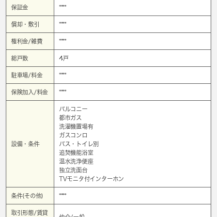
保証金
****
償却・敷引
****
権利金/雑費
****
総戸数
4戸
駐車場/料金
****
保険加入/料金
****
バルコニー
都市ガス
洗濯機置場有
ガスコンロ
設備・条件
バス・トイレ別
追焚機能浴室
温水洗浄便座
独立洗面台
TVモニタ付インターホン
条件(その他)
****
取引形態/賃貸
仲介/一般