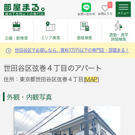
0
お気に入り
お問い合わせ
通勤・通学
価格検索
エリア検索
沿線・駅検索
時間検索
世田谷区でお探しなら、賃料7万円以下の専門店・部屋まる！
世田谷区弦巻４丁目のアパート
住所：東京都世田谷区弦巻４丁目[
MAP
]
外観・内観写真