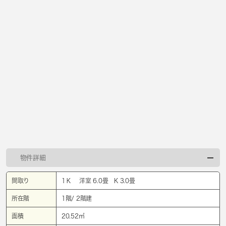
物件詳細
間取り
1Ｋ 洋室 6.0畳 K 3.0畳
所在階
1階/ 2階建
面積
20.52㎡