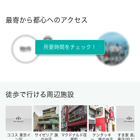
断熱性能
-
最寄から都心へのアクセス
目安光熱費
-
所要時間をチェック！
所在階
2階 / 2階建
面積
20.00㎡
徒歩で行ける周辺施設
保証金
-
償却/敷引
-/-
ココス 東京イ
サイゼリア 旗
マクドナルド荏
ケンタッキ
すき家 長原
ン店
の台店
原町
ー 旗の台店
東店(旧上池