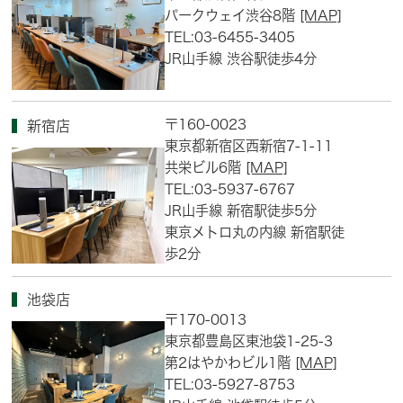
パークウェイ渋谷8階
[MAP]
TEL:03-6455-3405
JR山手線 渋谷駅徒歩4分
〒160-0023
新宿店
東京都新宿区西新宿7-1-11
共栄ビル6階
[MAP]
TEL:03-5937-6767
JR山手線 新宿駅徒歩5分
東京メトロ丸の内線 新宿駅徒
歩2分
池袋店
〒170-0013
東京都豊島区東池袋1-25-3
第2はやかわビル1階
[MAP]
TEL:03-5927-8753