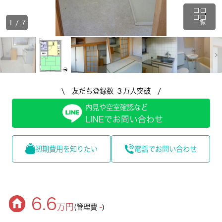
1
/
7
一覧
\ 友だち登録数 ３万人突破 /
内見や空室確認など
LINEでお問い合わせ
初期費用を知りたい
電話でお問い合わせ
6.6
万円
(管理費
-
)