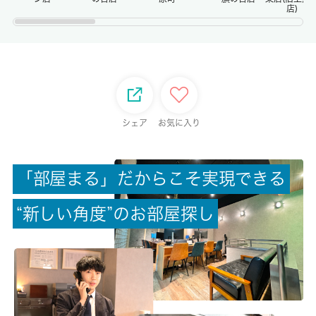
店)
権利金/雑費
-/-
総戸数
-
シェア
お気に入り
現状/入居可能日
空家/即時
「
部
屋
ま
る
」
だ
か
ら
こ
そ
実
現
で
き
る
駐車場/料金
“
新
し
い
角
度
”
の
お
部
屋
探
し
-/-
保険加入/料金
有/-
保険名/保険期間