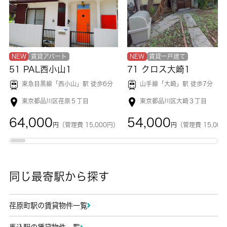
NEW
賃貸アパート
NEW
賃貸一戸建て
51 PAL西小山1
71 クロス大崎1
東急目黒線「
西小山
」駅 徒歩6分
山手線「
大崎
」駅 徒歩7分
東京都品川区荏原５丁目
東京都品川区大崎３丁目
64,000
54,000
円
（管理費 15,000円）
円
（管理費 15,00
同じ最寄駅から探す
荏原町駅の賃貸物件一覧