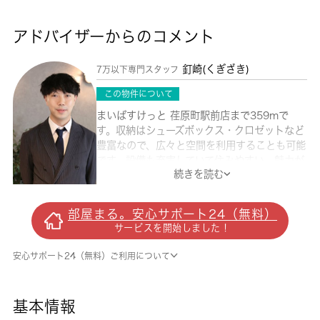
アドバイザーからのコメント
釘崎(くぎざき)
7万以下専門スタッフ
この物件について
まいばすけっと 荏原町駅前店まで359mで
す。収納はシューズボックス・クロゼットなど
豊富なので、広々と空間を利用することも可能
です。設備も充実していて住みやすい、魅力が
続きを読む
詰まったアパートです。現在空家の物件です。
楽しい一人暮らしがおくれるお料理ラクラクの
キッチンスペース。品川区の住まい探しを 城
部屋まる。安心サポート24（無料）
南コミュニティにお手伝いさせてください。多
サービスを開始しました！
種多様な賃貸情報を取り扱っている当社でな
ら、きっと素敵な住まいを見つけることができ
安心サポート24（無料）ご利用について
ます。
基本情報