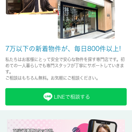
-/2年
保証人代行
-
保証会社詳細
7万以下の新着物件が、毎日800件以上!
-
私たちはお客様にとって安全で安心な物件を探す専門店です。初
賃貸区分/契約期間
めての一人暮らしでも専門スタッフが丁寧にサポートしていきま
一般/2年
す。
ご相談はもちろん無料。お気軽にご相談ください。
取引形態
仲介
LINEで相談する
備考
収納はシューズボックス・クロゼットなど豊富なので、広々と空
間を利用することも可能です。駐輪場が利用可能な物件です。単
身者限定のお住まいなので、初めて一人暮らしをするならこち