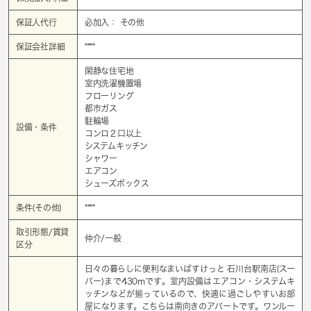
保証人代行
必加入： その他
保証会社詳細
****
閑静な住宅地
室内洗濯機置場
フローリング
都市ガス
駐輪場
設備・条件
コンロ２口以上
システムキッチン
シャワー
エアコン
シューズボックス
条件(その他)
****
取引形態/賃貸
仲介/一般
区分
日々の暮らしに便利なまいばすけっと 石川台駅南店(スー
パー)まで430mです。室内設備はエアコン・システムキ
ッチンなどが揃っているので、快適に過ごしやすいお部
屋になります。こちらは南向きのアパートです。ワンルー