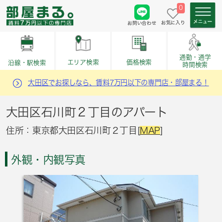
0
お気に入り
お問い合わせ
通勤・通学
価格検索
エリア検索
沿線・駅検索
時間検索
大田区でお探しなら、賃料7万円以下の専門店・部屋まる！
大田区石川町２丁目のアパート
住所：東京都大田区石川町２丁目[
MAP
]
外観・内観写真