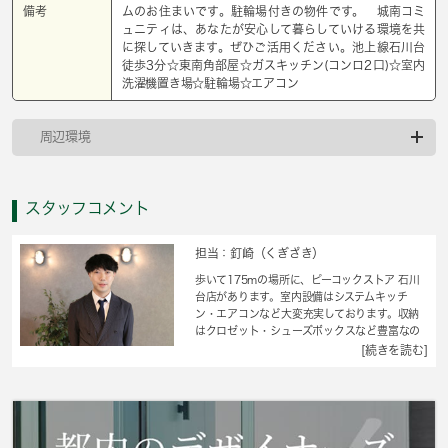
備考
ムのお住まいです。駐輪場付きの物件です。 城南コミ
ュニティは、あなたが安心して暮らしていける環境を共
に探していきます。ぜひご活用ください。池上線石川台
徒歩3分☆東南角部屋☆ガスキッチン(コンロ2口)☆室内
洗濯機置き場☆駐輪場☆エアコン
周辺環境
スタッフコメント
担当：釘崎（くぎざき）
歩いて175mの場所に、ピーコックストア 石川
台店があります。室内設備はシステムキッチ
ン・エアコンなど大変充実しております。収納
はクロゼット・シューズボックスなど豊富なの
で、衣類や履き物の整理がしやすく便利です。2
[続きを読む]
面採光のお部屋は、日中照明をあまり使わなく
ても大丈夫です。空き家の物件です。こちらの
物件は閑静な住宅地にあります。大田区で暮ら
すなら東急池上線石川台近くはいかかがでしょ
うか。 城南コミュニティまでご連絡くださ