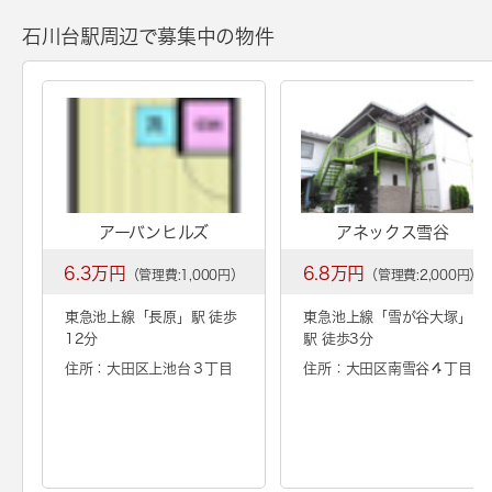
石川台駅周辺で募集中の物件
アーバンヒルズ
アネックス雪谷
6.3万円
6.8万円
（管理費:1,000円）
（管理費:2,000円）
東急池上線「
長原
」駅 徒歩
東急池上線「
雪が谷大塚
」
12分
駅 徒歩3分
住所：大田区上池台３丁目
住所：大田区南雪谷４丁目