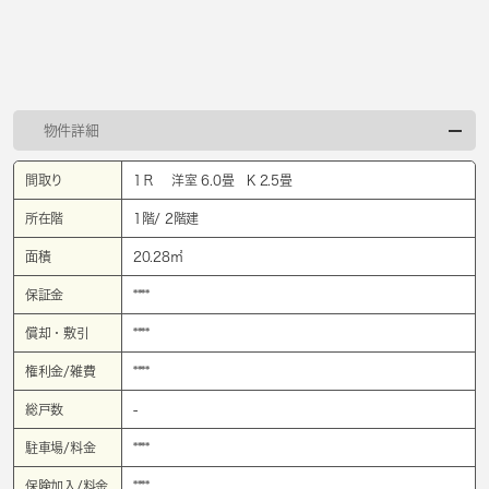
物件詳細
間取り
1Ｒ 洋室 6.0畳 K 2.5畳
所在階
1階/ 2階建
面積
20.28㎡
保証金
****
償却・敷引
****
権利金/雑費
****
総戸数
-
駐車場/料金
****
保険加入/料金
****