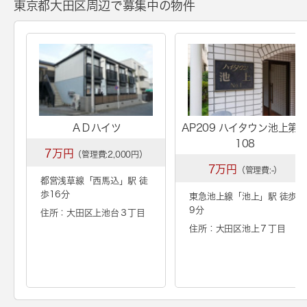
東京都大田区周辺で募集中の物件
ＡＤハイツ
AP209 ハイタウン池上第
108
7万円
（管理費:2,000円）
7万円
（管理費:-）
都営浅草線「
西馬込
」駅 徒
歩16分
東急池上線「
池上
」駅 徒歩
9分
住所：大田区上池台３丁目
住所：大田区池上７丁目