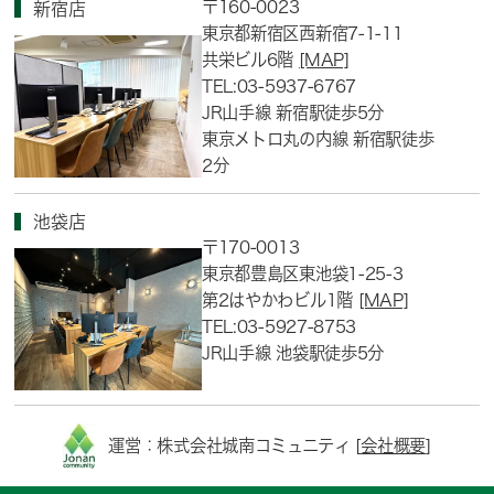
〒160-0023
新宿店
東京都新宿区西新宿7-1-11
共栄ビル6階
[MAP]
TEL:03-5937-6767
JR山手線 新宿駅徒歩5分
東京メトロ丸の内線 新宿駅徒歩
2分
池袋店
〒170-0013
東京都豊島区東池袋1-25-3
第2はやかわビル1階
[MAP]
TEL:03-5927-8753
JR山手線 池袋駅徒歩5分
運営：株式会社城南コミュニティ [
会社概要
]