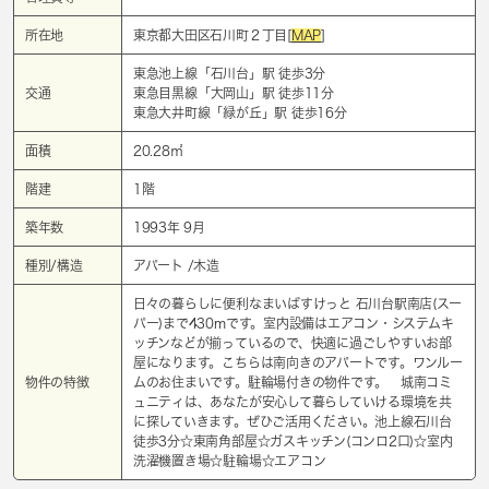
所在地
東京都大田区石川町２丁目[
MAP
]
東急池上線「
石川台
」駅 徒歩3分
交通
東急目黒線「
大岡山
」駅 徒歩11分
東急大井町線「
緑が丘
」駅 徒歩16分
面積
20.28㎡
階建
1階
築年数
1993年 9月
種別/構造
アパート /木造
日々の暮らしに便利なまいばすけっと 石川台駅南店(スー
パー)まで430mです。室内設備はエアコン・システムキ
ッチンなどが揃っているので、快適に過ごしやすいお部
屋になります。こちらは南向きのアパートです。ワンルー
物件の特徴
ムのお住まいです。駐輪場付きの物件です。 城南コミ
ュニティは、あなたが安心して暮らしていける環境を共
に探していきます。ぜひご活用ください。池上線石川台
徒歩3分☆東南角部屋☆ガスキッチン(コンロ2口)☆室内
洗濯機置き場☆駐輪場☆エアコン