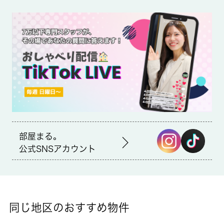
備考
直接受け取れない荷物は宅配ボックスに届くので、日中外出する
方や家でも手が離せないことが多い方におすすめです。洗濯物を
外干しできない時期でも部屋干ししなくて済む浴室乾燥機が付い
ております。敷金不要なので、初期費用削減につながります。よ
り多くの不動産情報をお求めなら、まずは 城南コミュニティま
でご連絡ください。当社では、小田急小田原線読売ランド前を中
心に多種多様な不動産情報を取り扱っております。
部屋まる。
公式SNSアカウント
同じ地区のおすすめ物件