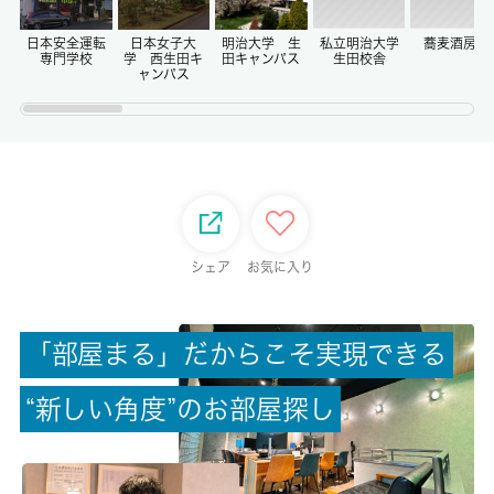
償却/敷引
-/-
日本安全運転
日本女子大
明治大学 生
私立明治大学
蕎麦酒房笙
専門学校
学 西生田キ
田キャンパス
生田校舎
ャンパス
権利金/雑費
-/-
総戸数
14戸
シェア
お気に入り
現状/入居可能日
完成済み/即時
「
部
屋
ま
る
」
だ
か
ら
こ
そ
実
現
で
き
る
駐車場/料金
無/-
“
新
し
い
角
度
”
の
お
部
屋
探
し
保険加入/料金
無/-