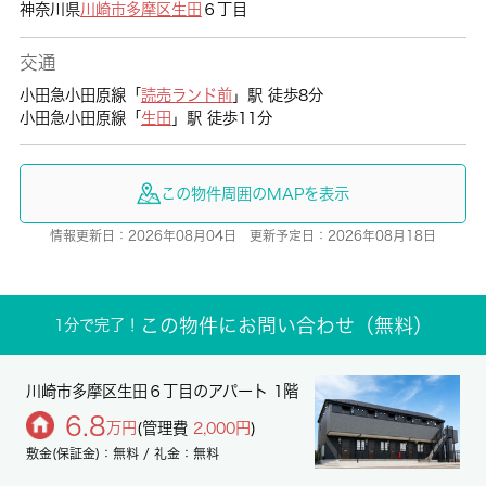
神奈川県
川崎市多摩区
生田
６丁目
交通
小田急小田原線「
読売ランド前
」駅 徒歩8分
小田急小田原線「
生田
」駅 徒歩11分
この物件周囲のMAPを表示
情報更新日：2026年08月04日 更新予定日：2026年08月18日
この物件にお問い合わせ（無料）
1分で完了！
川崎市多摩区生田６丁目のアパート 1階
6.8
万円
(管理費
2,000円
)
敷金(保証金)：無料 / 礼金：無料