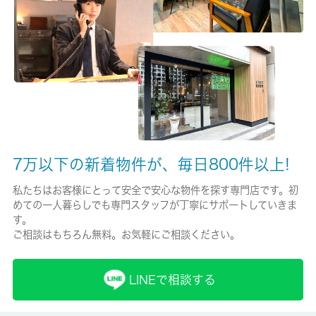
保険名/保険期間
-/-
保証人代行
必加入
保証会社詳細
月額総賃料の５０％～ 月額：３，０００円 （更新料：な
7万以下の新着物件が、毎日800件以上!
し）。火災保険・２４時間サポート・近隣トラブル解決支援サー
ビスが含まれております。
私たちはお客様にとって安全で安心な物件を探す専門店です。初
めての一人暮らしでも専門スタッフが丁寧にサポートしていきま
賃貸区分/契約期間
す。
ご相談はもちろん無料。お気軽にご相談ください。
一般/2年
取引形態
LINEで相談する
仲介