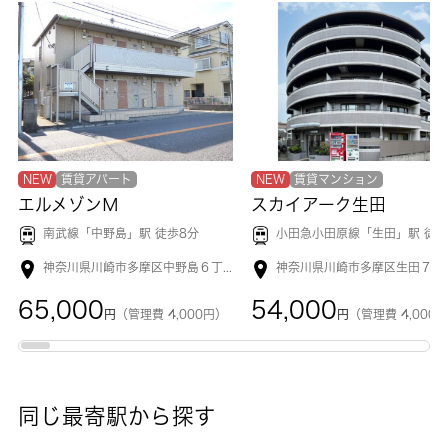
NEW
賃貸アパート
NEW
賃貸マンション
エルメゾンＭ
スカイアーク生田
南武線「
中野島
」駅 徒歩8分
小田急小田原線「
生田
」駅 徒歩2
神奈川県川崎市多摩区中野島６丁目
神奈川県川崎市多摩区生田７丁
65,000
54,000
円
（管理費 4,000円）
円
（管理費 4,000
同じ最寄駅から探す