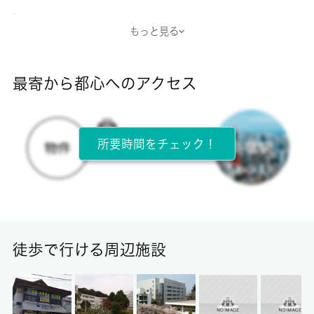
-
もっと見る
断熱性能
-
最寄から都心へのアクセス
目安光熱費
-
所要時間をチェック！
所在階
1階 / 2階建
面積
19.81㎡
徒歩で行ける周辺施設
保証金
-