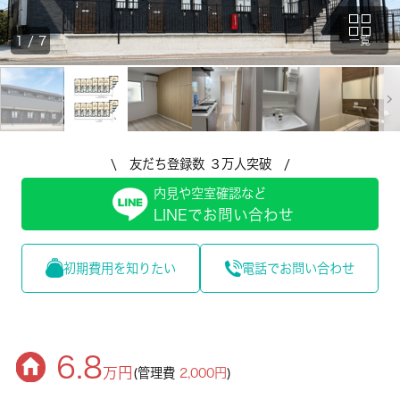
1
/
7
一覧
\ 友だち登録数 ３万人突破 /
内見や空室確認など
LINEでお問い合わせ
初期費用を知りたい
電話でお問い合わせ
6.8
万円
(管理費
2,000円
)