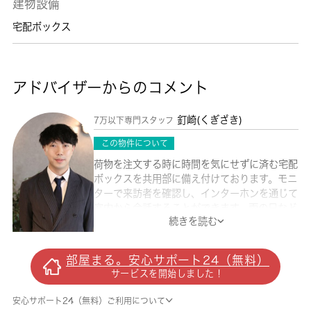
建物設備
宅配ボックス
アドバイザーからのコメント
釘崎(くぎざき)
7万以下専門スタッフ
この物件について
荷物を注文する時に時間を気にせずに済む宅配
ボックスを共用部に備え付けております。モニ
ターで来訪者を確認し、インターホンを通じて
室内から会話することができます。雨の日など
続きを読む
外に干せない時でも部屋干し特有の臭いを防げ
る、浴室乾燥機を設置しております。こだわり
の条件として多い、駅徒歩8分の物件です。自
部屋まる。安心サポート24（無料）
立したキッチンのある1K物件です。インター
サービスを開始しました！
ネット使用料が無料の物件です。新築の物件で
す。住まいを求める上で、交通アクセスを重視
安心サポート24（無料）ご利用について
するなら、小田急小田原線読売ランド前周辺が