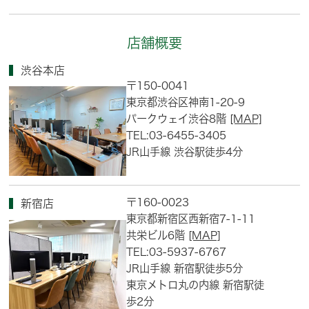
店舗概要
渋谷本店
〒150-0041
東京都渋谷区神南1-20-9
パークウェイ渋谷8階
[MAP]
TEL:03-6455-3405
JR山手線 渋谷駅徒歩4分
〒160-0023
新宿店
東京都新宿区西新宿7-1-11
共栄ビル6階
[MAP]
TEL:03-5937-6767
JR山手線 新宿駅徒歩5分
東京メトロ丸の内線 新宿駅徒
歩2分