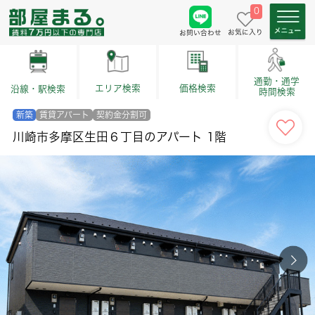
0
お気に入り
お問い合わせ
通勤・通学
価格検索
エリア検索
沿線・駅検索
時間検索
新築
賃貸アパート
契約金分割可
川崎市多摩区生田６丁目のアパート 1階