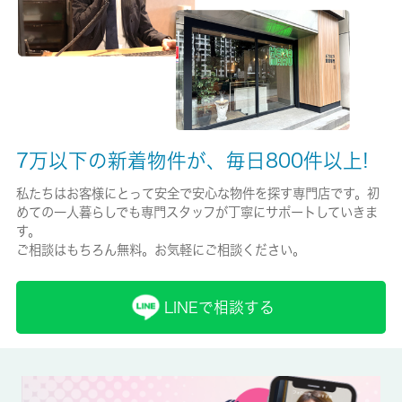
-/2年
保証人代行
必加入
保証会社詳細
連帯保証人と保証会社必須ｃａｓａ：初回保証料は賃料総額の３
7万以下の新着物件が、毎日800件以上!
０％（最低保証料２０，０００円）
私たちはお客様にとって安全で安心な物件を探す専門店です。初
賃貸区分/契約期間
めての一人暮らしでも専門スタッフが丁寧にサポートしていきま
す。
定期借家権/2年
ご相談はもちろん無料。お気軽にご相談ください。
取引形態
仲介
LINEで相談する
備考
ドアを開けたり直接会話しなくてもモニター越しに来訪者を確認
できるモニター付きインターホンで防犯対策が可能です。室内設