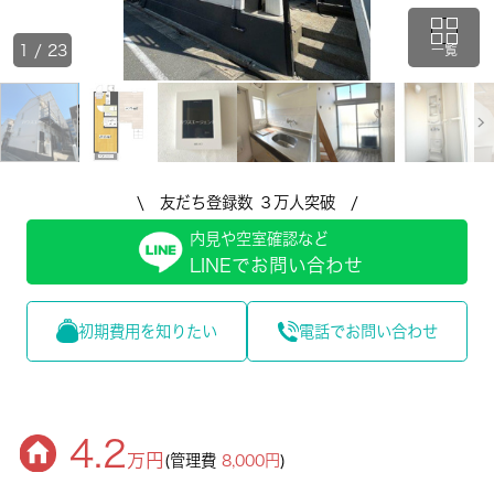
1
/
23
一覧
\ 友だち登録数 ３万人突破 /
内見や空室確認など
LINEでお問い合わせ
初期費用を知りたい
電話でお問い合わせ
4.2
万円
(管理費
8,000円
)