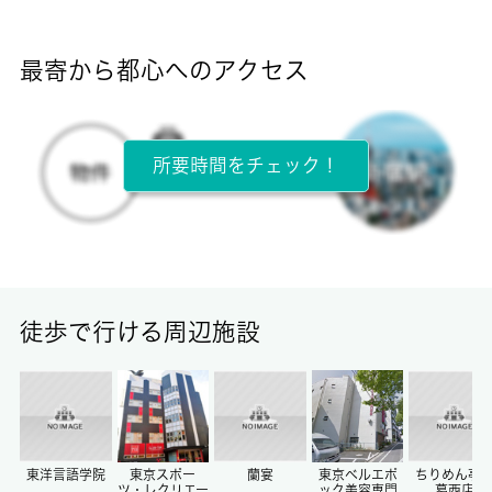
断熱性能
-
最寄から都心へのアクセス
目安光熱費
-
所要時間をチェック！
所在階
1階 / 2階建
面積
14.00㎡
徒歩で行ける周辺施設
保証金
-
償却/敷引
-/-
東洋言語学院
東京スポー
蘭宴
東京ベルエポ
ちりめん亭
ツ・レクリエー
ック美容専門
葛西店