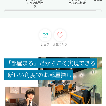
ション専門学
学校第二校舎
校
権利金/雑費
-/-
総戸数
-
シェア
お気に入り
現状/入居可能日
空家/相談
「
部
屋
ま
る
」
だ
か
ら
こ
そ
実
現
で
き
る
駐車場/料金
-/-
“
新
し
い
角
度
”
の
お
部
屋
探
し
保険加入/料金
有/18000円
保険名/保険期間