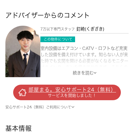
アドバイザーからのコメント
釘崎(くぎざき)
7万以下専門スタッフ
この物件について
室内設備はエアコン・CATV・ロフトなど充実
した設備を備え付けています。知らない人が来
た時でも玄関を開ける必要がなくなるモニター
付きインターホンを備えております。こちらの
続きを読む
物件は現在空家です。ぜひご覧いただきたい賃
貸物件です。IH調理器付き物件です。新しい生
活のスタートにおすすめなのが、こちらのアパ
部屋まる。安心サポート24（無料）
ートです。お部屋探しも楽しくワクワクしなが
サービスを開始しました！
ら選びましょう。江戸川区エリアの東西線西葛
西近くの情報が満載です。是非、お問い合せ下
安心サポート24（無料）ご利用について
さい。
基本情報