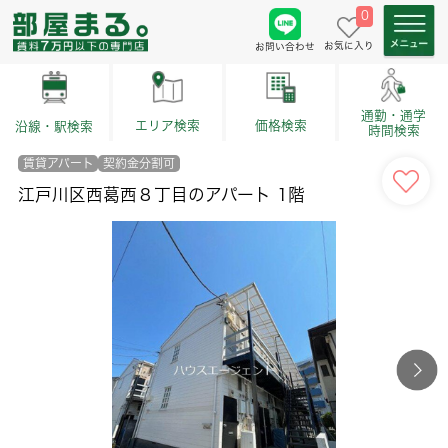
0
お気に入り
お問い合わせ
通勤・通学
価格検索
エリア検索
沿線・駅検索
時間検索
賃貸アパート
契約金分割可
江戸川区西葛西８丁目のアパート 1階