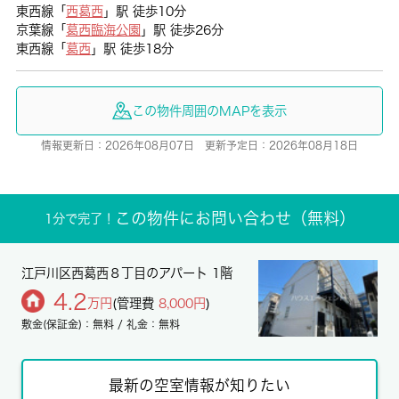
東西線「
西葛西
」駅 徒歩10分
京葉線「
葛西臨海公園
」駅 徒歩26分
東西線「
葛西
」駅 徒歩18分
この物件周囲のMAPを表示
情報更新日：2026年08月07日 更新予定日：2026年08月18日
この物件にお問い合わせ（無料）
1分で完了！
江戸川区西葛西８丁目のアパート 1階
4.2
万円
(管理費
8,000円
)
敷金(保証金)：無料 / 礼金：無料
最新の空室情報が知りたい