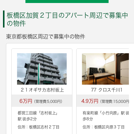
板橋区加賀２丁目のアパート周辺で募集中
の物件
東京都板橋区周辺で募集中の物件
２１オギサカ志村坂上
77 クロス千川1
6万円
4.9万円
（管理費:5,000円）
（管理費:15,000円）
都営三田線「
志村坂上
」
有楽町線「
小竹向原
」駅 徒
駅 徒歩2分
歩8分
住所：板橋区志村２丁目
住所：板橋区向原３丁目