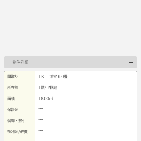
物件詳細
間取り
1Ｋ 洋室 6.0畳
所在階
1階/ 2階建
面積
18.00㎡
保証金
****
償却・敷引
****
権利金/雑費
****