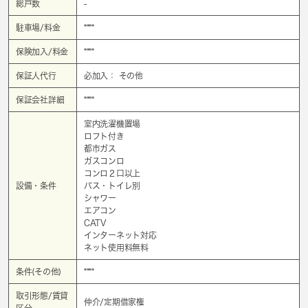
総戸数
-
駐車場/料金
****
保険加入/料金
****
保証人代行
必加入： その他
保証会社詳細
****
室内洗濯機置場
ロフト付き
都市ガス
ガスコンロ
コンロ２口以上
設備・条件
バス・トイレ別
シャワー
エアコン
CATV
インターネット対応
ネット使用料無料
条件(その他)
****
取引形態/賃貸
仲介/定期借家権
区分