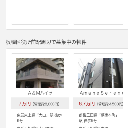
板橋区役所前駅周辺で募集中の物件
Ａ＆Ｍハイツ
ＡｍａｎｅＳｅｒｅｎｏ
7万円
6.7万円
（管理費:8,000円）
（管理費:4,500円）
東武東上線「
大山
」駅 徒歩
都営三田線「
板橋本町
」
6分
駅 徒歩5分