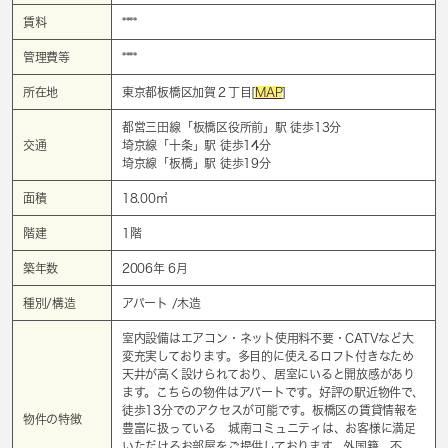
賃料
****
管理費等
****
所在地
東京都板橋区加賀２丁目[
MAP
]
都営三田線「
板橋区役所前
」駅 徒歩13分
交通
埼京線「
十条
」駅 徒歩14分
埼京線「
板橋
」駅 徒歩19分
面積
18.00㎡
階建
1階
築年数
2006年 6月
種別/構造
アパート /木造
室内設備はエアコン・ネット使用料不要・CATVなど大
変充実しております。多目的に使えるロフト付きなため
天井が高く設けられており、居室にいると開放感があり
ます。こちらの物件はアパートです。好評の駅近物件で、
徒歩13分でのアクセスが可能です。板橋区の賃貸情報を
物件の特徴
豊富に扱っている 城南コミュニティは、お客様に満足
いただけるお部屋をご提供しております。外国籍、不