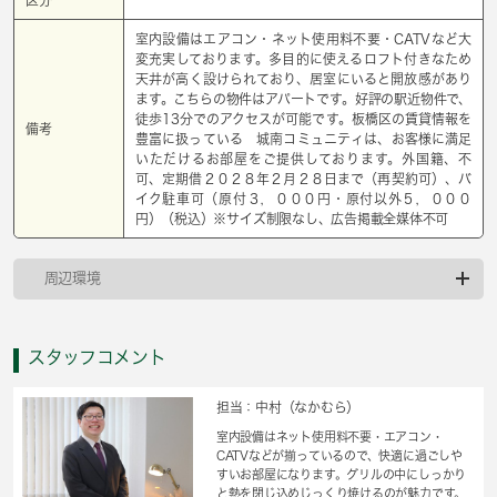
室内設備はエアコン・ネット使用料不要・CATVなど大
変充実しております。多目的に使えるロフト付きなため
天井が高く設けられており、居室にいると開放感があり
ます。こちらの物件はアパートです。好評の駅近物件で、
徒歩13分でのアクセスが可能です。板橋区の賃貸情報を
備考
豊富に扱っている 城南コミュニティは、お客様に満足
いただけるお部屋をご提供しております。外国籍、不
可、定期借２０２８年２月２８日まで（再契約可）、バ
イク駐車可（原付３，０００円・原付以外５，０００
円）（税込）※サイズ制限なし、広告掲載全媒体不可
周辺環境
スタッフコメント
担当：中村（なかむら）
室内設備はネット使用料不要・エアコン・
CATVなどが揃っているので、快適に過ごしや
すいお部屋になります。グリルの中にしっかり
と熱を閉じ込めじっくり焼けるのが魅力です。