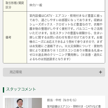
取引形態/賃貸
仲介/一般
区分
室内設備はCATV・エアコン・照明付きなど豊富に揃っ
ており、過ごしやすいお部屋になっております。収納は
シューズボックス・クロゼットなど豊富なので、衣類や
履き物の整理がしやすく便利です。バルコニーをご活用
いただけます。当社スタッフの豊富な経験から、住まい
備考
探しに関するお問い合わせを受け付けております。お客
様のニーズにお応えできるよう努めて参りますので、まず
はお気軽にご連絡下さい。※火災保険について：家財内
容により変更あり※１口ガスコンロあり※敷金＆礼金⇒
ゼロ※退去時のクリーニング費用無し（※故意・過失に
よるものは別途請求となります）
周辺環境
スタッフコメント
担当：中村（なかむら）
室内設備はエアコン・照明付き・CATVなど豊