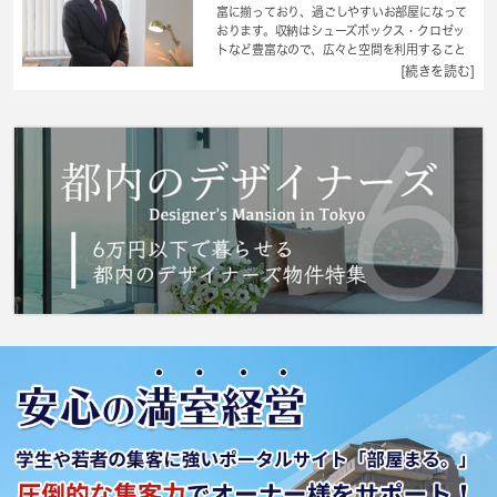
富に揃っており、過ごしやすいお部屋になって
おります。収納はシューズボックス・クロゼッ
トなど豊富なので、広々と空間を利用すること
も可能です。モニター越しに来訪者を確認し、
[続きを読む]
インターホンを通じて室内から会話することが
できます。2026年7月の入居予定が可能なお部
屋になっております。マンションタイプのお部
屋です。生活騒音の負担も軽めな角部屋がお薦
めです。お部屋の情報から周辺地域の情報まで
お任せください。当社では、地域に詳しい熟練
スタッフが豊島区や山手線大塚付近でのお部屋
探しをサポート致します。