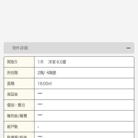
物件詳細
間取り
1Ｒ 洋室 6.0畳
所在階
2階/ 4階建
面積
16.00㎡
保証金
****
償却・敷引
****
権利金/雑費
****
総戸数
-
駐車場/料金
****