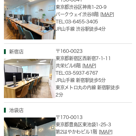
東京都渋谷区神南1-20-9
パークウェイ渋谷8階
[MAP]
TEL:03-6455-3405
JR山手線 渋谷駅徒歩4分
〒160-0023
新宿店
東京都新宿区西新宿7-1-11
共栄ビル6階
[MAP]
TEL:03-5937-6767
JR山手線 新宿駅徒歩5分
東京メトロ丸の内線 新宿駅徒歩
2分
池袋店
〒170-0013
東京都豊島区東池袋1-25-3
第2はやかわビル1階
[MAP]