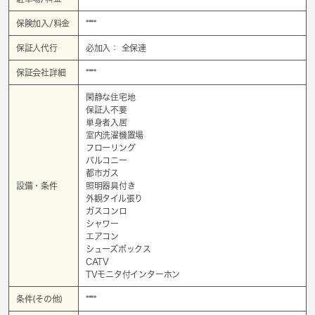
保険加入/料金
****
保証人代行
必加入： 全保連
保証会社詳細
****
閑静な住宅地
保証人不要
単身者入居
室内洗濯機置場
フローリング
バルコニー
都市ガス
設備・条件
照明器具付き
外観タイル張り
ガスコンロ
シャワー
エアコン
シューズボックス
CATV
TVモニタ付インターホン
条件(その他)
****