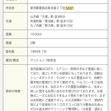
所在地
東京都豊島区東池袋２丁目[
MAP
]
山手線「
大塚
」駅 徒歩8分
交通
有楽町線「
東池袋
」駅 徒歩10分
丸ノ内線「
新大塚
」駅 徒歩10分
面積
16.00㎡
階建
2階
築年数
1994年 7月
種別/構造
マンション /鉄骨造
室内設備はCATV・エアコン・照明付きなど豊富に揃っ
ており、過ごしやすいお部屋になっております。収納は
シューズボックス・クロゼットなど豊富なので、衣類や
履き物の整理がしやすく便利です。バルコニーをご活用
いただけます。当社スタッフの豊富な経験から、住まい
物件の特徴
探しに関するお問い合わせを受け付けております。お客
様のニーズにお応えできるよう努めて参りますので、まず
はお気軽にご連絡下さい。※火災保険について：家財内
容により変更あり※１口ガスコンロあり※敷金＆礼金⇒
ゼロ※退去時のクリーニング費用無し（※故意・過失に