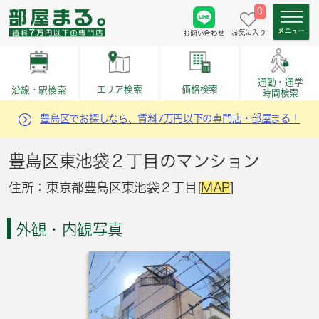
0
お気に入り
お問い合わせ
通勤・通学
価格検索
エリア検索
沿線・駅検索
時間検索
豊島区でお探しなら、賃料7万円以下の専門店・部屋まる！
豊島区東池袋２丁目のマンション
住所：東京都豊島区東池袋２丁目[
MAP
]
外観・内観写真