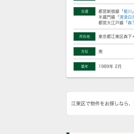
都営新宿線「
菊川
交通
半蔵門線「
清澄白
都営大江戸線「
森
東京都江東区森下
所在地
南
方位
1989年 2月
築年
江東区で物件をお探しなら、