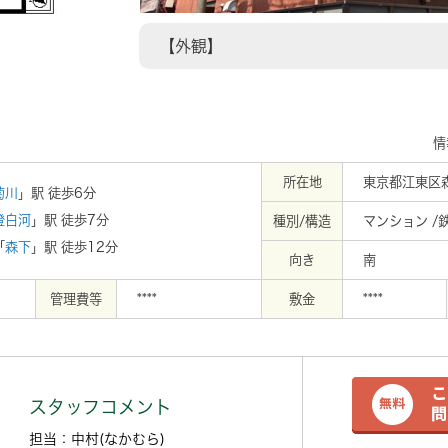
【外観】
情
所在地
東京都江東区
菊川
」駅 徒歩6分
澄白河
」駅 徒歩7分
種別/構造
マンション /
「
森下
」駅 徒歩12分
向き
南
管理費等
****
敷金
****
スタッフコメント
担当：中村(なかむら)