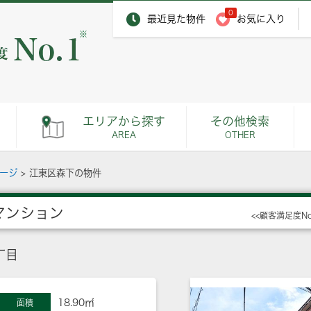
0
最近見た物件
お気に入り
※
エリアから探す
その他検索
AREA
OTHER
ページ
>
江東区森下の物件
マンション
<<顧客満足度N
丁目
18.90㎡
面積