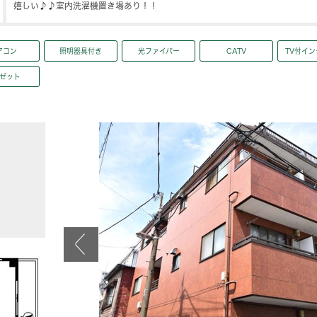
嬉しい♪♪室内洗濯機置き場あり！！
アコン
照明器具付き
光ファイバー
CATV
TV付イ
ゼット