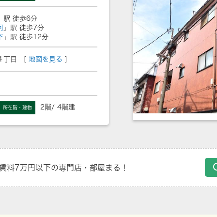
」駅 徒歩6分
河
」駅 徒歩7分
下
」駅 徒歩12分
４丁目 [
地図を見る
]
2階/ 4階建
所在階・建物
賃料7万円以下の専門店・部屋まる！