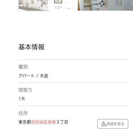
基本情報
種別
アパート / 木造
間取り
1Ｒ
住所
東京都
世田谷区
赤堤
３丁目
地図を見る