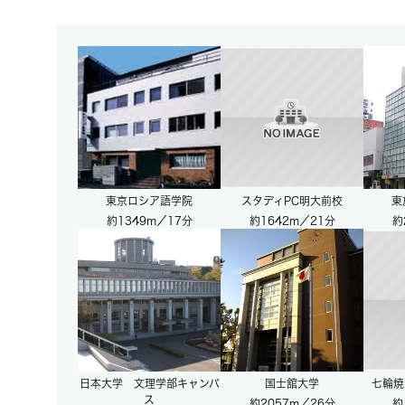
東京ロシア語学院
スタディPC明大前校
東
約1349m／17分
約1642m／21分
約
日本大学 文理学部キャンパ
国士舘大学
七輪焼
ス
約2057m／26分
約