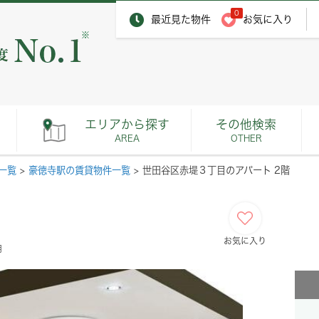
0
最近見た物件
お気に入り
※
エリアから探す
その他検索
AREA
OTHER
一覧
>
豪徳寺駅の賃貸物件一覧
>
世田谷区赤堤３丁目のアパート 2階
お気に入り
月