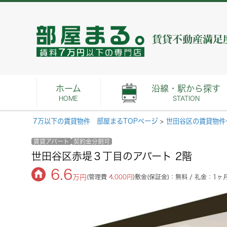
ホーム
沿線・駅から探す
HOME
STATION
7万以下の賃貸物件 部屋まるTOPページ
>
世田谷区の賃貸物件
賃貸アパート
契約金分割可
世田谷区赤堤３丁目のアパート 2階
6.6
万円
(管理費
4,000円
)
敷金(保証金)：無料 / 礼金：1ヶ