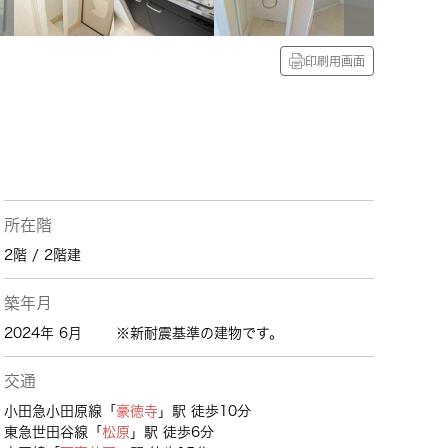
印刷用画面
所在階
2階 / 2階建
築年月
2024年 6月
※新耐震基準の建物です。
交通
小田急小田原線「
豪徳寺
」駅 徒歩10分
東急世田谷線「
松原
」駅 徒歩6分