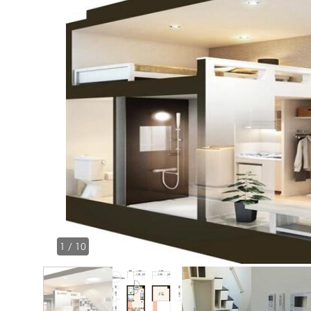
1
/
10