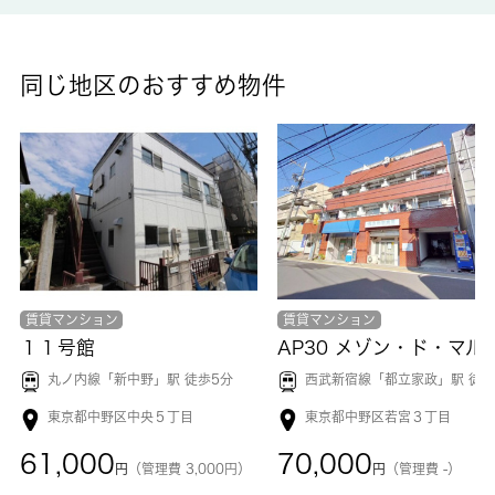
同じ地区のおすすめ物件
賃貸マンション
賃貸マンション
１１号館
丸ノ内線「
新中野
」駅 徒歩5分
西武新宿線「
都立家政
」駅 徒歩4
東京都中野区中央５丁目
東京都中野区若宮３丁目
61,000
70,000
円
（管理費 3,000円）
円
（管理費 -）