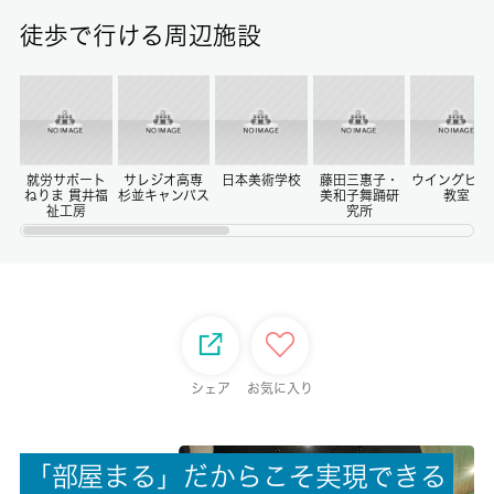
11.58㎡
徒歩で行ける周辺施設
保証金
0ヶ月
償却/敷引
-/-
就労サポート
サレジオ高専
日本美術学校
藤田三惠子・
ウイングピア
ねりま 貫井福
杉並キャンパス
美和子舞踊研
教室
祉工房
究所
権利金/雑費
-/-
総戸数
-
シェア
お気に入り
現状/入居可能日
空家/即時
「
部
屋
ま
る
」
だ
か
ら
こ
そ
実
現
で
き
る
駐車場/料金