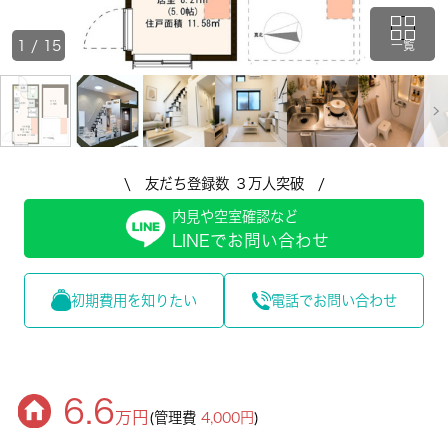
1
/
15
一覧
\ 友だち登録数 ３万人突破 /
内見や空室確認など
LINEでお問い合わせ
初期費用を知りたい
電話でお問い合わせ
6.6
万円
(管理費
4,000円
)