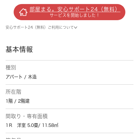
お互いの生活音が響きにくい角部屋になりま
部屋まる。安心サポート24（無料）
す。こちらは1ヶ月の家賃が6.6万円のお部屋で
サービスを開始しました！
す。光回線を繋げていますので通信が早く快適
にパソコンが使えます。中野区エリアで信頼と
安心サポート24（無料）ご利用について
実績を誇る 城南コミュニティだから、お客様
に満足していただける自信がございます。お部
屋探しを誠心誠意サポートいたしますので、ま
基本情報
ずはお気軽にお問い合わせ下さい。
種別
アパート / 木造
所在階
1階 / 2階建
間取り・専有面積
1Ｒ 洋室 5.0畳/ 11.58㎡