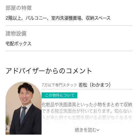
部屋の特徴
2階以上
、
バルコニー
、
室内洗濯機置場
、
収納スペース
建物設備
宅配ボックス
アドバイザーからのコメント
若松（わかまつ）
7万以下専門スタッフ
この物件について
化粧品や洗面道具といった小物をまとめて収納
できる独立洗面台が付いております。知らない
人が来た時でも玄関を開ける必要がなくなるモ
ニター付きインターホンが付いております。シ
続きを読む
ューズボックスは、玄関の整理整頓には欠かせ
ません。隣り合う住戸が片側にしかないため、