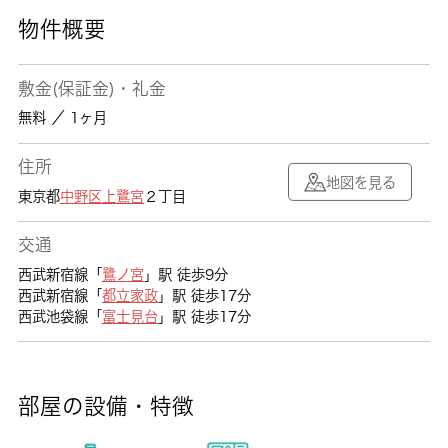
物件概要
敷金(保証金)・礼金
無料 ／ 1ヶ月
住所
地図を見る
東京都
中野区
上鷺宮
２丁目
交通
西武新宿線「
鷺ノ宮
」駅 徒歩9分
西武新宿線「
都立家政
」駅 徒歩17分
西武池袋線「
富士見台
」駅 徒歩17分
部屋の設備・特徴