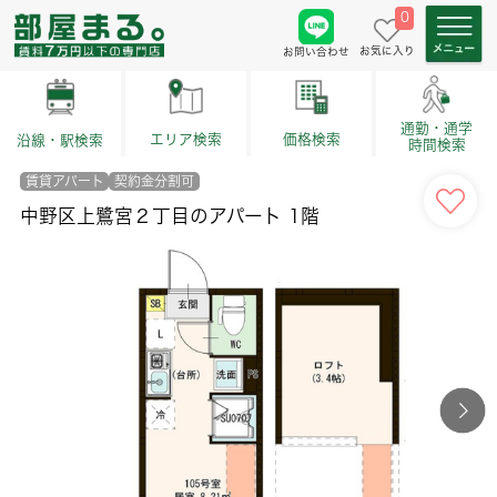
0
お気に入り
お問い合わせ
通勤・通学
価格検索
エリア検索
沿線・駅検索
時間検索
賃貸アパート
契約金分割可
中野区上鷺宮２丁目のアパート 1階