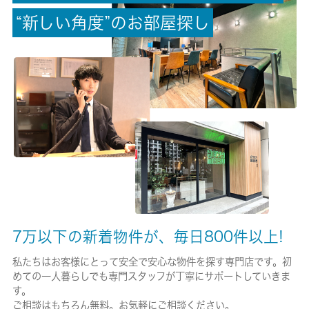
“
新
し
い
角
度
”
の
お
部
屋
探
し
-/-
保険加入/料金
有/22000円
保険名/保険期間
家財保険料保険/2年
保証人代行
必加入
保証会社詳細
7万以下の新着物件が、毎日800件以上!
連帯保証人有：契約時に３０，０００円。連帯保証人無：契約時
に５０，０００円／１年毎に更新料１２，０００円～１５，００
私たちはお客様にとって安全で安心な物件を探す専門店です。初
０円
めての一人暮らしでも専門スタッフが丁寧にサポートしていきま
す。
賃貸区分/契約期間
ご相談はもちろん無料。お気軽にご相談ください。