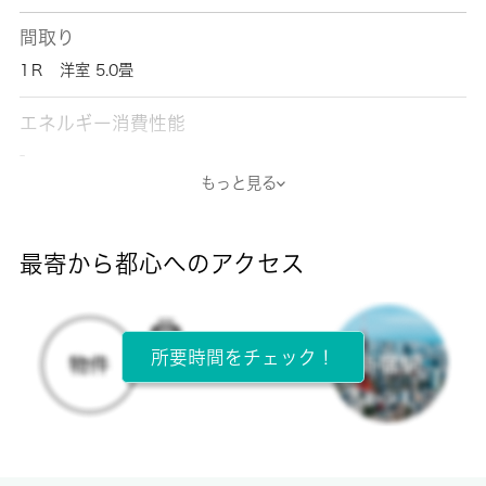
間取り
1Ｒ 洋室 5.0畳
エネルギー消費性能
-
もっと見る
断熱性能
-
最寄から都心へのアクセス
目安光熱費
-
所要時間をチェック！
所在階
1階 / 2階建
面積