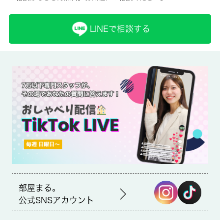
一般/2年
LINEで相談する
取引形態
仲介
備考
玄関先まで覗き穴を覗きに行かなくてもインターホン越しに誰が
来たのかを確認できるので安心感があります。忙しい朝でも鏡を
見ながらサッと身支度を整えられる独立洗面台を備えておりま
す。魅力も多い賃貸物件はいかがでしょうか。メンテナンスも簡
単なエアコン付きの物件で、温度管理が楽々。中野区や西武新宿
線鷺ノ宮付近で、お客様のこだわりにマッチしたお部屋を探しま
せんか。当社が全力でお部屋探しをサポート致します。
アクセントクロス、ホワイトフローリング、大型ロフトを配した
お洒落な内装が魅力的なお部屋です。※電気・ガス指定あり 退
去時にエアコンクリーニング費用（１６５００円税込）がかかり
ます。
部屋まる。
公式SNSアカウント