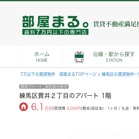
ホーム
沿線・駅から探す
HOME
STATION
7万以下の賃貸物件 部屋まるTOPページ
>
練馬区の賃貸物件一
賃貸アパート
契約金分割可
練馬区貫井２丁目のアパート 1階
6.1
万円
(管理費
3,000円
)
敷金(保証金)：1ヶ月 / 礼金：無