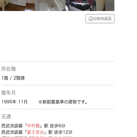
印刷用画面
所在階
1階 / 2階建
築年月
1995年 11月
※新耐震基準の建物です。
交通
西武池袋線「
中村橋
」駅 徒歩6分
西武池袋線「
富士見台
」駅 徒歩12分