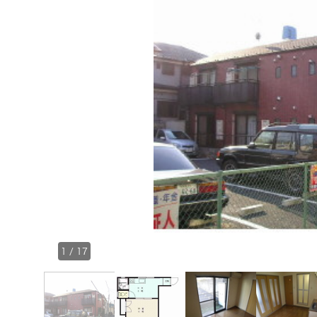
1
/
17