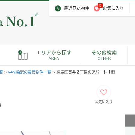
0
最近見た物件
お気に入り
※
エリアから探す
その他検索
AREA
OTHER
覧
>
中村橋駅の賃貸物件一覧
>
練馬区貫井２丁目のアパート 1階
お気に入り
料