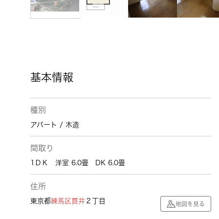
基本情報
種別
アパート / 木造
間取り
1ＤＫ 洋室 6.0畳 DK 6.0畳
住所
東京都
練馬区
貫井
２丁目
地図を見る