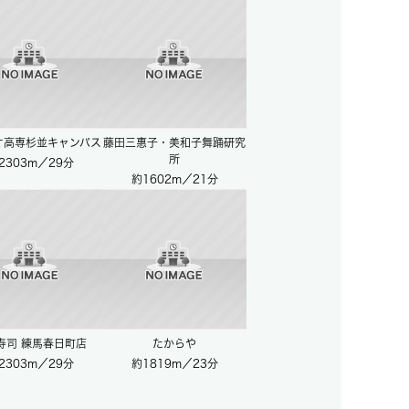
オ高専杉並キャンパス
藤田三惠子・美和子舞踊研究
所
2303m／29分
約1602m／21分
寿司 練馬春日町店
たからや
2303m／29分
約1819m／23分