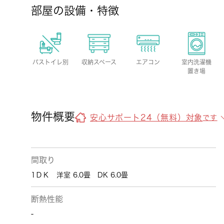
部屋の設備・特徴
バストイレ別
収納スペース
エアコン
室内洗濯機
置き場
物件概要
安心サポート24（無料）対象
です
間取り
1ＤＫ 洋室 6.0畳 DK 6.0畳
断熱性能
-