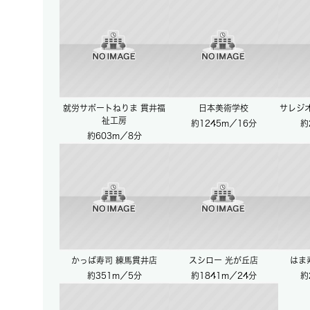
就労サポートねりま 貫井福
日本美術学校
サレジ
祉工房
約1245m／16分
約
約603m／8分
かっぱ寿司 練馬貫井店
スシロー 光が丘店
はま
約351m／5分
約1841m／24分
約