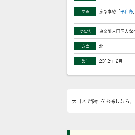
京急本線「
平和島
交通
東京都大田区大森
所在地
北
方位
2012年 2月
築年
大田区で物件をお探しなら、