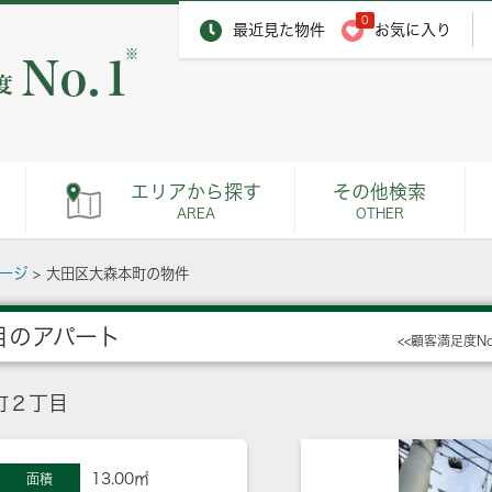
0
最近見た物件
お気に入り
※
エリアから探す
その他検索
AREA
OTHER
ページ
>
大田区大森本町の物件
目のアパート
<<顧客満足度N
町２丁目
13.00㎡
面積