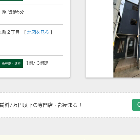
」駅 徒歩5分
本町２丁目 [
地図を見る
]
1階/ 3階建
所在階・建物
賃料7万円以下の専門店・部屋まる！