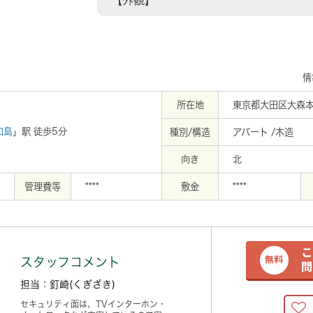
【外観】
情
所在地
東京都大田区大森
和島
」駅 徒歩5分
種別/構造
アパート /木造
向き
北
管理費等
****
敷金
****
スタッフコメント
担当：釘崎(くぎざき)
セキュリティ面は、TVインターホン・