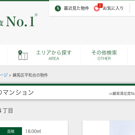
0
最近見た物件
お気に入り
※
エリアから探す
その他検索
AREA
OTHER
ページ
>
練馬区平和台の物件
のマンション
<<顧客満足度N
４丁目
18.00㎡
面積