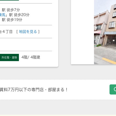
」駅 徒歩7分
練馬
」駅 徒歩20分
」駅 徒歩19分
台４丁目 [
地図を見る
]
4階/ 4階建
所在階・建物
賃料7万円以下の専門店・部屋まる！