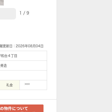
1
/
9
【周辺】サークルK練馬平和台2…まで53
報更新日：2026年08月04日
平和台４丁目
鉄骨造
礼金
****