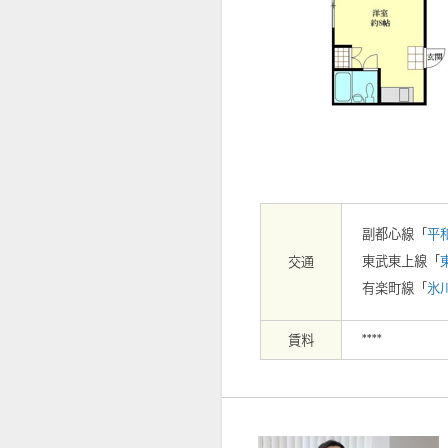
【周辺】ドン・キホーテ練馬店まで6
副都心線「
平
東武東上線「
交通
有楽町線「
氷
賃料
****