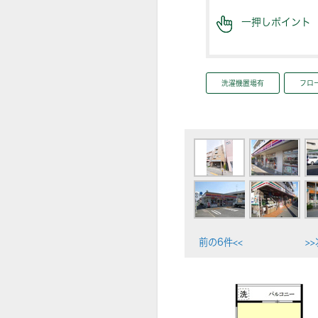
一押しポイント
洗濯機置場有
フロ
前の6件<<
>