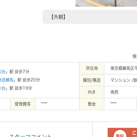
69m
【外観】
情
所在地
東京都練馬区
和台
」駅 徒歩7分
東武練馬
」駅 徒歩20分
種別/構造
マンション /
川台
」駅 徒歩19分
向き
南西
管理費等
****
敷金
****