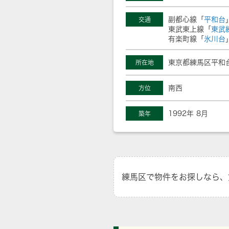
副都心線「
平和台
交通
東武東上線「
東武
有楽町線「
氷川台
東京都練馬区平和
所在地
南西
方位
1992年 8月
築年
練馬区で物件をお探しなら、