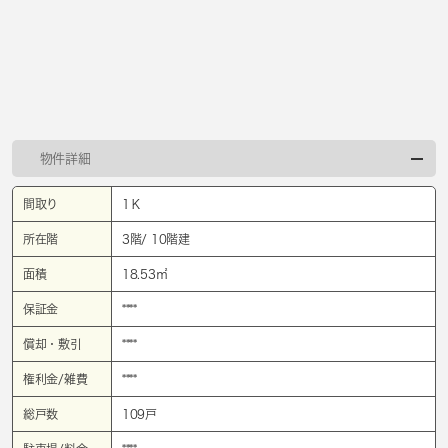
物件詳細
間取り
1Ｋ
所在階
3階/ 10階建
面積
18.53㎡
保証金
****
償却・敷引
****
権利金/雑費
****
総戸数
109戸