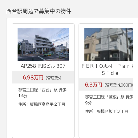
西台駅周辺で募集中の物件
AP258 IRISビル 307
ＦＥＲＩＯ志村 Ｐａｒ
Ｓｉｄｅ
6.98万円
（管理費:-）
6.3万円
（管理費:4,000円）
都営三田線「
西台
」駅 徒歩
14分
都営三田線「
蓮根
」駅 徒歩
9分
住所：板橋区高島平２丁目
住所：板橋区坂下３丁目