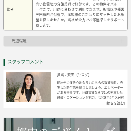
高い住環境の分譲賃貸で好評です。この物件はバルコニ
備考
ー付きで、用途に合わせて利用できます。板橋区や都営
三田線西台付近で、お客様のこだわりにマッチしたお部
屋を探しませんか。当社が全力でお部屋探しをサポート
致します。
周辺環境
スタッフコメント
担当：安田（ヤスダ）
転居先に住み心地も良いこちらの賃貸物件。充
実した新生活を過ごしましょう。エレベーター
がある物件です。分譲賃貸ならではの充実した
設備・ロケーションが魅力。令和8年5月入居可
能予定です。ご注意ください。引っ越し先が板
[続きを読む]
橋区へと決まったら、住まい探しを始めましょ
う。 城南コミュニティでは、お客様の住まい
探しをお手伝いしております。