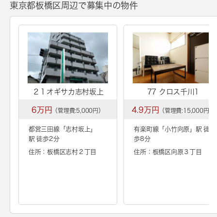
東京都板橋区周辺で募集中の物件
２１オギサカ志村坂上
77 クロス千川1
6万円
4.9万円
（管理費:5,000円）
（管理費:15,000円）
都営三田線「
志村坂上
」
有楽町線「
小竹向原
」駅 徒
駅 徒歩2分
歩8分
住所：板橋区志村２丁目
住所：板橋区向原３丁目