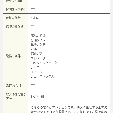
駐車場/料金
****
保険加入/料金
****
保証人代行
必加入： -
保証会社詳細
****
高齢者相談
分譲タイプ
単身者入居
バルコニー
都市ガス
設備・条件
エレベーター
IHクッキングヒーター
シャワー
エアコン
シューズボックス
条件(その他)
****
取引形態/賃貸
仲介/一般
区分
こちらの物件はマンションです。快適に生活する上で欠
かせないエアコンが設置されている物件です。満足度の