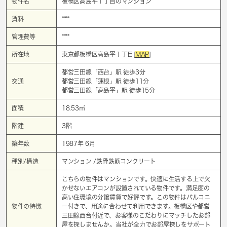
物件名
板橋区高島平１丁目のマンション
賃料
****
管理費等
****
所在地
東京都板橋区高島平１丁目[
MAP
]
都営三田線「
西台
」駅 徒歩3分
交通
都営三田線「
蓮根
」駅 徒歩11分
都営三田線「
高島平
」駅 徒歩15分
面積
18.53㎡
階建
3階
築年数
1987年 6月
種別/構造
マンション /鉄骨鉄筋コンクリート
こちらの物件はマンションです。快適に生活する上で欠
かせないエアコンが設置されている物件です。満足度の
高い住環境の分譲賃貸で好評です。この物件はバルコニ
物件の特徴
ー付きで、用途に合わせて利用できます。板橋区や都営
三田線西台付近で、お客様のこだわりにマッチしたお部
屋を探しませんか。当社が全力でお部屋探しをサポート