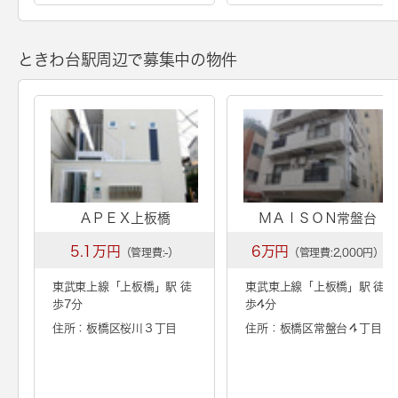
ときわ台駅周辺で募集中の物件
ＡＰＥＸ上板橋
ＭＡＩＳＯＮ常盤台
5.1万円
6万円
（管理費:-）
（管理費:2,000円）
東武東上線「
上板橋
」駅 徒
東武東上線「
上板橋
」駅 徒
歩7分
歩4分
住所：板橋区桜川３丁目
住所：板橋区常盤台４丁目