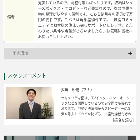
充実しているので、防犯対策もばっちりです。収納はシュ
ーズボックス・クロゼットなど豊富なので、衣類や履き
物の整理がしやすく便利です。こちらは月々の家賃が7万
備考
円の物件です。こちらは角部屋物件です。 城南コミュ
ニティはお客様の住まい探しサポートいたします。こだ
わりたい条件や希望がございましたら、お気軽に当社へ
お問い合わせ下さい。
周辺環境
スタッフコメント
担当：船場（フナ）
セキュリティ面は、TVインターホン・オートロ
ックなどを設置しているので安全面でも優れて
おります。浴室や洗濯物からスピーディーに湿
気を除去してカビを防げる、浴室乾燥機付きの
物件です。収納はクロゼット・シューズボック
[続きを読む]
スなどが備え付けられているので、衣類や日用
品の収納に重宝します。こちらはマンションタ
イプになります。CATV受信環境があり、地域