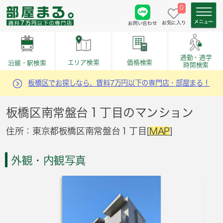
0
お気に入り
お問い合わせ
通勤・通学
価格検索
エリア検索
沿線・駅検索
時間検索
板橋区でお探しなら、賃料7万円以下の専門店・部屋まる！
板橋区南常盤台１丁目のマンション
住所：東京都板橋区南常盤台１丁目[
MAP
]
外観・内観写真