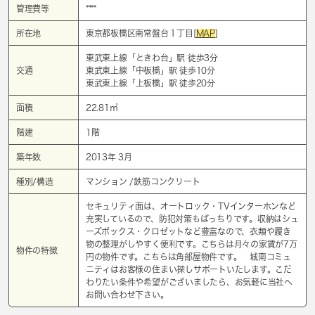
管理費等
****
所在地
東京都板橋区南常盤台１丁目[
MAP
]
東武東上線「
ときわ台
」駅 徒歩3分
交通
東武東上線「
中板橋
」駅 徒歩10分
東武東上線「
上板橋
」駅 徒歩20分
面積
22.81㎡
階建
1階
築年数
2013年 3月
種別/構造
マンション /鉄筋コンクリート
セキュリティ面は、オートロック・TVインターホンなど
充実しているので、防犯対策もばっちりです。収納はシュ
ーズボックス・クロゼットなど豊富なので、衣類や履き
物の整理がしやすく便利です。こちらは月々の家賃が7万
物件の特徴
円の物件です。こちらは角部屋物件です。 城南コミュ
ニティはお客様の住まい探しサポートいたします。こだ
わりたい条件や希望がございましたら、お気軽に当社へ
お問い合わせ下さい。