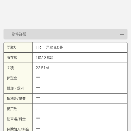
物件詳細
間取り
1Ｒ 洋室 8.0畳
所在階
1階/ 3階建
面積
22.81㎡
保証金
****
償却・敷引
****
権利金/雑費
****
総戸数
-
駐車場/料金
****
保険加入/料金
****