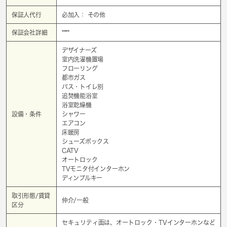
保証人代行
必加入： その他
保証会社詳細
****
デザイナーズ
室内洗濯機置場
フローリング
都市ガス
バス・トイレ別
追焚機能浴室
浴室乾燥機
設備・条件
シャワー
エアコン
床暖房
シューズボックス
CATV
オートロック
TVモニタ付インターホン
ディンプルキー
取引形態/賃貸
仲介/一般
区分
セキュリティ面は、オートロック・TVインターホンなど