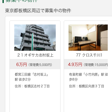
東京都板橋区周辺で募集中の物件
２１オギサカ志村坂上
77 クロス千川1
6万円
4.9万円
（管理費:5,000円）
（管理費:15,000円）
都営三田線「
志村坂上
」
有楽町線「
小竹向原
」駅 徒
駅 徒歩2分
歩8分
住所：板橋区志村２丁目
住所：板橋区向原３丁目