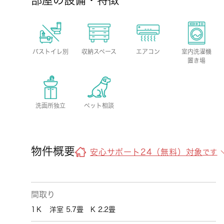
部屋の設備・特徴
バストイレ別
収納スペース
エアコン
室内洗濯機
置き場
洗面所独立
ペット相談
物件概要
安心サポート24（無料）対象
です
間取り
1Ｋ 洋室 5.7畳 K 2.2畳