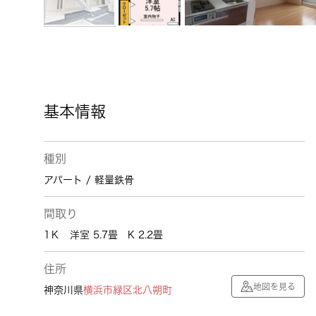
基本情報
種別
アパート / 軽量鉄骨
間取り
1Ｋ 洋室 5.7畳 K 2.2畳
住所
地図を見る
神奈川県
横浜市緑区
北八朔町