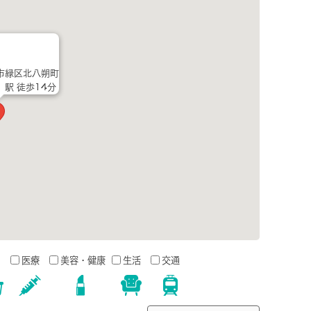
市緑区北八朔町
」駅 徒歩14分
う
医療
美容・健康
生活
交通