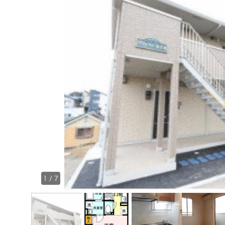
1
/
7