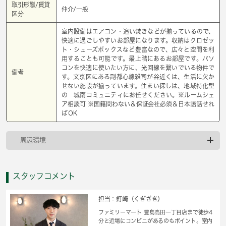
取引形態/賃貸
仲介/一般
区分
室内設備はエアコン・追い焚きなどが揃っているので、
快適に過ごしやすいお部屋になります。収納はクロゼッ
ト・シューズボックスなど豊富なので、広々と空間を利
用することも可能です。最上階にあるお部屋です。パソ
コンを快適に使いたい方に、光回線を繋いでいる物件で
備考
す。文京区にある副都心線雑司が谷近くは、生活に欠か
せない施設が揃っています。住まい探しは、地域特化型
の 城南コミュニティにお任せください。※ルームシェ
ア相談可 ※国籍問わない＆保証会社必須＆日本語話せれ
ばОK
周辺環境
スタッフコメント
担当：釘崎（くぎざき）
ファミリーマート 豊島高田一丁目店まで徒歩4
分と近場にコンビニがあるのもポイント。室内