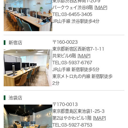
東京都渋谷区神南1-20-9
パークウェイ渋谷8階
[MAP]
TEL:03-6455-3405
JR山手線 渋谷駅徒歩4分
〒160-0023
新宿店
東京都新宿区西新宿7-1-11
共栄ビル6階
[MAP]
TEL:03-5937-6767
JR山手線 新宿駅徒歩5分
東京メトロ丸の内線 新宿駅徒歩
2分
池袋店
〒170-0013
東京都豊島区東池袋1-25-3
第2はやかわビル1階
[MAP]
TEL:03-5927-8753