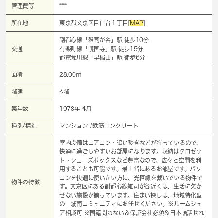
管理費等
****
所在地
東京都文京区目白台１丁目[
MAP
]
副都心線「
雑司が谷
」駅 徒歩10分
交通
有楽町線「
護国寺
」駅 徒歩15分
都電荒川線「
早稲田
」駅 徒歩6分
面積
28.00㎡
階建
4階
築年数
1978年 4月
種別/構造
マンション /鉄筋コンクリート
室内設備はエアコン・追い焚きなどが揃っているので、
快適に過ごしやすいお部屋になります。収納はクロゼッ
ト・シューズボックスなど豊富なので、広々と空間を利
用することも可能です。最上階にあるお部屋です。パソ
コンを快適に使いたい方に、光回線を繋いでいる物件で
物件の特徴
す。文京区にある副都心線雑司が谷近くは、生活に欠か
せない施設が揃っています。住まい探しは、地域特化型
の 城南コミュニティにお任せください。※ルームシェ
ア相談可 ※国籍問わない＆保証会社必須＆日本語話せれ