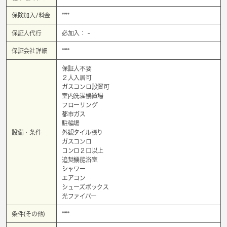
保険加入/料金
****
保証人代行
必加入： -
保証会社詳細
****
保証人不要
２人入居可
ガスコンロ設置可
室内洗濯機置場
フローリング
都市ガス
駐輪場
設備・条件
外観タイル張り
ガスコンロ
コンロ２口以上
追焚機能浴室
シャワー
エアコン
シューズボックス
光ファイバー
条件(その他)
****