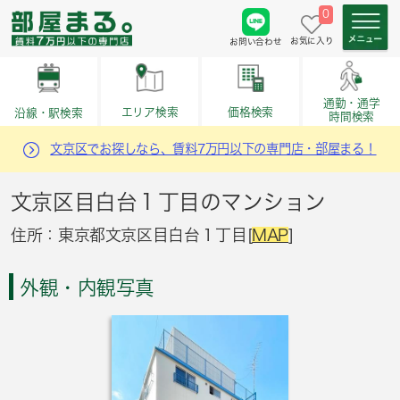
0
お気に入り
お問い合わせ
通勤・通学
価格検索
エリア検索
沿線・駅検索
時間検索
文京区でお探しなら、賃料7万円以下の専門店・部屋まる！
文京区目白台１丁目のマンション
住所：東京都文京区目白台１丁目[
MAP
]
外観・内観写真