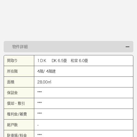
物件詳細
間取り
1ＤＫ DK 6.5畳 和室 6.0畳
所在階
4階/ 4階建
面積
28.00㎡
保証金
****
償却・敷引
****
権利金/雑費
****
総戸数
-
駐車場/料金
****