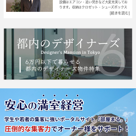
設備はエアコン・追い焚きなど大変充実してお
ります。収納はクロゼット・シューズボックス
など豊富なので、広々と空間を利用することも
[続きを読む]
可能です。こちらは両面が道路に面している物
件です。駐輪場付きの物件です。社会人でも料
理を楽しみたい方は、1DKをご検討下さい。副
都心線雑司が谷近くでなら、交通面で不自由の
ない暮らしができるでしょう。まずは 城南コ
ミュニティにお問い合わせください。