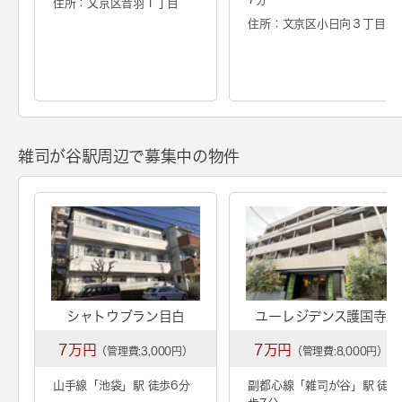
住所：文京区音羽１丁目
住所：文京区小日向３丁目
雑司が谷駅周辺で募集中の物件
シャトウブラン目白
ユーレジデンス護国寺
7万円
7万円
（管理費:3,000円）
（管理費:8,000円）
山手線「
池袋
」駅 徒歩6分
副都心線「
雑司が谷
」駅 徒